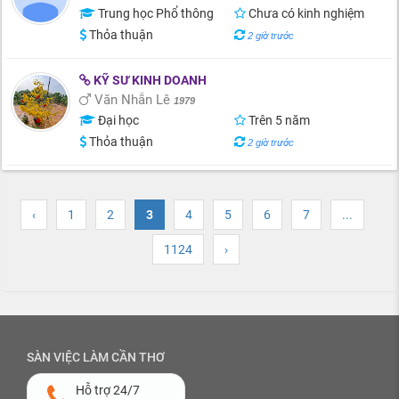
Trung học Phổ thông
Chưa có kinh nghiệm
Thỏa thuận
2 giờ trước
KỸ SƯ KINH DOANH
Văn Nhẫn Lê
1979
Đại học
Trên 5 năm
Thỏa thuận
2 giờ trước
‹
1
2
3
4
5
6
7
...
1124
›
SÀN VIỆC LÀM CẦN THƠ
Hỗ trợ 24/7