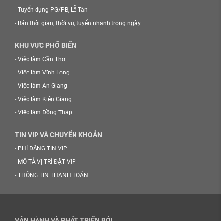
-
Tuyển dụng PG/PB, Lễ Tân
-
Bán thời gian, thời vụ, tuyển nhanh trong ngày
KHU VỰC PHỔ BIẾN
-
Việc làm Cần Thơ
-
Việc làm Vĩnh Long
-
Việc làm An Giang
-
Việc làm Kiên Giang
-
Việc làm Đồng Tháp
TIN VIP VÀ CHUYỂN KHOẢN
-
PHÍ ĐĂNG TIN VIP
-
MÔ TẢ VỊ TRÍ ĐẶT VIP
-
THÔNG TIN THANH TOÁN
VẬN HÀNH VÀ PHÁT TRIỂN BỞI