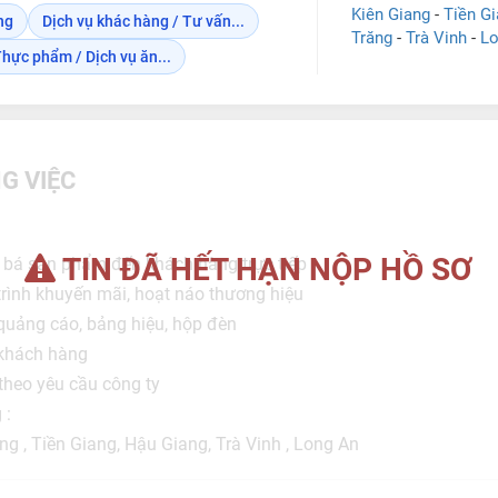
Kiên Giang
-
Tiền G
ng
Dịch vụ khác hàng / Tư vấn...
Trăng
-
Trà Vinh
-
Lo
hực phẩm / Dịch vụ ăn...
G VIỆC
TIN ĐÃ HẾT HẠN NỘP HỒ SƠ
g bá sản phẩm đến khách hàng trực tiếp
trình khuyến mãi, hoạt náo thương hiệu
quảng cáo, bảng hiệu, hộp đèn
 khách hàng
theo yêu cầu công ty
 :
ang , Tiền Giang, Hậu Giang, Trà Vinh , Long An