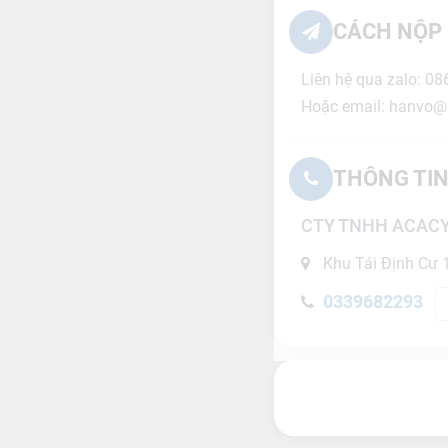
CÁCH NỘP 
Liên hệ qua zalo: 0
Hoặc email: hanvo@
THÔNG TIN
CTY TNHH ACAC
Khu Tái Định Cư 
0339682293