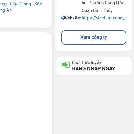
ha, Phường Long Hòa,
iang
-
Hậu Giang
-
Sóc
ng An
Quận Bình Thủy
Website:
https://vieclam.acacy.com
Xem công ty
Chat trực tuyến
ĐĂNG NHẬP NGAY