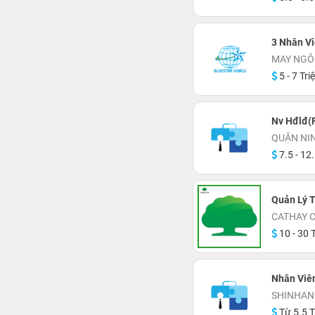
3 Nhân Vi
MAY NGÔ
5 - 7 Tri
Nv Hđlđ(F
QUẬN NI
7.5 - 12.
Quản Lý T
CATHAY 
10 - 30 T
Nhân Viê
SHINHAN
Từ 5.5 T