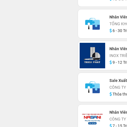
Nhân Viê
TỔNG KH
6 - 30 Tr
Nhân Viên
INOX TRI
9 - 12 Tr
Sale Xuấ
CÔNG TY
Thỏa th
Nhân Viê
CÔNG TY
7 - 15 Tr