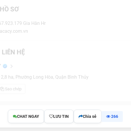
HỒ SƠ
867.923.179 Gia Hân Hr
acacy.com.vn
 LIÊN HỆ
Y
12,8 ha, Phường Long Hòa, Quận Bình Thủy
Sao chép
CHAT NGAY
LƯU TIN
Chia sẻ
266