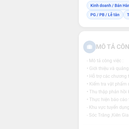
Kinh doanh / Bán Hà
PG / PB / Lễ tân
T
MÔ TẢ CÔN
- Mô tả công việc :
• Giới thiệu và quản
• Hỗ trợ các chương 
• Kiểm tra vật phẩm 
• Thu thập phản hồi
• Thực hiện báo cáo 
- Khu vực tuyển dụng
- Sóc Trăng ,Kiên Gi