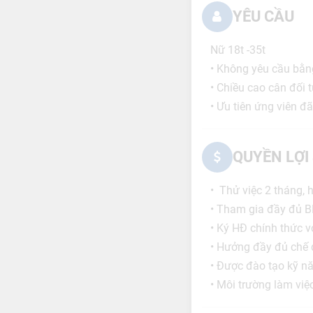
YÊU CẦU
Nữ 18t -35t
• Không yêu cầu bằn
• Chiều cao cân đối
• Ưu tiên ứng viên 
QUYỀN LỢI
• Thử việc 2 tháng,
• Tham gia đầy đủ 
• Ký HĐ chính thức 
• Hưởng đầy đủ chế đ
• Được đào tạo kỹ n
• Môi trường làm việ