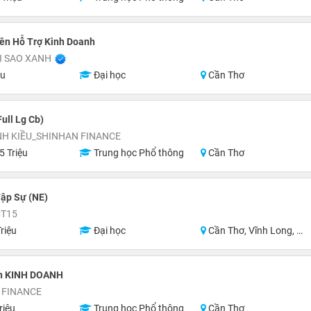
ên Hỗ Trợ Kinh Doanh
I SAO XANH
ệu
Đại học
Cần Thơ
ull Lg Cb)
NH KIỀU_SHINHAN FINANCE
5 Triệu
Trung học Phổ thông
Cần Thơ
ập Sự (NE)
CT15
riệu
Đại học
Cần Thơ, Vĩnh Long, An Giang, Hậu Giang, Hồ Chí Minh
n KINH DOANH
 FINANCE
riệu
Trung học Phổ thông
Cần Thơ