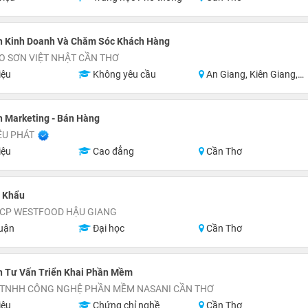
n Kinh Doanh Và Chăm Sóc Khách Hàng
O SƠN VIỆT NHẬT CẦN THƠ
iệu
Không yêu cầu
An Giang, Kiên Giang, Hậu Giang, Sóc Trăng, Bạc Liêu, Cà Mau
 Marketing - Bán Hàng
ỀU PHÁT
iệu
Cao đẳng
Cần Thơ
t Khẩu
 CP WESTFOOD HẬU GIANG
uận
Đại học
Cần Thơ
n Tư Vấn Triển Khai Phần Mềm
 TNHH CÔNG NGHỆ PHẦN MỀM NASANI CẦN THƠ
iệu
Chứng chỉ nghề
Cần Thơ