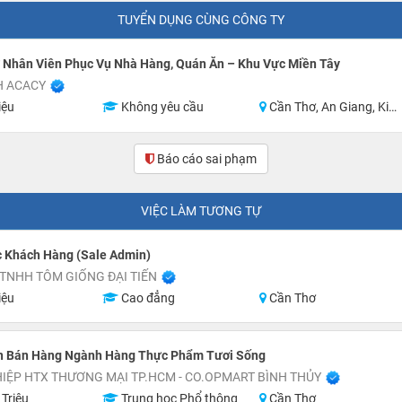
TUYỂN DỤNG CÙNG CÔNG TY
 Nhân Viên Phục Vụ Nhà Hàng, Quán Ăn – Khu Vực Miền Tây
H ACACY
iệu
Không yêu cầu
Cần Thơ, An Giang, Kiên Giang, Tiền Giang, Cà Mau, Long An
Báo cáo sai phạm
VIỆC LÀM TƯƠNG TỰ
 Khách Hàng (Sale Admin)
TNHH TÔM GIỐNG ĐẠI TIẾN
iệu
Cao đẳng
Cần Thơ
n Bán Hàng Ngành Hàng Thực Phẩm Tươi Sống
HIỆP HTX THƯƠNG MẠI TP.HCM - CO.OPMART BÌNH THỦY
 Triệu
Trung học Phổ thông
Cần Thơ