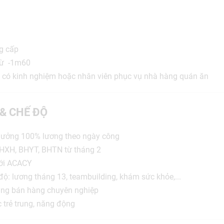
g cấp
 từ -1m60
đã có kinh nghiệm hoặc nhân viên phục vụ nhà hàng quán ăn
 & CHẾ ĐỘ
 hưởng 100% lương theo ngày công
BHXH, BHYT, BHTN từ tháng 2
với ACACY
ộ: lương tháng 13, teambuilding, khám sức khỏe,...
ăng bán hàng chuyên nghiệp
c trẻ trung, năng động