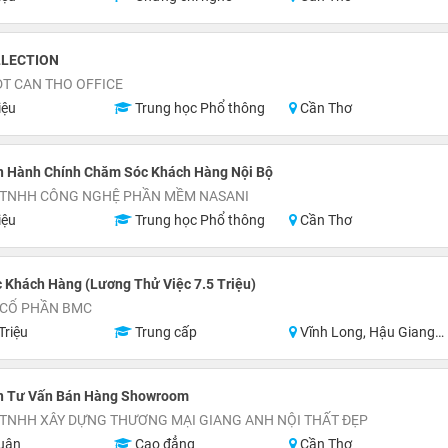
LLECTION
T CAN THO OFFICE
iệu
Trung học Phổ thông
Cần Thơ
n Hành Chính Chăm Sóc Khách Hàng Nội Bộ
 TNHH CÔNG NGHỆ PHẦN MỀM NASANI
iệu
Trung học Phổ thông
Cần Thơ
 Khách Hàng (Lương Thử Việc 7.5 Triệu)
 CỔ PHẦN BMC
Triệu
Trung cấp
Vĩnh Long, Hậu Giang, Sóc Trăng, Miền Nam
n Tư Vấn Bán Hàng Showroom
 TNHH XÂY DỰNG THƯƠNG MẠI GIANG ANH NỘI THẤT ĐẸP
uận
Cao đẳng
Cần Thơ