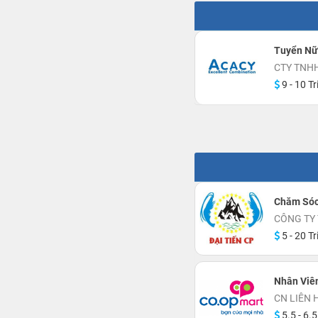
Tuyển Nữ
CTY TNH
9 - 10 Tr
Chăm Sóc
CÔNG TY 
5 - 20 Tr
Nhân Viê
CN LIÊN 
5.5 - 6.5