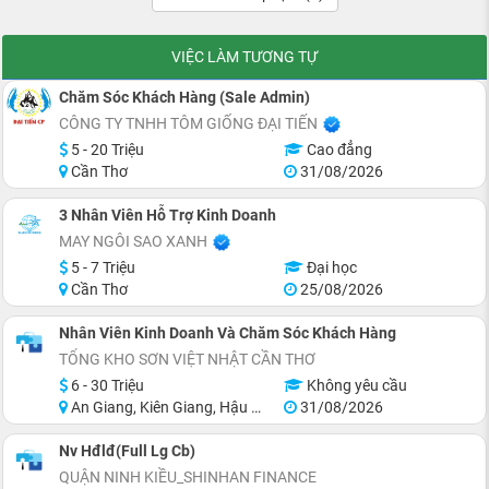
VIỆC LÀM TƯƠNG TỰ
Chăm Sóc Khách Hàng (Sale Admin)
CÔNG TY TNHH TÔM GIỐNG ĐẠI TIẾN
5 - 20 Triệu
Cao đẳng
Cần Thơ
31/08/2026
3 Nhân Viên Hỗ Trợ Kinh Doanh
MAY NGÔI SAO XANH
5 - 7 Triệu
Đại học
Cần Thơ
25/08/2026
Nhân Viên Kinh Doanh Và Chăm Sóc Khách Hàng
TỔNG KHO SƠN VIỆT NHẬT CẦN THƠ
6 - 30 Triệu
Không yêu cầu
An Giang, Kiên Giang, Hậu Giang, Sóc Trăng, Bạc Liêu, Cà Mau
31/08/2026
Nv Hđlđ(Full Lg Cb)
QUẬN NINH KIỀU_SHINHAN FINANCE