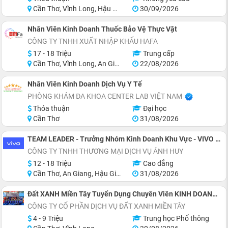
Cần Thơ, Vĩnh Long, Hậu Giang, Sóc Trăng
30/09/2026
Nhân Viên Kinh Doanh Thuốc Bảo Vệ Thực Vật
CÔNG TY TNHH XUẤT NHẬP KHẨU HAFA
17 - 18 Triệu
Trung cấp
Cần Thơ, Vĩnh Long, An Giang, Kiên Giang, Đồng Tháp, Tiền Giang
22/08/2026
Nhân Viên Kinh Doanh Dịch Vụ Y Tế
PHÒNG KHÁM ĐA KHOA CENTER LAB VIỆT NAM
Thỏa thuận
Đại học
Cần Thơ
31/08/2026
TEAM LEADER - Trưởng Nhóm Kinh Doanh Khu Vực - VIVO SMARTPHONE
CÔNG TY TNHH THƯƠNG MẠI DỊCH VỤ ÁNH HUY
12 - 18 Triệu
Cao đẳng
Cần Thơ, An Giang, Hậu Giang
31/08/2026
Đất XANH Miền Tây Tuyển Dụng Chuyên Viên KINH DOANH Bất Động Sản
CÔNG TY CỔ PHẦN DỊCH VỤ ĐẤT XANH MIỀN TÂY
4 - 9 Triệu
Trung học Phổ thông