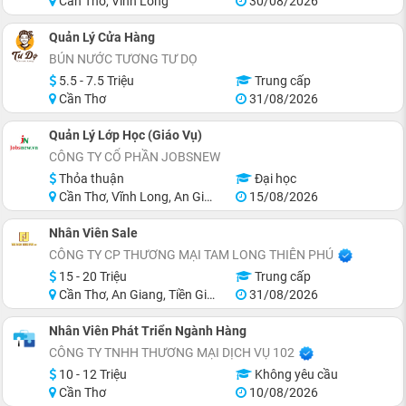
Cần Thơ, Vĩnh Long
30/08/2026
Quản Lý Cửa Hàng
BÚN NƯỚC TƯƠNG TƯ DỌ
5.5 - 7.5 Triệu
Trung cấp
Cần Thơ
31/08/2026
Quản Lý Lớp Học (Giáo Vụ)
CÔNG TY CỔ PHẦN JOBSNEW
Thỏa thuận
Đại học
Cần Thơ, Vĩnh Long, An Giang, Hậu Giang, Sóc Trăng
15/08/2026
Nhân Viên Sale
CÔNG TY CP THƯƠNG MẠI TAM LONG THIÊN PHÚ
15 - 20 Triệu
Trung cấp
Cần Thơ, An Giang, Tiền Giang, Sóc Trăng, Trà Vinh, Long An
31/08/2026
Nhân Viên Phát Triển Ngành Hàng
CÔNG TY TNHH THƯƠNG MẠI DỊCH VỤ 102
10 - 12 Triệu
Không yêu cầu
Cần Thơ
10/08/2026