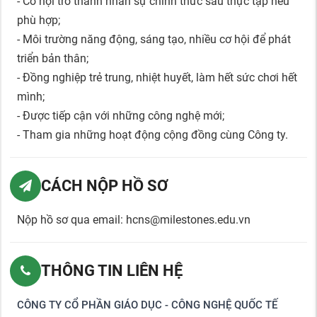
- Cơ hội trở thành nhân sự chính thức sau thực tập nếu
phù hợp;
- Môi trường năng động, sáng tạo, nhiều cơ hội để phát
triển bản thân;
- Đồng nghiệp trẻ trung, nhiệt huyết, làm hết sức chơi hết
mình;
- Được tiếp cận với những công nghệ mới;
- Tham gia những hoạt động cộng đồng cùng Công ty.
CÁCH NỘP HỒ SƠ
Nộp hồ sơ qua email: hcns@milestones.edu.vn
THÔNG TIN LIÊN HỆ
CÔNG TY CỔ PHẦN GIÁO DỤC - CÔNG NGHỆ QUỐC TẾ