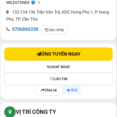
MILESTONES
132-134-136 Trần Văn Trà, KDC Hưng Phú 1, P. Hưng
Phú, TP. Cần Thơ
0706866338
Sao chép
ỨNG TUYỂN NGAY
CHAT NGAY
LƯU TIN
Chia sẻ
512
VỊ TRÍ CÔNG TY