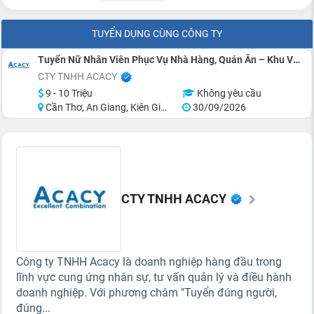
TUYỂN DỤNG CÙNG CÔNG TY
Tuyển Nữ Nhân Viên Phục Vụ Nhà Hàng, Quán Ăn – Khu Vực Miền Tây
CTY TNHH ACACY
9 - 10 Triệu
Không yêu cầu
Cần Thơ, An Giang, Kiên Giang, Tiền Giang, Cà Mau, Long An
30/09/2026
CTY TNHH ACACY
Công ty TNHH Acacy là doanh nghiệp hàng đầu trong
lĩnh vực cung ứng nhân sự, tư vấn quản lý và điều hành
doanh nghiệp. Với phương châm "Tuyển đúng người,
đúng...