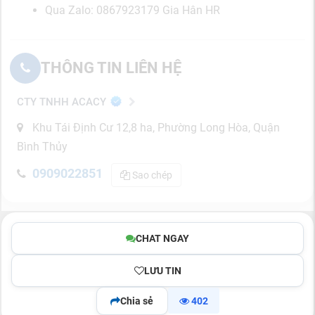
Qua Zalo: 0867923179 Gia Hân HR
THÔNG TIN LIÊN HỆ
CTY TNHH ACACY
Khu Tái Định Cư 12,8 ha, Phường Long Hòa, Quận
Bình Thủy
0909022851
Sao chép
CHAT NGAY
LƯU TIN
Chia sẻ
402