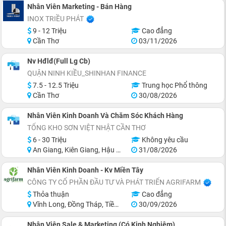
Nhân Viên Marketing - Bán Hàng
INOX TRIỀU PHÁT
9 - 12 Triệu
Cao đẳng
Cần Thơ
03/11/2026
Nv Hđlđ(Full Lg Cb)
QUẬN NINH KIỀU_SHINHAN FINANCE
7.5 - 12.5 Triệu
Trung học Phổ thông
Cần Thơ
30/08/2026
Nhân Viên Kinh Doanh Và Chăm Sóc Khách Hàng
TỔNG KHO SƠN VIỆT NHẬT CẦN THƠ
6 - 30 Triệu
Không yêu cầu
An Giang, Kiên Giang, Hậu Giang, Sóc Trăng, Bạc Liêu, Cà Mau
31/08/2026
Nhân Viên Kinh Doanh - Kv Miền Tây
CÔNG TY CỔ PHẦN ĐẦU TƯ VÀ PHÁT TRIỂN AGRIFARM
Thỏa thuận
Cao đẳng
Vĩnh Long, Đồng Tháp, Tiền Giang, Hậu Giang, Sóc Trăng, Bến Tre
30/09/2026
Nhân Viên Sale & Marketing (Có Kinh Nghiệm)