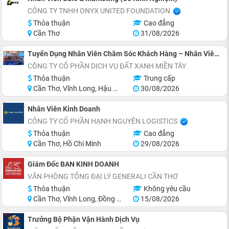
CÔNG TY TNHH ONYX UNITED FOUNDATION
Thỏa thuận
Cao đẳng
Cần Thơ
31/08/2026
Tuyển Dụng Nhân Viên Chăm Sóc Khách Hàng – Nhân Viên Văn Phòng
CÔNG TY CỔ PHẦN DỊCH VỤ ĐẤT XANH MIỀN TÂY
Thỏa thuận
Trung cấp
Cần Thơ, Vĩnh Long, Hậu Giang
30/08/2026
Nhân Viên Kinh Doanh
CÔNG TY CỔ PHẦN HẠNH NGUYÊN LOGISTICS
Thỏa thuận
Cao đẳng
Cần Thơ, Hồ Chí Minh
29/08/2026
Giám Đốc BAN KINH DOANH
VĂN PHÒNG TỔNG ĐẠI LÝ GENERALI CẦN THƠ
Thỏa thuận
Không yêu cầu
Cần Thơ, Vĩnh Long, Đồng Tháp, Hậu Giang, Sóc Trăng, Trà Vinh
15/08/2026
Trưởng Bộ Phận Vận Hành Dịch Vụ