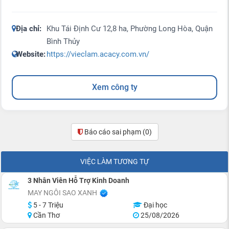
Địa chỉ:
Khu Tái Định Cư 12,8 ha, Phường Long Hòa, Quận
Bình Thủy
Website:
https://vieclam.acacy.com.vn/
Xem công ty
Báo cáo sai phạm
(0)
VIỆC LÀM TƯƠNG TỰ
3 Nhân Viên Hỗ Trợ Kinh Doanh
MAY NGÔI SAO XANH
5 - 7 Triệu
Đại học
Cần Thơ
25/08/2026