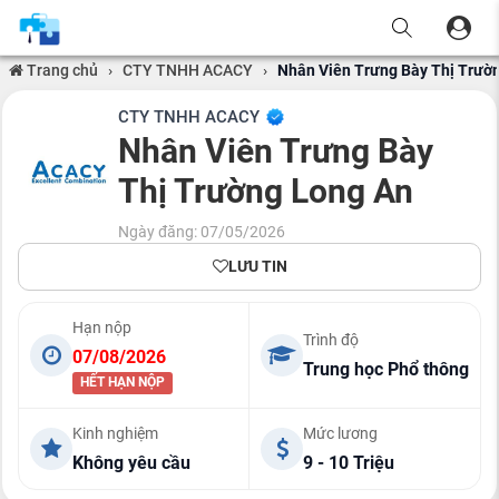
Trang chủ
›
CTY TNHH ACACY
›
Nhân Viên Trưng Bày Thị Trườ
CTY TNHH ACACY
Nhân Viên Trưng Bày
Thị Trường Long An
Ngày đăng: 07/05/2026
LƯU TIN
Hạn nộp
Trình độ
07/08/2026
Trung học Phổ thông
HẾT HẠN NỘP
Kinh nghiệm
Mức lương
Không yêu cầu
9 - 10 Triệu