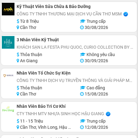
Kỹ Thuật Viên Sửa Chữa & Bảo Dưỡng
CÔNG TY TNHH THƯƠNG MẠI DỊCH VỤ CẦN THƠ MSM
Từ 8 Triệu
Trung cấp
Cần Thơ
30/08/2026
3 Nhân Viên Kỹ Thuật
KHÁCH SẠN LA FESTA PHU QUOC, CURIO COLLECTION BY HILTON - TỌA LẠC THỊ TRẤN HOÀNG HÔN, AN THỚI, ĐẶC KHU PHÚ QUỐC
Thỏa thuận
Không yêu cầu
An Giang
30/09/2026
Nhân Viên Tổ Chức Sự Kiện
CÔNG TY TNHH DỊCH VỤ TRUYỀN THÔNG VÀ GIẢI PHÁP MARKETING MEKONG PRO
Thỏa thuận
Cao đẳng
Cần Thơ
15/08/2026
Nhân Viên Bảo Trì Cơ Khí
CTY TNHH MTV NHỰA SINH HỌC HẬU GIANG
11 - 15 Triệu
Trung cấp
Cần Thơ, Vĩnh Long, Hậu Giang, Sóc Trăng
12/08/2026