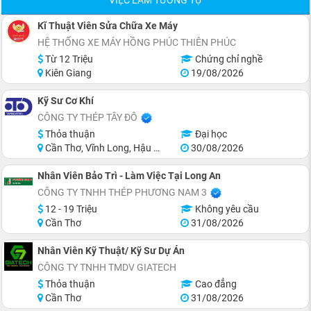
VIỆC LÀM TƯƠNG TỰ
Kĩ Thuật Viên Sửa Chữa Xe Máy
HỆ THỐNG XE MÁY HỒNG PHÚC THIÊN PHÚC
Từ 12 Triệu
Chứng chỉ nghề
Kiên Giang
19/08/2026
Kỹ Sư Cơ Khí
CÔNG TY THÉP TÂY ĐÔ
Thỏa thuận
Đại học
Cần Thơ, Vĩnh Long, Hậu Giang, Long An, Miền Nam
30/08/2026
Nhân Viên Bảo Trì - Làm Việc Tại Long An
CÔNG TY TNHH THÉP PHƯƠNG NAM 3
12 - 19 Triệu
Không yêu cầu
Cần Thơ
31/08/2026
Nhân Viên Kỹ Thuật/ Kỹ Sư Dự Án
CÔNG TY TNHH TMDV GIATECH
Thỏa thuận
Cao đẳng
Cần Thơ
31/08/2026