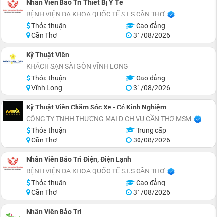
Nhân Viên Bảo Trì Thiết Bị Y Tế
BỆNH VIỆN ĐA KHOA QUỐC TẾ S.I.S CẦN THƠ
Thỏa thuận
Cao đẳng
Cần Thơ
31/08/2026
Kỹ Thuật Viên
KHÁCH SẠN SÀI GÒN VĨNH LONG
Thỏa thuận
Cao đẳng
Vĩnh Long
31/08/2026
Kỹ Thuật Viên Chăm Sóc Xe - Có Kinh Nghiệm
CÔNG TY TNHH THƯƠNG MẠI DỊCH VỤ CẦN THƠ MSM
Thỏa thuận
Trung cấp
Cần Thơ
30/08/2026
Nhân Viên Bảo Trì Điện, Điện Lạnh
BỆNH VIỆN ĐA KHOA QUỐC TẾ S.I.S CẦN THƠ
Thỏa thuận
Cao đẳng
Cần Thơ
31/08/2026
Nhân Viên Bảo Trì