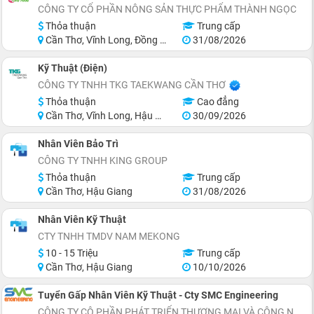
CÔNG TY CỔ PHẦN NÔNG SẢN THỰC PHẨM THÀNH NGỌC
Thỏa thuận
Trung cấp
Cần Thơ, Vĩnh Long, Đồng Tháp, Miền Nam
31/08/2026
Kỹ Thuật (Điện)
CÔNG TY TNHH TKG TAEKWANG CẦN THƠ
Thỏa thuận
Cao đẳng
Cần Thơ, Vĩnh Long, Hậu Giang, Sóc Trăng, Miền Nam
30/09/2026
Nhân Viên Bảo Trì
CÔNG TY TNHH KING GROUP
Thỏa thuận
Trung cấp
Cần Thơ, Hậu Giang
31/08/2026
Nhân Viên Kỹ Thuật
CTY TNHH TMDV NAM MEKONG
10 - 15 Triệu
Trung cấp
Cần Thơ, Hậu Giang
10/10/2026
Tuyển Gấp Nhân Viên Kỹ Thuật - Cty SMC Engineering
CÔNG TY CÔ PHẦN PHÁT TRIỂN THƯƠNG MẠI VÀ CÔNG NGHỆ SMC ENGINEERING