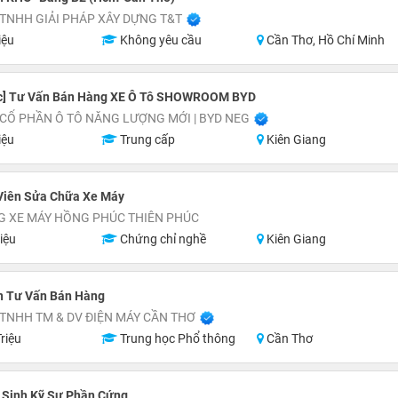
TNHH GIẢI PHÁP XÂY DỰNG T&T
iệu
Không yêu cầu
Cần Thơ, Hồ Chí Minh
c] Tư Vấn Bán Hàng XE Ô Tô SHOWROOM BYD
CỔ PHẦN Ô TÔ NĂNG LƯỢNG MỚI | BYD NEG
iệu
Trung cấp
Kiên Giang
 Viên Sửa Chữa Xe Máy
G XE MÁY HỒNG PHÚC THIÊN PHÚC
iệu
Chứng chỉ nghề
Kiên Giang
n Tư Vấn Bán Hàng
TNHH TM & DV ĐIỆN MÁY CẦN THƠ
riệu
Trung học Phổ thông
Cần Thơ
 Sinh Kỹ Sư Phần Cứng