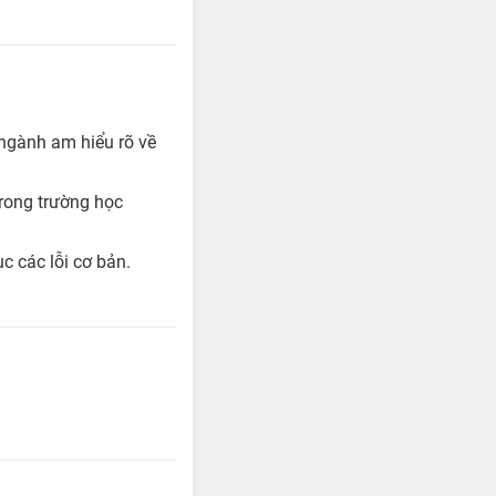
c ngành am hiểu rõ về
trong trường học
c các lỗi cơ bản.