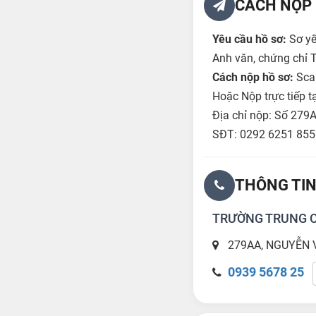
CÁCH NỘP 
Yêu cầu hồ sơ:
Sơ yế
Anh văn, chứng chỉ T
Cách nộp hồ sơ:
Scan
Hoặc Nộp trực tiếp t
Địa chỉ nộp: Số 279
SĐT: 0292 6251 855 
THÔNG TIN
TRƯỜNG TRUNG C
279AA, NGUYỄN V
0939 5678 25