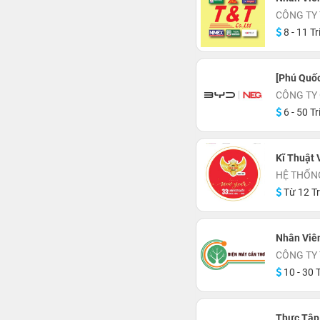
CÔNG TY 
8 - 11 Tr
[Phú Quố
CÔNG TY 
6 - 50 Tr
Kĩ Thuật
HỆ THỐN
Từ 12 Tr
Nhân Viê
CÔNG TY 
10 - 30 T
Thực Tập