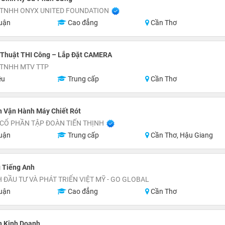
 TNHH ONYX UNITED FOUNDATION
uận
Cao đẳng
Cần Thơ
 Thuật THI Công – Lắp Đặt CAMERA
 TNHH MTV TTP
ệu
Trung cấp
Cần Thơ
n Vận Hành Máy Chiết Rót
CỔ PHẦN TẬP ĐOÀN TIẾN THỊNH
uận
Trung cấp
Cần Thơ, Hậu Giang
 Tiếng Anh
 ĐẦU TƯ VÀ PHÁT TRIỂN VIỆT MỸ - GO GLOBAL
uận
Cao đẳng
Cần Thơ
n Kinh Doanh