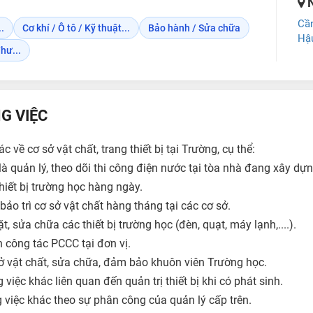
N
Cầ
.
Cơ khí / Ô tô / Kỹ thuật...
Bảo hành / Sửa chữa
Hậ
hư...
G VIỆC
c về cơ sở vật chất, trang thiết bị tại Trường, cụ thể:
là quản lý, theo dõi thi công điện nước tại tòa nhà đang xây dựn
thiết bị trường học hàng ngày.
 bảo trì cơ sở vật chất hàng tháng tại các cơ sở.
t, sửa chữa các thiết bị trường học (đèn, quạt, máy lạnh,....).
n công tác PCCC tại đơn vị.
 sở vật chất, sửa chữa, đảm bảo khuôn viên Trường học.
việc khác liên quan đến quản trị thiết bị khi có phát sinh.
g việc khác theo sự phân công của quản lý cấp trên.