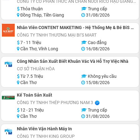
CÔNG TY CỔ PHẦN THỨC ĂN CHĂN NUÔI RICO HẬU GIANG
Thỏa thuận
Trung cấp
Đồng Tháp, Tiền Giang
31/08/2026
Nhân Viên CONTENT MAKETING - Hệ Thống Mẹ & Bé BiS MART (Full-time)
CÔNG TY TNHH THƯƠNG MẠI BI’S MART
7 - 11 Triệu
Cao đẳng
Cần Thơ, Vĩnh Long
16/08/2026
Công Nhân Sản Xuất Biết Khuân Vác Và Hỗ Trợ Việc Nhà
CƠ SỞ THUẬN HÒA
Từ 7.5 Triệu
Không yêu cầu
Cần Thơ
15/08/2026
Kế Toán Sản Xuất
CÔNG TY TNHH THÉP PHƯƠNG NAM 3
12 - 21 Triệu
Trung cấp
Cần Thơ
31/08/2026
Nhân Viên Vận Hành Máy In
CÔNG TY TNHH KING GROUP