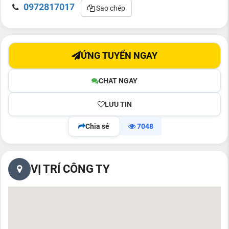
0972817017
Sao chép
ỨNG TUYỂN NGAY
CHAT NGAY
LƯU TIN
Chia sẻ
7048
VỊ TRÍ CÔNG TY