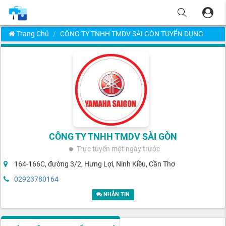
Trang Chủ
CÔNG TY TNHH TMDV SÀI GÒN TUYỂN DỤNG
CÔNG TY TNHH TMDV SÀI GÒN
Trực tuyến
một ngày trước
164-166C, đường 3/2, Hưng Lợi, Ninh Kiều, Cần Thơ
02923780164
NHẮN TIN