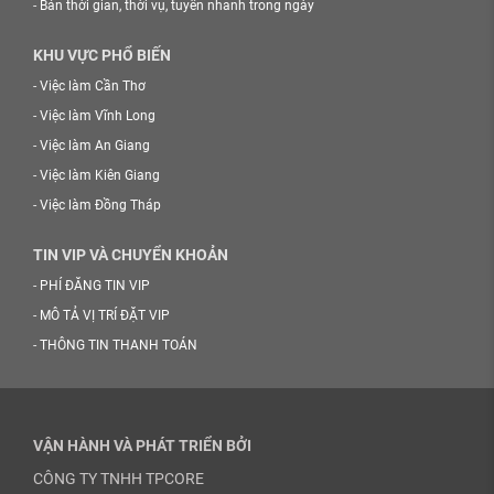
-
Bán thời gian, thời vụ, tuyển nhanh trong ngày
KHU VỰC PHỔ BIẾN
-
Việc làm Cần Thơ
-
Việc làm Vĩnh Long
-
Việc làm An Giang
-
Việc làm Kiên Giang
-
Việc làm Đồng Tháp
TIN VIP VÀ CHUYỂN KHOẢN
-
PHÍ ĐĂNG TIN VIP
-
MÔ TẢ VỊ TRÍ ĐẶT VIP
-
THÔNG TIN THANH TOÁN
VẬN HÀNH VÀ PHÁT TRIỂN BỞI
CÔNG TY TNHH TPCORE