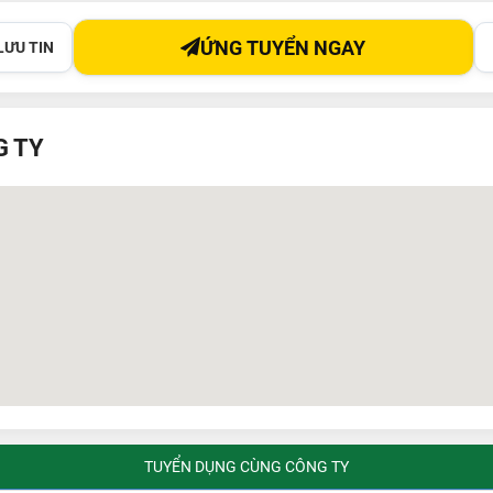
ỨNG TUYỂN NGAY
LƯU TIN
G TY
TUYỂN DỤNG CÙNG CÔNG TY