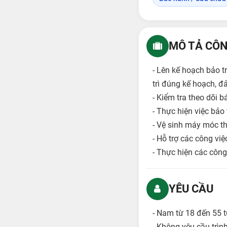
MÔ TẢ CÔN
- Lên kế hoạch bảo t
trì đúng kế hoạch, đ
- Kiểm tra theo dõi b
- Thực hiện việc bảo 
- Vệ sinh máy móc th
- Hỗ trợ các công việ
- Thực hiện các công
YÊU CẦU
- Nam từ 18 đến 55 t
- Không yêu cầu trìn