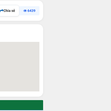
Chia sẻ
6439