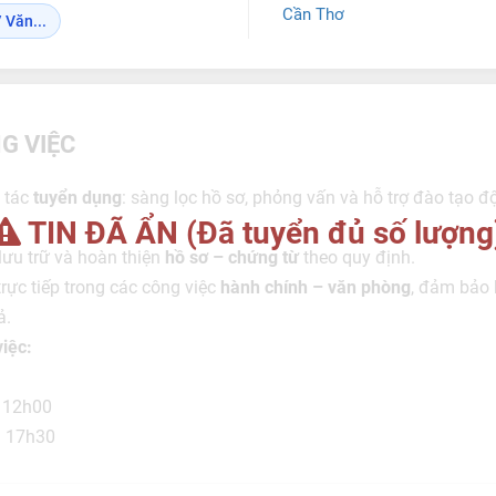
Cần Thơ
 Văn...
G VIỆC
 tác
tuyển dụng
: sàng lọc hồ sơ, phỏng vấn và hỗ trợ đào tạo đ
TIN ĐÃ ẨN (Đã tuyển đủ số lượng
 lưu trữ và hoàn thiện
hồ sơ – chứng từ
theo quy định.
trực tiếp trong các công việc
hành chính – văn phòng
, đảm bảo
ả.
việc:
 12h00
– 17h30