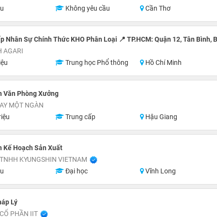
ệu
Không yêu cầu
Cần Thơ
p Nhân Sự Chính Thức KHO Phân Loại 📍 TP.HCM: Quận 12, Tân Bình, B
H AGARI
iệu
Trung học Phổ thông
Hồ Chí Minh
n Văn Phòng Xưởng
MAY MỘT NGÀN
riệu
Trung cấp
Hậu Giang
n Kế Hoạch Sản Xuất
 TNHH KYUNGSHIN VIETNAM
ệu
Đại học
Vĩnh Long
háp Lý
CỔ PHẦN IIT