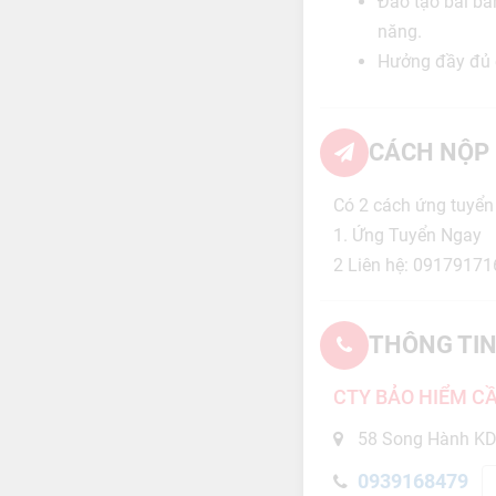
Đào tạo bài bả
năng.
Hưởng đầy đủ
CÁCH NỘP 
Có 2 cách ứng tuyển
1. Ứng Tuyển Ngay
2 Liên hệ: 09179171
THÔNG TIN
CTY BẢO HIỂM C
58 Song Hành KD
0939168479