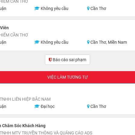
HIỂM CẦN THƠ
uận
Không yêu cầu
Cần Thơ
 Viên
HIỂM CẦN THƠ
uận
Không yêu cầu
Cần Thơ, Miền Nam
Báo cáo sai phạm
(0)
VIỆC LÀM TƯƠNG TỰ
TNHH LIÊN HIỆP BẮC NAM
uận
Đại học
Cần Thơ
n Chăm Sóc Khách Hàng
 TNHH MTV TRUYỀN THÔNG VÀ QUẢNG CÁO ADS