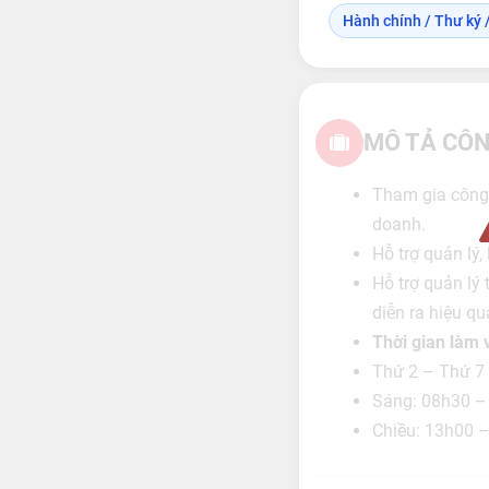
Hành chính / Thư ký /
MÔ TẢ CÔN
Tham gia công
doanh.
Hỗ trợ quản lý,
Hỗ trợ quản lý 
diễn ra hiệu qu
Thời gian làm 
Thứ 2 – Thứ 7
Sáng: 08h30 –
Chiều: 13h00 