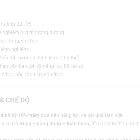
uổi từ 22 - 35
h nghiệm ở vị trí tương đương
Cao đẳng, Đại học.
 kinh nghiệm
iếp tốt, có ngoại hình là một lợi thế
hảo văn bản tốt, kỹ năng lưu trữ hồ sơ
m học hỏi, cầu tiến, cẩn thận
 & CHẾ ĐỘ
g
định kỳ 10%/năm
dựa trên năng lực và kết quả làm việc.
 việc
trẻ trung – năng động – thân thiện
, đề cao tinh thần hỗ tr