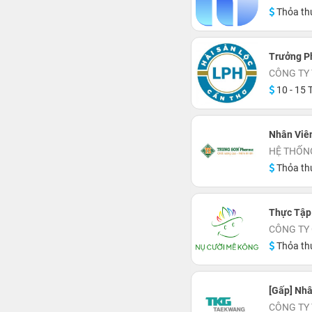
Thỏa th
Trưởng P
CÔNG TY
10 - 15 T
Nhân Viê
HỆ THỐN
Thỏa th
Thực Tập
CÔNG TY 
Thỏa th
[Gấp] Nh
CÔNG TY