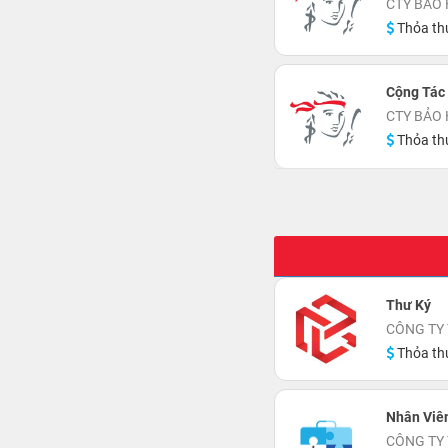
CTY BẢO 
Thỏa th
Cộng Tác
CTY BẢO 
Thỏa th
Thư Ký
CÔNG TY 
Thỏa th
Nhân Viê
CÔNG TY