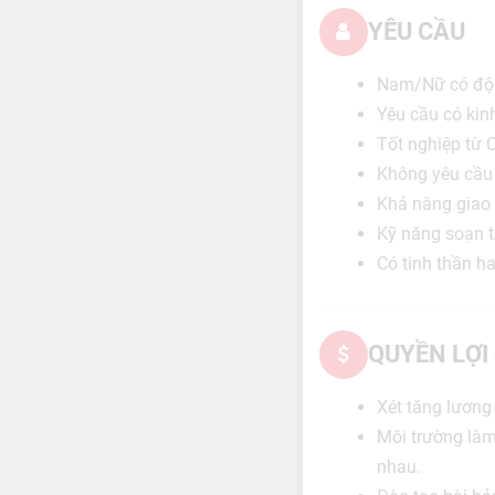
YÊU CẦU
Nam/Nữ có độ t
Yêu cầu có kin
Tốt nghiệp từ 
Không yêu cầu
Khả năng giao t
Kỹ năng soạn t
Có tinh thần ha
QUYỀN LỢI
Xét tăng lươn
Môi trường làm
nhau.