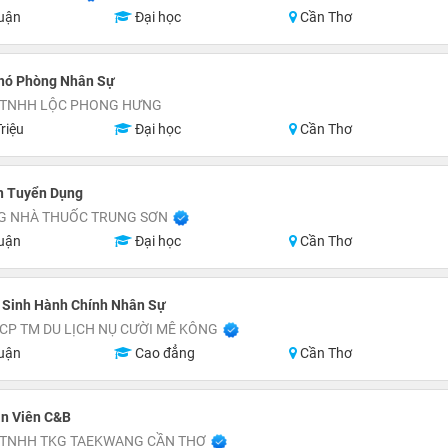
uận
Đại học
Cần Thơ
hó Phòng Nhân Sự
 TNHH LỘC PHONG HƯNG
riệu
Đại học
Cần Thơ
n Tuyển Dụng
G NHÀ THUỐC TRUNG SƠN
uận
Đại học
Cần Thơ
 Sinh Hành Chính Nhân Sự
CP TM DU LỊCH NỤ CƯỜI MÊ KÔNG
uận
Cao đẳng
Cần Thơ
ân Viên C&B
 TNHH TKG TAEKWANG CẦN THƠ