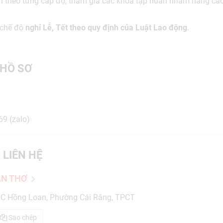
n theo từng cấp độ, tham gia các khóa tập huấn nhằm nâng ca
 chế độ
nghỉ Lễ, Tết theo quy định của Luật Lao động
.
HỒ SƠ
69 (zalo)
 LIÊN HỆ
ẦN THƠ
C Hồng Loan, Phường Cái Răng, TPCT
Sao chép