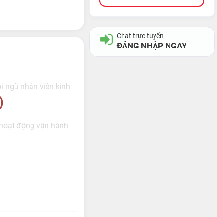
Chat trực tuyến
ĐĂNG NHẬP NGAY
ội ngũ nhân viên kinh
)
 hoạt động vận hành