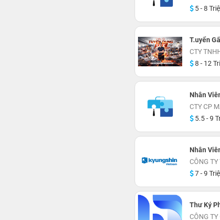
5 - 8 Tri
T.uyển Gấ
CTY TNH
8 - 12 Tr
Nhân Viê
CTY CP 
5.5 - 9 T
Nhân Viê
CÔNG TY
7 - 9 Tri
Thư Ký P
CÔNG TY 