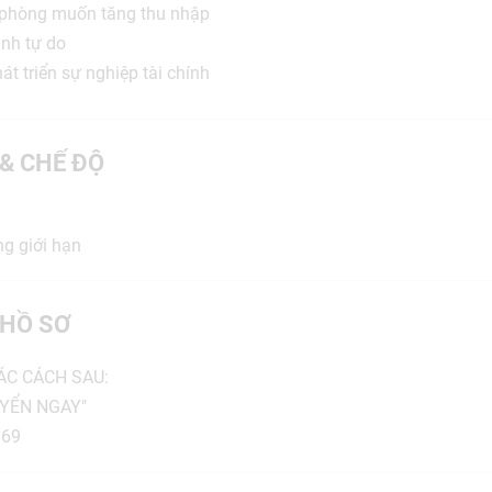
 phòng muốn tăng thu nhập
nh tự do
t triển sự nghiệp tài chính
 & CHẾ ĐỘ
ng giới hạn
HỒ SƠ
ÁC CÁCH SAU:
UYỂN NGAY"
169