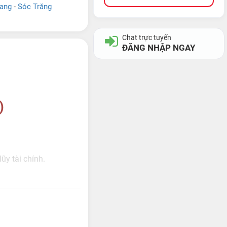
ang
-
Sóc Trăng
Chat trực tuyến
ĐĂNG NHẬP NGAY
)
ũy tài chính.