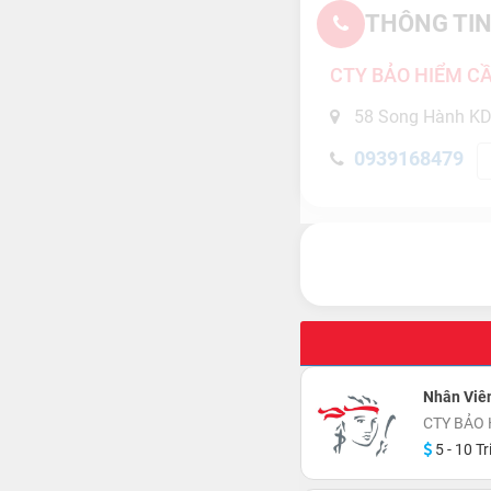
THÔNG TIN
CTY BẢO HIỂM C
58 Song Hành KD
0939168479
Nhân Viê
CTY BẢO 
5 - 10 Tr