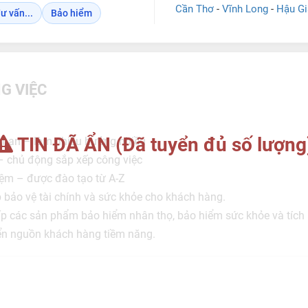
Cần Thơ
-
Vĩnh Long
-
Hậu Gi
ư vấn...
Bảo hiểm
G VIỆC
TIN ĐÃ ẨN (Đã tuyển đủ số lượng
 hạn – làm nhiều hưởng nhiều
 – chủ động sắp xếp công việc
ệm – được đào tạo từ A-Z
 bảo vệ tài chính và sức khỏe cho khách hàng.
ấp các sản phẩm bảo hiểm nhân thọ, bảo hiểm sức khỏe và tích l
iển nguồn khách hàng tiềm năng.