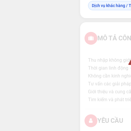
Dịch vụ khác hàng / T
MÔ TẢ CÔN
Thu nhập không giới
Thời gian linh động
Không cần kinh nghi
Tư vấn các giải pháp
Giới thiệu và cung c
Tìm kiếm và phát tr
YÊU CẦU