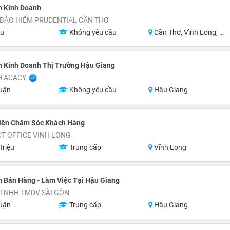
n Kinh Doanh
 BẢO HIỂM PRUDENTIAL CẦN THƠ
ệu
Không yêu cầu
Cần Thơ, Vĩnh Long, Hậu Giang
n Kinh Doanh Thị Trường Hậu Giang
H ACACY
uận
Không yêu cầu
Hậu Giang
iên Chăm Sóc Khách Hàng
T OFFICE VINH LONG
Triệu
Trung cấp
Vĩnh Long
 Bán Hàng - Làm Việc Tại Hậu Giang
 TNHH TMDV SÀI GÒN
uận
Trung cấp
Hậu Giang