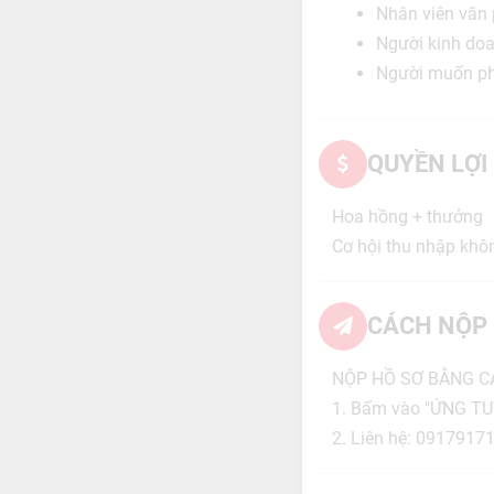
Nhân viên văn
Người kinh doa
Người muốn phá
QUYỀN LỢI
Hoa hồng + thưởng
Cơ hội thu nhập khô
CÁCH NỘP 
NỘP HỒ SƠ BẰNG C
1. Bấm vào "ỨNG T
2. Liên hệ: 0917917