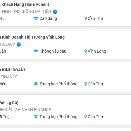
 Khách Hàng (Sale Admin)
TNHH TÔM GIỐNG ĐẠI TIẾN
iệu
Cao đẳng
Cần Thơ
 Kinh Doanh Thị Trường Vĩnh Long
H ACACY
uận
Không yêu cầu
Vĩnh Long
n KINH DOANH
 FINANCE
riệu
Trung học Phổ thông
Cần Thơ
ull Lg Cb)
NH KIỀU_SHINHAN FINANCE
5 Triệu
Trung học Phổ thông
Cần Thơ