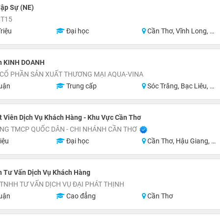
ập Sự (NE)
CT15
riệu
Đại học
Cần Thơ, Vĩnh Long, An Giang, Hậu Giang, Hồ Chí Minh
n KINH DOANH
 CỔ PHẦN SẢN XUẤT THƯƠNG MẠI AQUA-VINA
uận
Trung cấp
Sóc Trăng, Bạc Liêu, Cà Mau
 Viên Dịch Vụ Khách Hàng - Khu Vực Cần Thơ
NG TMCP QUỐC DÂN - CHI NHÁNH CẦN THƠ
iệu
Đại học
Cần Thơ, Hậu Giang, Sóc Trăng, Miền Nam
n Tư Vấn Dịch Vụ Khách Hàng
TNHH TƯ VẤN DỊCH VỤ ĐẠI PHÁT THỊNH
uận
Cao đẳng
Cần Thơ