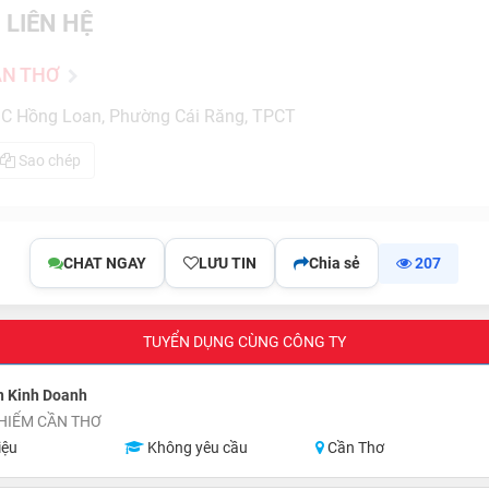
 LIÊN HỆ
ẦN THƠ
C Hồng Loan, Phường Cái Răng, TPCT
Sao chép
CHAT NGAY
LƯU TIN
Chia sẻ
207
TUYỂN DỤNG CÙNG CÔNG TY
n Kinh Doanh
HIỂM CẦN THƠ
iệu
Không yêu cầu
Cần Thơ