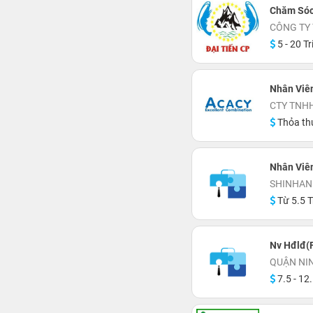
Chăm Sóc
CÔNG TY 
5 - 20 Tr
Nhân Viên
CTY TNH
Thỏa th
Nhân Viê
SHINHAN
Từ 5.5 T
Nv Hđlđ(F
QUẬN NI
7.5 - 12.