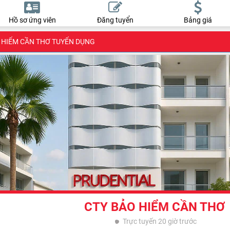
Hồ sơ ứng viên
Đăng tuyển
Bảng giá
 HIỂM CẦN THƠ TUYỂN DỤNG
CTY BẢO HIỂM CẦN THƠ
Trực tuyến
20 giờ trước