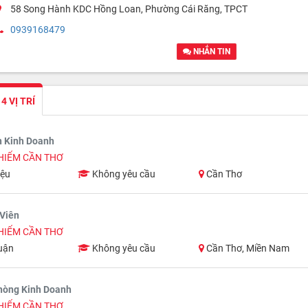
58 Song Hành KDC Hồng Loan, Phường Cái Răng, TPCT
0939168479
NHẮN TIN
 VỊ TRÍ
n Kinh Doanh
HIỂM CẦN THƠ
iệu
Không yêu cầu
Cần Thơ
Viên
HIỂM CẦN THƠ
uận
Không yêu cầu
Cần Thơ, Miền Nam
hòng Kinh Doanh
HIỂM CẦN THƠ