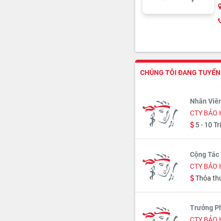
CHÚNG TÔI ĐANG TUYỂN 4
Nhân Viê
CTY BẢO 
5 - 10 Tr
Cộng Tác 
CTY BẢO 
Thỏa th
Trưởng P
CTY BẢO 