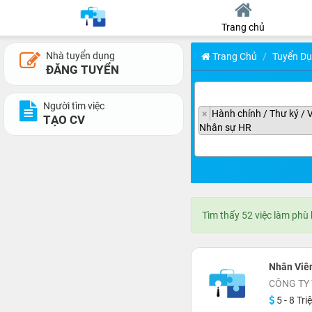
Trang chủ
Nhà tuyển dụng
Trang Chủ
Tuyển D
ĐĂNG TUYỂN
Người tìm việc
×
Hành chính / Thư ký / 
TẠO CV
Nhân sự HR
Tìm thấy 52 việc làm phù
Nhân Viê
CÔNG TY
5 - 8 Tri