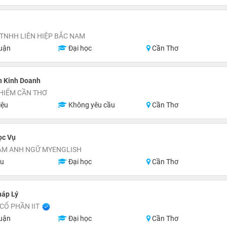
TNHH LIÊN HIỆP BẮC NAM
uận
Đại học
Cần Thơ
n Kinh Doanh
HIỂM CẦN THƠ
iệu
Không yêu cầu
Cần Thơ
ọc Vụ
ÂM ANH NGỮ MYENGLISH
ệu
Đại học
Cần Thơ
háp Lý
CỔ PHẦN IIT
uận
Đại học
Cần Thơ