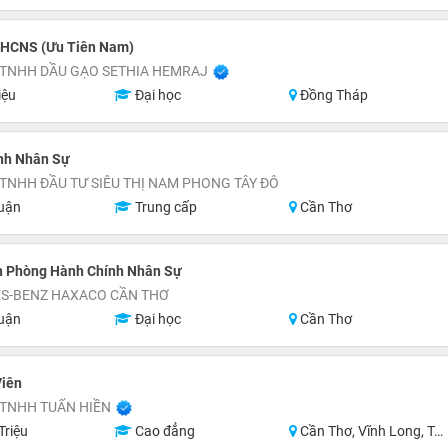
 HCNS (Ưu Tiên Nam)
 TNHH DẦU GẠO SETHIA HEMRAJ
iệu
Đại học
Đồng Tháp
nh Nhân Sự
TNHH ĐẦU TƯ SIÊU THỊ NAM PHONG TÂY ĐÔ
uận
Trung cấp
Cần Thơ
h Phòng Hành Chính Nhân Sự
S-BENZ HAXACO CẦN THƠ
uận
Đại học
Cần Thơ
Viên
 TNHH TUẤN HIỀN
Triệu
Cao đẳng
Cần Thơ, Vĩnh Long, Trà Vinh