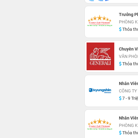
Trưởng P
PHÒNG K
Thỏa th
Chuyên V
VĂN PHÒN
Thỏa th
Nhân Viê
CÔNG TY
7 - 9 Tri
Nhân Viê
PHÒNG K
Thỏa th