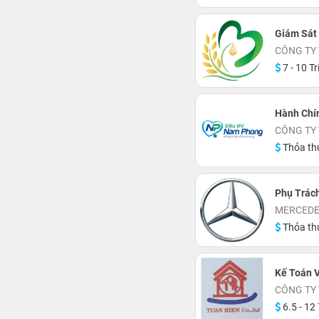
Giám Sát
CÔNG TY
7 - 10 Tr
Hành Chí
CÔNG TY 
Thỏa th
Phụ Trác
MERCEDE
Thỏa th
Kế Toán 
CÔNG TY
6.5 - 12 