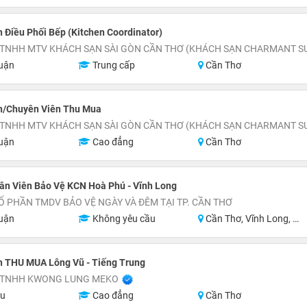
 Điều Phối Bếp (Kitchen Coordinator)
 TNHH MTV KHÁCH SẠN SÀI GÒN CẦN THƠ (KHÁCH SẠN CHARMANT SU
uận
Trung cấp
Cần Thơ
n/Chuyên Viên Thu Mua
 TNHH MTV KHÁCH SẠN SÀI GÒN CẦN THƠ (KHÁCH SẠN CHARMANT SU
uận
Cao đẳng
Cần Thơ
ân Viên Bảo Vệ KCN Hoà Phú - Vĩnh Long
Ổ PHẦN TMDV BẢO VỆ NGÀY VÀ ĐÊM TẠI TP. CẦN THƠ
uận
Không yêu cầu
Cần Thơ, Vĩnh Long, Hậu Giang
n THU MUA Lông Vũ - Tiếng Trung
 TNHH KWONG LUNG MEKO
ệu
Cao đẳng
Cần Thơ