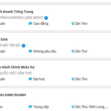
nh Doanh Tiếng Trung
 TNHH KWONG LUNG MEKO
uận
Cao đẳng
Cần Thơ
 Sinh
THÉP TÂY ĐÔ
uận
Không yêu cầu
Cần Thơ
n Hành Chính Nhân Sự
QUỐC VIỆT CẦN THƠ
uận
Đại học
Cần Thơ
iên KINH DOANH
ệu
Trung cấp
Cần Thơ, Vĩnh Long, Đồng Tháp, Hậu Giang, Sóc Trăng, Trà Vinh