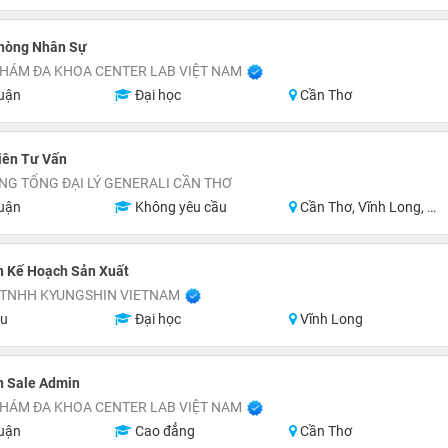
hòng Nhân Sự
HÁM ĐA KHOA CENTER LAB VIỆT NAM
uận
Đại học
Cần Thơ
iên Tư Vấn
G TỔNG ĐẠI LÝ GENERALI CẦN THƠ
uận
Không yêu cầu
Cần Thơ, Vĩnh Long, Đồng Tháp, Hậu Giang, Sóc Trăng, Trà Vinh
n Kế Hoạch Sản Xuất
 TNHH KYUNGSHIN VIETNAM
ệu
Đại học
Vĩnh Long
n Sale Admin
HÁM ĐA KHOA CENTER LAB VIỆT NAM
uận
Cao đẳng
Cần Thơ