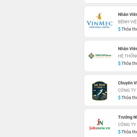
Nhân Viê
BỆNH VI
Thỏa th
Nhân Viê
HỆ THỐN
Thỏa th
Chuyên V
CÔNG TY
Thỏa th
Trưởng N
CÔNG TY
Thỏa th