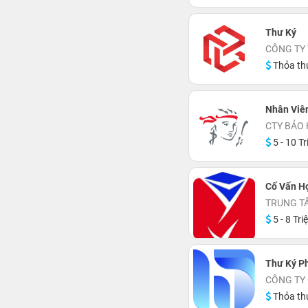
Thư Ký
CÔNG TY 
Thỏa th
Nhân Viê
CTY BẢO 
5 - 10 Tr
Cố Vấn H
TRUNG T
5 - 8 Tri
Thư Ký P
CÔNG TY 
Thỏa th