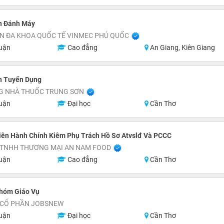
n Đánh Máy
ỆN ĐA KHOA QUỐC TẾ VINMEC PHÚ QUỐC
uận
Cao đẳng
An Giang, Kiên Giang
n Tuyển Dụng
G NHÀ THUỐC TRUNG SƠN
uận
Đại học
Cần Thơ
iên Hành Chính Kiêm Phụ Trách Hồ Sơ Atvslđ Và PCCC
 TNHH THƯƠNG MẠI AN NAM FOOD
uận
Cao đẳng
Cần Thơ
hóm Giáo Vụ
 CỔ PHẦN JOBSNEW
uận
Đại học
Cần Thơ