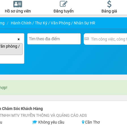
Hồ sơ ứng viên
Đăng tuyển
Bảng giá
ụng
Hành Chính / Thư Ký / Văn Phòng / Nhân Sự HR
×
Văn phòng /
 hợp!
n Chăm Sóc Khách Hàng
 TNHH MTV TRUYỀN THÔNG VÀ QUẢNG CÁO ADS
ệu
Không yêu cầu
Cần Thơ