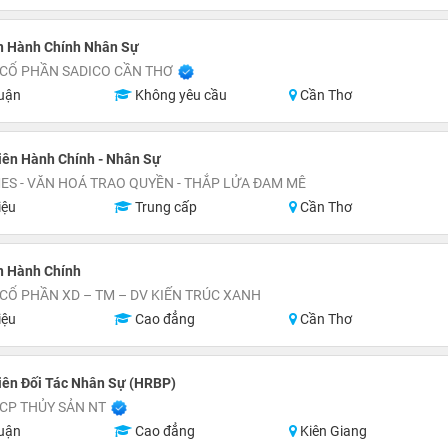
n Hành Chính Nhân Sự
 CỔ PHẦN SADICO CẦN THƠ
uận
Không yêu cầu
Cần Thơ
iên Hành Chính - Nhân Sự
S - VĂN HOÁ TRAO QUYỀN - THẮP LỬA ĐAM MÊ
iệu
Trung cấp
Cần Thơ
n Hành Chính
CỔ PHẦN XD – TM – DV KIẾN TRÚC XANH
iệu
Cao đẳng
Cần Thơ
iên Đối Tác Nhân Sự (HRBP)
CP THỦY SẢN NT
uận
Cao đẳng
Kiên Giang