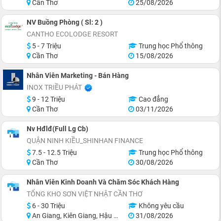
Cần Thơ
25/08/2026
NV Buồng Phòng ( Sl: 2 )
CANTHO ECOLODGE RESORT
5 - 7 Triệu
Trung học Phổ thông
Cần Thơ
15/08/2026
Nhân Viên Marketing - Bán Hàng
INOX TRIỀU PHÁT
9 - 12 Triệu
Cao đẳng
Cần Thơ
03/11/2026
Nv Hđlđ(Full Lg Cb)
QUẬN NINH KIỀU_SHINHAN FINANCE
7.5 - 12.5 Triệu
Trung học Phổ thông
Cần Thơ
30/08/2026
Nhân Viên Kinh Doanh Và Chăm Sóc Khách Hàng
TỔNG KHO SƠN VIỆT NHẬT CẦN THƠ
6 - 30 Triệu
Không yêu cầu
An Giang, Kiên Giang, Hậu Giang, Sóc Trăng, Bạc Liêu, Cà Mau
31/08/2026