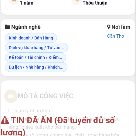
1 năm
Thỏa thuận
Ngành nghề
Nơi làm
Cần Thơ
Kinh doanh / Bán Hàng
Dịch vụ khác hàng / Tư vấn...
Kế toán / Tài chính / Kiểm...
Du lịch / Nhà hàng / Khách...
MÔ TẢ CÔNG VIỆC
1. Quản lý nhập kho
TIN ĐÃ ẨN (Đã tuyển đủ số
• Tiếp nhận chứng từ nhập kho: hóa đơn/ phiếu giao
hàng/ phiếu xuất kho bán hàng.
lượng)
• Kiểm tra số lượng, chủng loại, chất lượng hàng hóa