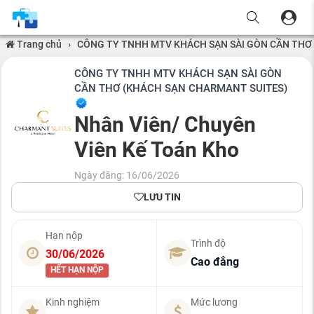
Trang chủ
›
CÔNG TY TNHH MTV KHÁCH SẠN SÀI GÒN CẦN THƠ
CÔNG TY TNHH MTV KHÁCH SẠN SÀI GÒN
CẦN THƠ (KHÁCH SẠN CHARMANT SUITES)
Nhân Viên/ Chuyên
Viên Kế Toán Kho
Ngày đăng: 16/06/2026
LƯU TIN
Hạn nộp
Trình độ
30/06/2026
Cao đẳng
HẾT HẠN NỘP
Kinh nghiệm
Mức lương