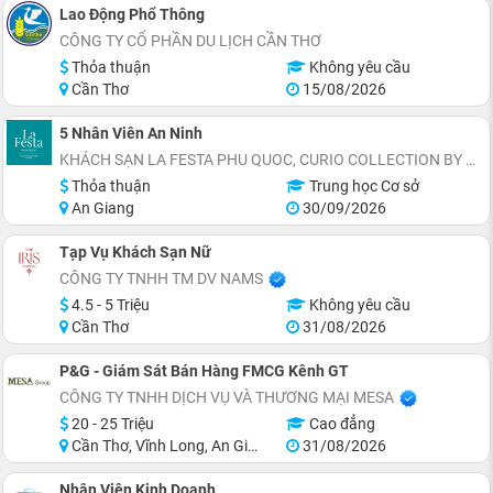
Lao Động Phổ Thông
CÔNG TY CỔ PHẦN DU LỊCH CẦN THƠ
Thỏa thuận
Không yêu cầu
Cần Thơ
15/08/2026
5 Nhân Viên An Ninh
KHÁCH SẠN LA FESTA PHU QUOC, CURIO COLLECTION BY HILTON - TỌA LẠC THỊ TRẤN HOÀNG HÔN, AN THỚI, ĐẶC KHU PHÚ QUỐC
Thỏa thuận
Trung học Cơ sở
An Giang
30/09/2026
Tạp Vụ Khách Sạn Nữ
CÔNG TY TNHH TM DV NAMS
4.5 - 5 Triệu
Không yêu cầu
Cần Thơ
31/08/2026
P&G - Giám Sát Bán Hàng FMCG Kênh GT
CÔNG TY TNHH DỊCH VỤ VÀ THƯƠNG MẠI MESA
20 - 25 Triệu
Cao đẳng
Cần Thơ, Vĩnh Long, An Giang, Đồng Tháp, Hậu Giang, Sóc Trăng
31/08/2026
Nhân Viên Kinh Doanh