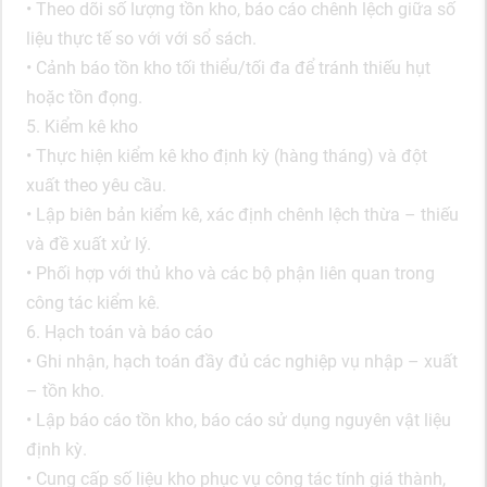
• Theo dõi số lượng tồn kho, báo cáo chênh lệch giữa số
liệu thực tế so với với sổ sách.
• Cảnh báo tồn kho tối thiểu/tối đa để tránh thiếu hụt
hoặc tồn đọng.
5. Kiểm kê kho
• Thực hiện kiểm kê kho định kỳ (hàng tháng) và đột
xuất theo yêu cầu.
• Lập biên bản kiểm kê, xác định chênh lệch thừa – thiếu
và đề xuất xử lý.
• Phối hợp với thủ kho và các bộ phận liên quan trong
công tác kiểm kê.
6. Hạch toán và báo cáo
• Ghi nhận, hạch toán đầy đủ các nghiệp vụ nhập – xuất
– tồn kho.
• Lập báo cáo tồn kho, báo cáo sử dụng nguyên vật liệu
định kỳ.
• Cung cấp số liệu kho phục vụ công tác tính giá thành,