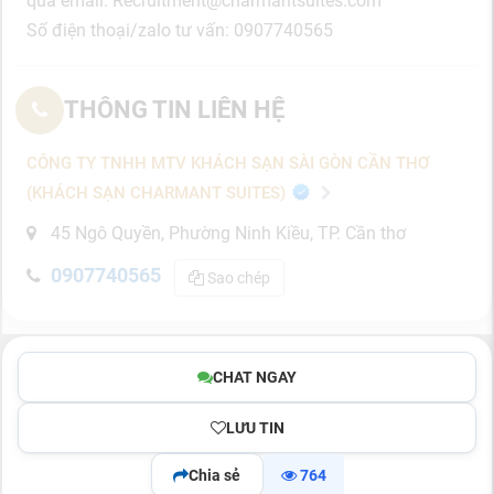
qua email: Recruitment@charmantsuites.com
Số điện thoại/zalo tư vấn: 0907740565
THÔNG TIN LIÊN HỆ
CÔNG TY TNHH MTV KHÁCH SẠN SÀI GÒN CẦN THƠ
(KHÁCH SẠN CHARMANT SUITES)
45 Ngô Quyền, Phường Ninh Kiều, TP. Cần thơ
0907740565
Sao chép
CHAT NGAY
LƯU TIN
Chia sẻ
764