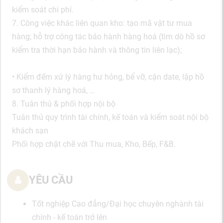
kiểm soát chi phí.
7. Công việc khác liên quan kho: tạo mã vật tư mua
hàng; hỗ trợ công tác bảo hành hàng hoá (tìm dò hồ sơ
kiểm tra thời hạn bảo hành và thông tin liên lạc);
• Kiểm đếm xử lý hàng hư hỏng, bể vỡ, cận date, lập hồ
sơ thanh lý hàng hoá, …
8. Tuân thủ & phối hợp nội bộ
Tuân thủ quy trình tài chính, kế toán và kiểm soát nội bộ
khách sạn
Phối hợp chặt chẽ với Thu mua, Kho, Bếp, F&B.
YÊU CẦU
Tốt nghiệp Cao đẳng/Đại học chuyên nghành tài
chính - kế toán trở lên