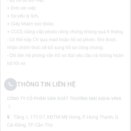
- Bộ hồ sơ xin việc:
+ Đơn xin việc
+ Sơ yếu lý lịch,
+ Giấy khám sức khỏe,
+ CCCD, bằng cấp photo công chứng không quá 6 tháng.
- Có thể nộp CV qua mail hoặc hồ sơ photo. Khi được
nhận chính thức sẽ bổ sung hồ sơ công chứng.
- Chỉ liên hệ phỏng vấn hồ sơ đạt yêu cầu và không hoàn
trả hồ sơ
THÔNG TIN LIÊN HỆ
CÔNG TY CỔ PHẦN SẢN XUẤT THƯƠNG MẠI AQUA-VINA
Tầng 1, 173 D7, KĐTM Mỹ Hưng, P. Hưng Thạnh, Q.
Cái Răng, TP. Cần Thơ