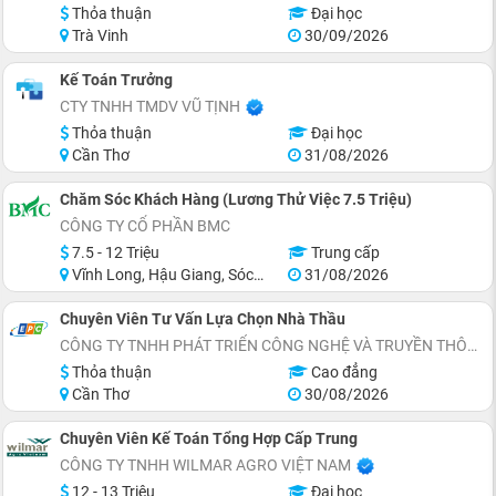
Thỏa thuận
Đại học
Trà Vinh
30/09/2026
Kế Toán Trưởng
CTY TNHH TMDV VŨ TỊNH
Thỏa thuận
Đại học
Cần Thơ
31/08/2026
Chăm Sóc Khách Hàng (Lương Thử Việc 7.5 Triệu)
CÔNG TY CỔ PHẦN BMC
7.5 - 12 Triệu
Trung cấp
Vĩnh Long, Hậu Giang, Sóc Trăng, Miền Nam
31/08/2026
Chuyên Viên Tư Vấn Lựa Chọn Nhà Thầu
CÔNG TY TNHH PHÁT TRIỂN CÔNG NGHỆ VÀ TRUYỀN THÔNG EPC
Thỏa thuận
Cao đẳng
Cần Thơ
30/08/2026
Chuyên Viên Kế Toán Tổng Hợp Cấp Trung
CÔNG TY TNHH WILMAR AGRO VIỆT NAM
12 - 13 Triệu
Đại học