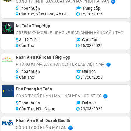
CÔNG TY TNHH SẢN XUẤT VÀ PHÂN PHỐI HẢI VÂN
Thỏa thuận
Trung cấp
Cần Thơ, Vĩnh Long, An Giang, Kiên Giang, Đồng Tháp, Hậu Giang
15/08/2026
Kế Toán Tổng Hợp
GREENSKY MOBILE - IPHONE IPAD CHÍNH HÃNG CẦN THƠ
8 - 12 Triệu
Cao đẳng
Cần Thơ
15/08/2026
Nhân Viên Kế Toán Tổng Hợp
PHÒNG KHÁM ĐA KHOA CENTER LAB VIỆT NAM
Thỏa thuận
Đại học
Cần Thơ
31/08/2026
Phó Phòng Kế Toán
CÔNG TY CỔ PHẦN HẠNH NGUYÊN LOGISTICS
Thỏa thuận
Đại học
Cần Thơ, Hậu Giang
29/08/2026
Nhân Viên Kinh Doanh Bao Bì
CÔNG TY CỔ PHẦN MỸ LAN