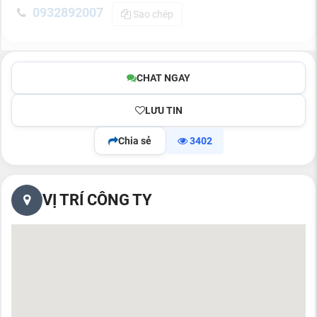
0932892007
Sao chép
CHAT NGAY
LƯU TIN
Chia sẻ
3402
VỊ TRÍ CÔNG TY