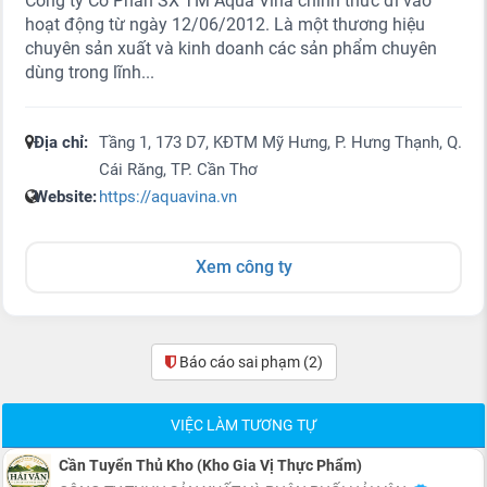
Công ty Cổ Phần SX TM Aqua Vina chính thức đi vào
hoạt động từ ngày 12/06/2012. Là một thương hiệu
chuyên sản xuất và kinh doanh các sản phẩm chuyên
dùng trong lĩnh...
Địa chỉ:
Tầng 1, 173 D7, KĐTM Mỹ Hưng, P. Hưng Thạnh, Q.
Cái Răng, TP. Cần Thơ
Website:
https://aquavina.vn
Xem công ty
Báo cáo sai phạm
(2)
VIỆC LÀM TƯƠNG TỰ
Cần Tuyển Thủ Kho (Kho Gia Vị Thực Phẩm)