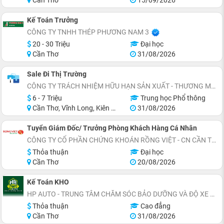
Cần Thơ
15/09/2026
Kế Toán Trưởng
CÔNG TY TNHH THÉP PHƯƠNG NAM 3
20 - 30 Triệu
Đại học
Cần Thơ
31/08/2026
Sale Đi Thị Trường
CÔNG TY TRÁCH NHIỆM HỮU HẠN SẢN XUẤT - THƯƠNG MẠI SUGI
6 - 7 Triệu
Trung học Phổ thông
Cần Thơ, Vĩnh Long, Kiên Giang, Cà Mau, Bến Tre, Trà Vinh
31/08/2026
Tuyển Giám Đốc/ Trưởng Phòng Khách Hàng Cá Nhân
CÔNG TY CỔ PHẦN CHỨNG KHOÁN RỒNG VIỆT - CN CẦN THƠ
Thỏa thuận
Đại học
Cần Thơ
20/08/2026
Kế Toán KHO
HP AUTO - TRUNG TÂM CHĂM SÓC BẢO DƯỠNG VÀ ĐỘ XE Ô TÔ
Thỏa thuận
Cao đẳng
Cần Thơ
31/08/2026