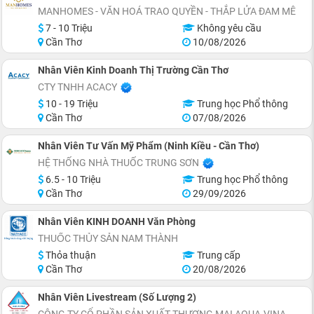
MANHOMES - VĂN HOÁ TRAO QUYỀN - THẮP LỬA ĐAM MÊ
7 - 10 Triệu
Không yêu cầu
Cần Thơ
10/08/2026
Nhân Viên Kinh Doanh Thị Trường Cần Thơ
CTY TNHH ACACY
10 - 19 Triệu
Trung học Phổ thông
Cần Thơ
07/08/2026
Nhân Viên Tư Vấn Mỹ Phẩm (Ninh Kiều - Cần Thơ)
HỆ THỐNG NHÀ THUỐC TRUNG SƠN
6.5 - 10 Triệu
Trung học Phổ thông
Cần Thơ
29/09/2026
Nhân Viên KINH DOANH Văn Phòng
THUỐC THỦY SẢN NAM THÀNH
Thỏa thuận
Trung cấp
Cần Thơ
20/08/2026
Nhân Viên Livestream (Số Lượng 2)
CÔNG TY CỔ PHẦN SẢN XUẤT THƯƠNG MẠI AQUA-VINA