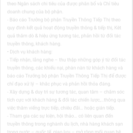
theo Ngân sách chi tiêu của được phân bổ và Chỉ tiêu
doanh chung của bộ phận.
- Báo cáo Trưởng bộ phận Truyền Thông Tiếp Thị theo
quy đinh kết quả hoạt động truyền thông & tiếp thị, Kêt
quả thăm dò & hiệu ứng tương tác, phản hồi từ đối tác
truyền thông, khách hàng.
• Dịch vụ khách hàng:
- Tiếp nhận, lắng nghe – thu thập những góp ý từ đối tác
truyền thông, các khiếu nại, phàn nàn từ khách hàng và
báo cáo Trưởng bộ phận Truyền Thông Tiếp Thị để được
chỉ đạo xử lý – khăc phục và phản hồi thỏa đáng.
- Xây dựng & duy trì sự tương tác, quan tâm – chăm sóc
tích cực với khách hàng & đối tác chiến lược,…thông qua
việc thăm viếng trực tiếp, chiêu đãi… hoặc gián tiếp.
- Tham gia các sự kiện, hội thảo… có liên quan đến
truyền thông trong nghành du lịch, nhà hàng khách sạn
trong nước – quốc tế, giao lưu – mở rông mối quan hệ