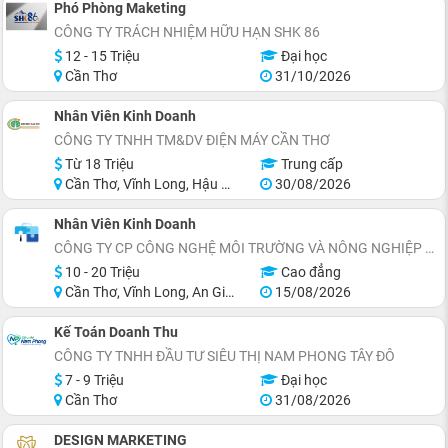
Phó Phòng Maketing
CÔNG TY TRÁCH NHIỆM HỮU HẠN SHK 86
12 - 15 Triệu
Đại học
Cần Thơ
31/10/2026
Nhân Viên Kinh Doanh
CÔNG TY TNHH TM&DV ĐIỆN MÁY CẦN THƠ
Từ 18 Triệu
Trung cấp
Cần Thơ, Vĩnh Long, Hậu Giang
30/08/2026
Nhân Viên Kinh Doanh
CÔNG TY CP CÔNG NGHỆ MÔI TRƯỜNG VÀ NÔNG NGHIỆP BỀN VỮNG
10 - 20 Triệu
Cao đẳng
Cần Thơ, Vĩnh Long, An Giang, Đồng Tháp, Cà Mau, Miền Nam
15/08/2026
Kế Toán Doanh Thu
CÔNG TY TNHH ĐẦU TƯ SIÊU THỊ NAM PHONG TÂY ĐÔ
7 - 9 Triệu
Đại học
Cần Thơ
31/08/2026
DESIGN MARKETING