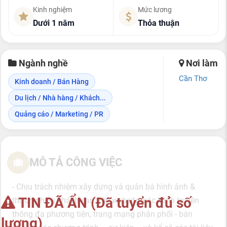
Kinh nghiệm
Mức lương
Dưới 1 năm
Thỏa thuận
Ngành nghề
Nơi làm
Cần Thơ
Kinh doanh / Bán Hàng
Du lịch / Nhà hàng / Khách...
Quảng cáo / Marketing / PR
MÔ TẢ CÔNG VIỆC
- Chịu trách nhiệm xây dựng và quản bá hình ảnh &
TIN ĐÃ ẨN (Đã tuyển đủ số
thương hiệu khách sạn trên website, các kênh truyền
thông đa phương tiện, trang mạng phân phối - bán
lượng)