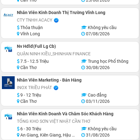
Nhân Viên Kinh Doanh Thị Trường Vĩnh Long
CTY TNHH ACACY
Thỏa thuận
Không yêu cầu
Vĩnh Long
07/08/2026
Nv Hđlđ(Full Lg Cb)
QUẬN NINH KIỀU_SHINHAN FINANCE
7.5 - 12.5 Triệu
Trung học Phổ thông
Cần Thơ
30/08/2026
Nhân Viên Marketing - Bán Hàng
INOX TRIỀU PHÁT
9 - 12 Triệu
Cao đẳng
Cần Thơ
03/11/2026
Nhân Viên Kinh Doanh Và Chăm Sóc Khách Hàng
TỔNG KHO SƠN VIỆT NHẬT CẦN THƠ
6 - 30 Triệu
Không yêu cầu
An Giang, Kiên Giang, Hậu Giang, Sóc Trăng, Bạc Liêu, Cà Mau
31/08/2026