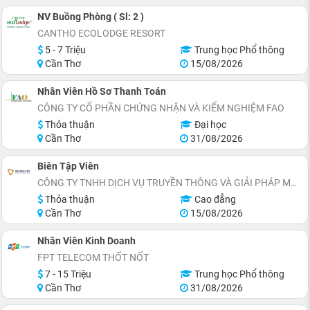
NV Buồng Phòng ( Sl: 2 )
CANTHO ECOLODGE RESORT
5 - 7 Triệu
Trung học Phổ thông
Cần Thơ
15/08/2026
Nhân Viên Hồ Sơ Thanh Toán
CÔNG TY CỔ PHẦN CHỨNG NHẬN VÀ KIỂM NGHIỆM FAO
Thỏa thuận
Đại học
Cần Thơ
31/08/2026
Biên Tập Viên
CÔNG TY TNHH DỊCH VỤ TRUYỀN THÔNG VÀ GIẢI PHÁP MARKETING MEKONG PRO
Thỏa thuận
Cao đẳng
Cần Thơ
15/08/2026
Nhân Viên Kinh Doanh
FPT TELECOM THỐT NỐT
7 - 15 Triệu
Trung học Phổ thông
Cần Thơ
31/08/2026