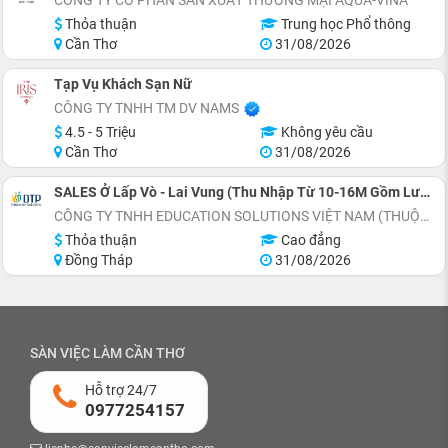
Thỏa thuận
Trung học Phổ thông
Cần Thơ
31/08/2026
Tạp Vụ Khách Sạn Nữ
CÔNG TY TNHH TM DV NAMS
4.5 - 5 Triệu
Không yêu cầu
Cần Thơ
31/08/2026
SALES Ở Lấp Vò - Lai Vung (Thu Nhập Từ 10-16M Gồm Lương Cứng 8M+Phụ Cấp+Doanh Số)
CÔNG TY TNHH EDUCATION SOLUTIONS VIỆT NAM (THUỘC TẬP ĐOÀN ĐẠI TRƯỜNG PHÁT)
Thỏa thuận
Cao đẳng
Đồng Tháp
31/08/2026
SÀN VIỆC LÀM CẦN THƠ
Hỗ trợ 24/7
0977254157