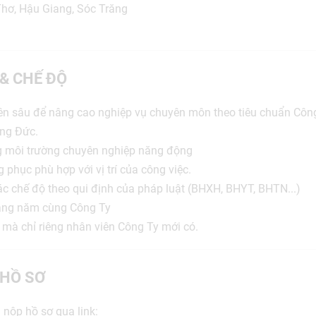
Thơ, Hậu Giang, Sóc Trăng
 & CHẾ ĐỘ
ên sâu để nâng cao nghiệp vụ chuyên môn theo tiêu chuẩn Côn
ng Đức.
ng môi trường chuyên nghiệp năng động
 phục phù hợp với vị trí của công việc.
c chế độ theo qui định của pháp luật (BHXH, BHYT, BHTN...)
hàng năm cùng Công Ty
 mà chỉ riêng nhân viên Công Ty mới có.
HỒ SƠ
 nộp hồ sơ qua link: