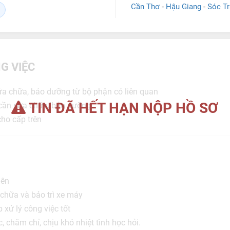
Cần Thơ
-
Hậu Giang
-
Sóc T
G VIỆC
ửa chữa, bảo dưỡng từ bộ phận có liên quan
TIN ĐÃ HẾT HẠN NỘP HỒ SƠ
ng cần sửa chữa/bảo dưỡng
cho cấp trên
lên
 chữa và bảo trì xe máy
p xử lý công việc tốt
c, chăm chỉ, chịu khó nhiệt tình học hỏi.