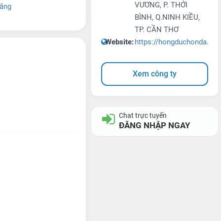
VƯƠNG, P. THỚI
răng
BÌNH, Q.NINH KIỀU,
TP. CẦN THƠ
Website:
https://hongduchonda.co
Xem công ty
Chat trực tuyến
ĐĂNG NHẬP NGAY