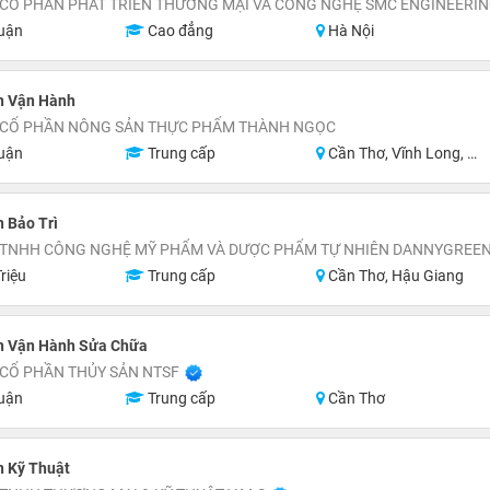
 CÔ PHẦN PHÁT TRIỂN THƯƠNG MẠI VÀ CÔNG NGHỆ SMC ENGINEERI
uận
Cao đẳng
Hà Nội
n Vận Hành
 CỔ PHẦN NÔNG SẢN THỰC PHẨM THÀNH NGỌC
uận
Trung cấp
Cần Thơ, Vĩnh Long, Đồng Tháp, Miền Nam
 Bảo Trì
 TNHH CÔNG NGHỆ MỸ PHẨM VÀ DƯỢC PHẨM TỰ NHIÊN DANNYGREE
riệu
Trung cấp
Cần Thơ, Hậu Giang
n Vận Hành Sửa Chữa
 CỔ PHẦN THỦY SẢN NTSF
uận
Trung cấp
Cần Thơ
n Kỹ Thuật