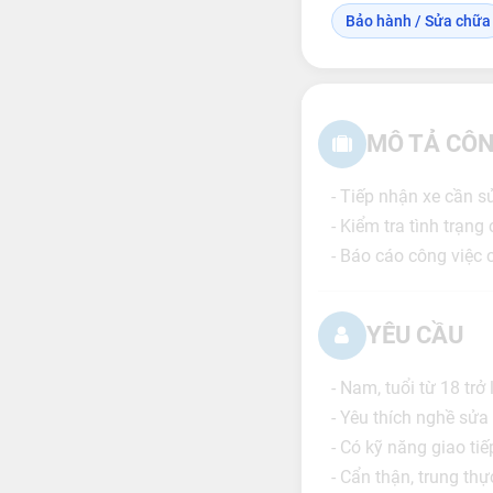
Bảo hành / Sửa chữa
MÔ TẢ CÔN
- Tiếp nhận xe cần s
- Kiểm tra tình trạ
- Báo cáo công việc 
YÊU CẦU
- Nam, tuổi từ 18 trở 
- Yêu thích nghề sửa
- Có kỹ năng giao tiế
- Cẩn thận, trung thự