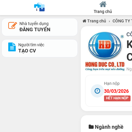
Trang chủ
Trang chủ
›
CÔNG TY
Nhà tuyển dụng
ĐĂNG TUYỂN
C
K
Người tìm việc
TẠO CV
C
Ng
Hạn nộp
30/03/2026
HẾT HẠN NỘP
Ngành nghề