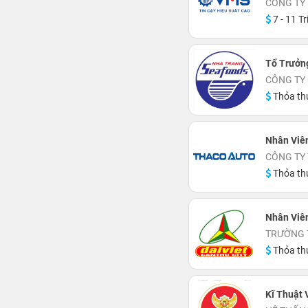
CÔNG TY 
7 - 11 Tr
Tổ Trưởng
CÔNG TY
Thỏa th
Nhân Viên
CÔNG TY
Thỏa th
Nhân Viên
TRƯỜNG 
Thỏa th
Kĩ Thuật