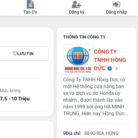
Tạo CV
Đăng ký
Đăng nhập
THÔNG TIN CÔNG TY
CÔNG TY
LƯU TIN
TNHH HỒNG
ĐỨC
Công Ty TNHH Hồng Đức có
một Hệ thống cửa hàng bán
Mức lương
xe và dịch vụ do Honda ủy
7.5 - 10 Triệu
nhiệm , được thành lập vào
năm 1999 bởi ông HẠ MINH
TRUNG. Hiện nay, Hồng Đức...
Địa chỉ:
88-90-90A HÙNG