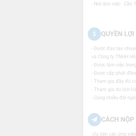
- Nơi làm việc: Cần 
QUYỀN LỢI
- Được đào tạo chuy
và Công ty TNHH Hồ
- Được làm việc tro
- Được cấp phát đồng
- Tham gia đầy đủ cá
- Tham gia du lịch 
- Cùng nhiều đãi ngộ
CÁCH NỘP 
-Ưu tiên các ứng viên