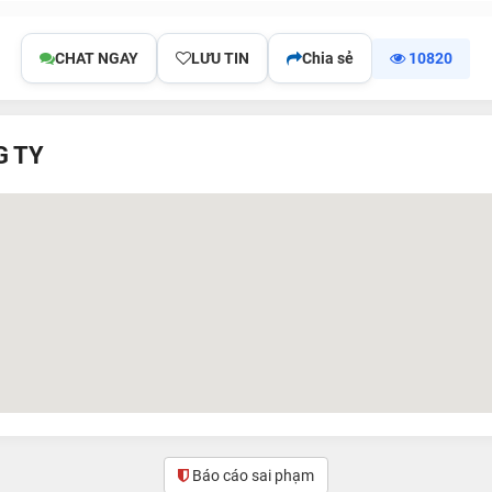
CHAT NGAY
LƯU TIN
Chia sẻ
10820
G TY
Báo cáo sai phạm
(0)