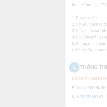
https://forms.gle/
1. Đơn xin việc
2. Sơ yếu lý lịch có
3. Giấy khám sức khỏe
4. Hộ khẩu (bản sao
5. Chứng minh nhân 
6. Bằng cấp, chứng c
THÔNG TIN
CÔNG TY TNHH 
88-90-90A HÙNG V
02923769741