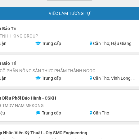
VIỆC LÀM TƯƠNG TỰ
 Bảo Trì
 TNHH KING GROUP
uận
Trung cấp
Cần Thơ, Hậu Giang
 Bảo Trì
 CỔ PHẦN NÔNG SẢN THỰC PHẨM THÀNH NGỌC
uận
Trung cấp
Cần Thơ, Vĩnh Long, Đồng Tháp, Miền Nam
n Điều Phối Bảo Hành - CSKH
H TMDV NAM MEKONG
iệu
Trung cấp
Cần Thơ
 Nhân Viên Kỹ Thuật - Cty SMC Engineering