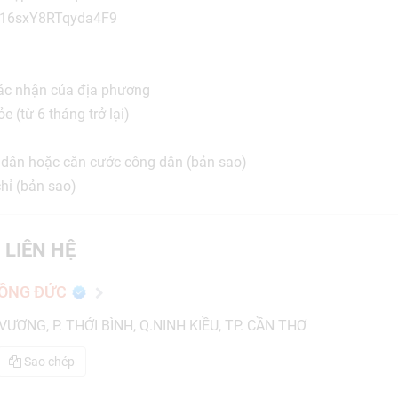
TY16sxY8RTqyda4F9
 xác nhận của địa phương
 (từ 6 tháng trở lại)
)
dân hoặc căn cước công dân (bản sao)
hỉ (bản sao)
 LIÊN HỆ
HỒNG ĐỨC
ƯƠNG, P. THỚI BÌNH, Q.NINH KIỀU, TP. CẦN THƠ
Sao chép