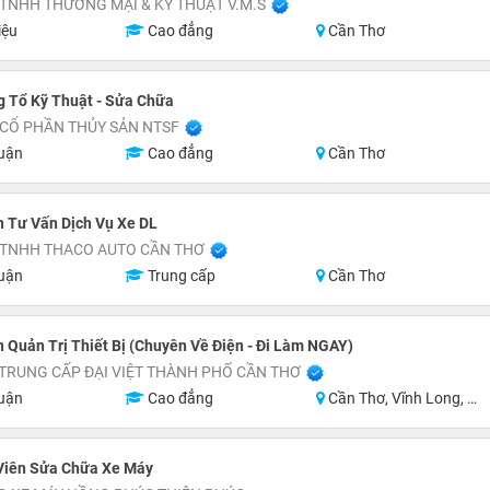
TNHH THƯƠNG MẠI & KỸ THUẬT V.M.S
iệu
Cao đẳng
Cần Thơ
 Tổ Kỹ Thuật - Sửa Chữa
 CỔ PHẦN THỦY SẢN NTSF
uận
Cao đẳng
Cần Thơ
 Tư Vấn Dịch Vụ Xe DL
 TNHH THACO AUTO CẦN THƠ
uận
Trung cấp
Cần Thơ
 Quản Trị Thiết Bị (Chuyên Về Điện - Đi Làm NGAY)
TRUNG CẤP ĐẠI VIỆT THÀNH PHỐ CẦN THƠ
uận
Cao đẳng
Cần Thơ, Vĩnh Long, Hậu Giang
 Viên Sửa Chữa Xe Máy