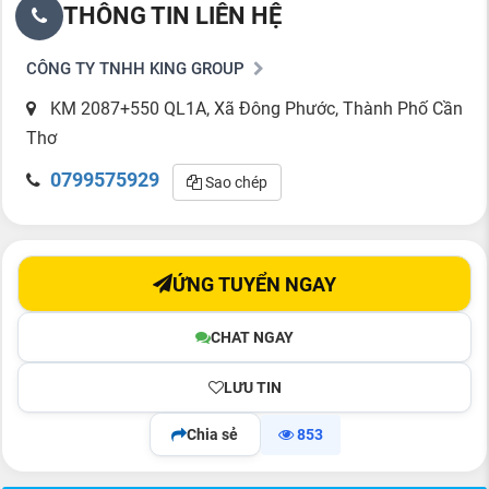
THÔNG TIN LIÊN HỆ
CÔNG TY TNHH KING GROUP
KM 2087+550 QL1A, Xã Đông Phước, Thành Phố Cần
Thơ
0799575929
Sao chép
ỨNG TUYỂN NGAY
CHAT NGAY
LƯU TIN
Chia sẻ
853