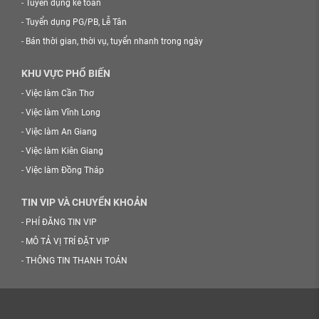
-
Tuyển dụng kế toán
-
Tuyển dụng PG/PB, Lễ Tân
-
Bán thời gian, thời vụ, tuyển nhanh trong ngày
KHU VỰC PHỔ BIẾN
-
Việc làm Cần Thơ
-
Việc làm Vĩnh Long
-
Việc làm An Giang
-
Việc làm Kiên Giang
-
Việc làm Đồng Tháp
TIN VIP VÀ CHUYỂN KHOẢN
-
PHÍ ĐĂNG TIN VIP
-
MÔ TẢ VỊ TRÍ ĐẶT VIP
-
THÔNG TIN THANH TOÁN