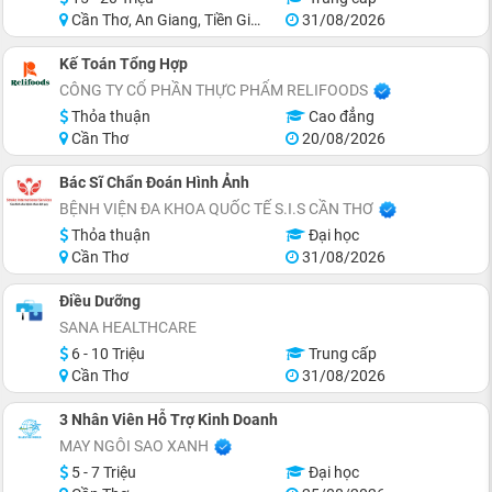
Cần Thơ, An Giang, Tiền Giang, Sóc Trăng, Trà Vinh, Long An
31/08/2026
Kế Toán Tổng Hợp
CÔNG TY CỔ PHẦN THỰC PHẨM RELIFOODS
Thỏa thuận
Cao đẳng
Cần Thơ
20/08/2026
Bác Sĩ Chẩn Đoán Hình Ảnh
BỆNH VIỆN ĐA KHOA QUỐC TẾ S.I.S CẦN THƠ
Thỏa thuận
Đại học
Cần Thơ
31/08/2026
Điều Dưỡng
SANA HEALTHCARE
6 - 10 Triệu
Trung cấp
Cần Thơ
31/08/2026
3 Nhân Viên Hỗ Trợ Kinh Doanh
MAY NGÔI SAO XANH
5 - 7 Triệu
Đại học