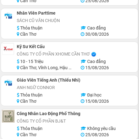
Cần Thơ
25/08/2026
Nhân Viên Parttime
SÁCH CŨ VĂN CHUỘN
Thỏa thuận
Cao đẳng
Cần Thơ
30/08/2026
Kỹ Sư Kết Cấu
CÔNG TY CỔ PHẦN XHOME CẦN THƠ
10 - 15 Triệu
Cao đẳng
Cần Thơ, Vĩnh Long, Hậu Giang, Sóc Trăng
15/08/2026
Giáo Viên Tiếng Anh (Thiếu Nhi)
ANH NGỮ CONNOR
Thỏa thuận
Đại học
Cần Thơ
15/08/2026
Công Nhân Lao Động Phổ Thông
CÔNG TY CỔ PHẦN BJ&T
Thỏa thuận
Không yêu cầu
Cần Thơ
25/08/2026