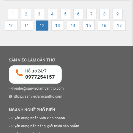
1
2
3
4
5
6
7
8
9
10
11
12
13
14
15
16
17
SÀN VIỆC LÀM CẦN THƠ
Hỗ trợ 24/7
0977254157
lienhe@sanvieclamcantho.com
https://sanvieclamcantho.com
NGÀNH NGHỀ PHỔ BIẾN
-
Tuyển dụng nhân viên kinh doanh
-
Tuyển dụng bán hàng, giới thiệu sản phẩm