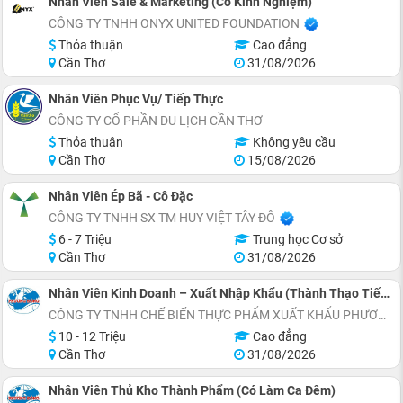
Nhân Viên Sale & Marketing (Có Kinh Nghiệm)
CÔNG TY TNHH ONYX UNITED FOUNDATION
Thỏa thuận
Cao đẳng
Cần Thơ
31/08/2026
Nhân Viên Phục Vụ/ Tiếp Thực
CÔNG TY CỔ PHẦN DU LỊCH CẦN THƠ
Thỏa thuận
Không yêu cầu
Cần Thơ
15/08/2026
Nhân Viên Ép Bã - Cô Đặc
CÔNG TY TNHH SX TM HUY VIỆT TÂY ĐÔ
6 - 7 Triệu
Trung học Cơ sở
Cần Thơ
31/08/2026
Nhân Viên Kinh Doanh – Xuất Nhập Khẩu (Thành Thạo Tiếng Trung)
CÔNG TY TNHH CHẾ BIẾN THỰC PHẨM XUẤT KHẨU PHƯƠNG ĐÔNG
10 - 12 Triệu
Cao đẳng
Cần Thơ
31/08/2026
Nhân Viên Thủ Kho Thành Phẩm (Có Làm Ca Đêm)