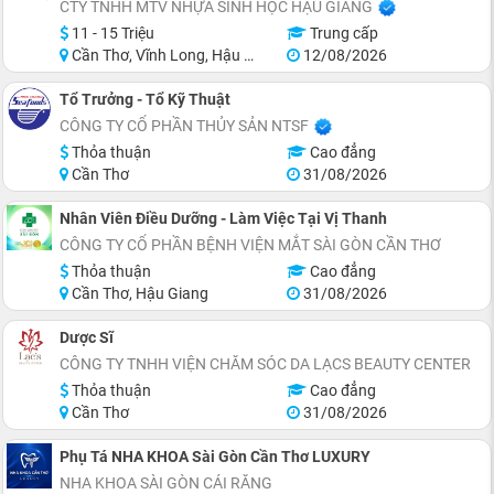
CTY TNHH MTV NHỰA SINH HỌC HẬU GIANG
11 - 15 Triệu
Trung cấp
Cần Thơ, Vĩnh Long, Hậu Giang, Sóc Trăng
12/08/2026
Tổ Trưởng - Tổ Kỹ Thuật
CÔNG TY CỔ PHẦN THỦY SẢN NTSF
Thỏa thuận
Cao đẳng
Cần Thơ
31/08/2026
Nhân Viên Điều Dưỡng - Làm Việc Tại Vị Thanh
CÔNG TY CỔ PHẦN BỆNH VIỆN MẮT SÀI GÒN CẦN THƠ
Thỏa thuận
Cao đẳng
Cần Thơ, Hậu Giang
31/08/2026
Dược Sĩ
CÔNG TY TNHH VIỆN CHĂM SÓC DA LẠCS BEAUTY CENTER
Thỏa thuận
Cao đẳng
Cần Thơ
31/08/2026
Phụ Tá NHA KHOA Sài Gòn Cần Thơ LUXURY
NHA KHOA SÀI GÒN CÁI RĂNG