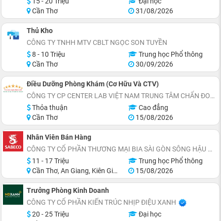
15 - 20 Triệu
Đại học
Cần Thơ
31/08/2026
Thủ Kho
CÔNG TY TNHH MTV CBLT NGỌC SON TUYỀN
8 - 10 Triệu
Trung học Phổ thông
Cần Thơ
30/09/2026
Điều Dưỡng Phòng Khám (Cơ Hữu Và CTV)
CÔNG TY CP CENTER LAB VIỆT NAM TRUNG TÂM CHẨN ĐOÁN Y KHOA
Thỏa thuận
Cao đẳng
Cần Thơ
15/08/2026
Nhân Viên Bán Hàng
CÔNG TY CỔ PHẦN THƯƠNG MẠI BIA SÀI GÒN SÔNG HẬU
11 - 17 Triệu
Trung học Phổ thông
Cần Thơ, An Giang, Kiên Giang, Sóc Trăng, Bạc Liêu, Cà Mau
15/08/2026
Trưởng Phòng Kinh Doanh
CÔNG TY CỔ PHẦN KIẾN TRÚC NHỊP ĐIỆU XANH
20 - 25 Triệu
Đại học