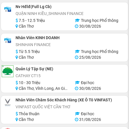
Nv Hđlđ(Full Lg Cb)
QUẬN NINH KIỀU_SHINHAN FINANCE
7.5 - 12.5 Triệu
Trung học Phổ thông
Cần Thơ
30/08/2026
Nhân Viên KINH DOANH
SHINHAN FINANCE
Từ 5.5 Triệu
Trung học Phổ thông
Cần Thơ
25/08/2026
Quản Lý Tập Sự (NE)
CATHAY CT15
10 - 30 Triệu
Đại học
Cần Thơ, Vĩnh Long, An Giang, Hậu Giang, Hồ Chí Minh
30/08/2026
Nhân Viên Chăm Sóc Khách Hàng (XE Ô Tô VINFAST)
VINFAST QUỐC VIỆT CẦN THƠ
Thỏa thuận
Đại học
Cần Thơ
31/08/2026