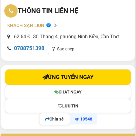
THÔNG TIN LIÊN HỆ
KHÁCH SẠN LION
62-64 Đ. 30 Tháng 4, phường Ninh Kiều, Cần Thơ
0788751398
Sao chép
ỨNG TUYỂN NGAY
CHAT NGAY
LƯU TIN
Chia sẻ
19548