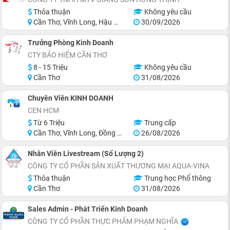
Thỏa thuận
Không yêu cầu
Cần Thơ, Vĩnh Long, Hậu Giang, Sóc Trăng
30/09/2026
Trưởng Phòng Kinh Doanh
CTY BẢO HIỂM CẦN THƠ
8 - 15 Triệu
Không yêu cầu
Cần Thơ
31/08/2026
Chuyên Viên KINH DOANH
CEN HCM
Từ 6 Triệu
Trung cấp
Cần Thơ, Vĩnh Long, Đồng Tháp, Hậu Giang, Sóc Trăng, Trà Vinh
26/08/2026
Nhân Viên Livestream (Số Lượng 2)
CÔNG TY CỔ PHẦN SẢN XUẤT THƯƠNG MẠI AQUA-VINA
Thỏa thuận
Trung học Phổ thông
Cần Thơ
31/08/2026
Sales Admin - Phát Triển Kinh Doanh
CÔNG TY CỔ PHẦN THỰC PHẨM PHẠM NGHĨA