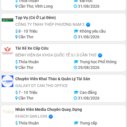
Thỏa thuận
Đại học
Cần Thơ, Vĩnh Long
31/08/2026
Tạp Vụ (Có Ở Lại Đêm)
CÔNG TY TNHH THÉP PHƯƠNG NAM 3
8 - 10 Triệu
Không yêu cầu
Cần Thơ
31/08/2026
Tài Xế Xe Cấp Cứu
BỆNH VIỆN ĐA KHOA QUỐC TẾ S.I.S CẦN THƠ
Thỏa thuận
Trung học Phổ thông
Cần Thơ
29/08/2026
Chuyên Viên Khai Thác & Quản Lý Tài Sản
GALAXY DT CAN THO OFFICE
7 - 10 Triệu
Cao đẳng
Cần Thơ
31/08/2026
Nhân Viên Media Chuyên Quay, Dựng
KHÁCH SẠN LION
Thỏa thuận
Trung cấp