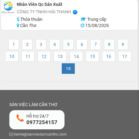
Nhân Viên Qc Sản Xuất
CÔNG TY TNHH HẢI THANH
Thỏa thuận
Trung cấp
Cần Thơ
15/08/2026
1
2
3
4
5
6
7
8
9
10
11
12
13
14
15
16
17
18
SÀN VIỆC LÀM CẦN THƠ
Hỗ trợ 24/7
0977254157
lienhe@sanvieclamcantho.com