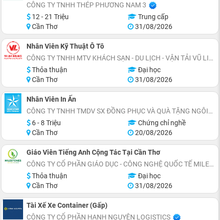
CÔNG TY TNHH THÉP PHƯƠNG NAM 3
12 - 21 Triệu
Trung cấp
Cần Thơ
31/08/2026
Nhân Viên Kỹ Thuật Ô Tô
CÔNG TY TNHH MTV KHÁCH SẠN - DU LỊCH - VẬN TẢI VŨ LINH
Thỏa thuận
Đại học
Cần Thơ
31/08/2026
Nhân Viên In Ấn
CÔNG TY TNHH TMDV SX ĐỒNG PHỤC VÀ QUÀ TẶNG NGÔI SAO XANH
6 - 8 Triệu
Chứng chỉ nghề
Cần Thơ
20/08/2026
Giáo Viên Tiếng Anh Cộng Tác Tại Cần Thơ
CÔNG TY CỔ PHẦN GIÁO DỤC - CÔNG NGHỆ QUỐC TẾ MILESTONES
Thỏa thuận
Đại học
Cần Thơ
31/08/2026
Tài Xế Xe Container (Gấp)
CÔNG TY CỔ PHẦN HẠNH NGUYÊN LOGISTICS