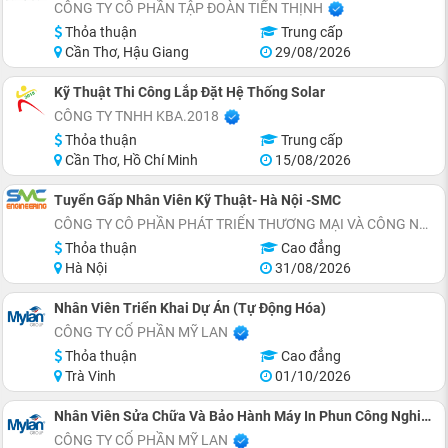
CÔNG TY CỔ PHẦN TẬP ĐOÀN TIẾN THỊNH
Thỏa thuận
Trung cấp
Cần Thơ, Hậu Giang
29/08/2026
Kỹ Thuật Thi Công Lắp Đặt Hệ Thống Solar
CÔNG TY TNHH KBA.2018
Thỏa thuận
Trung cấp
Cần Thơ, Hồ Chí Minh
15/08/2026
Tuyển Gấp Nhân Viên Kỹ Thuật- Hà Nội -SMC
CÔNG TY CÔ PHẦN PHÁT TRIỂN THƯƠNG MẠI VÀ CÔNG NGHỆ SMC ENGINEERING
Thỏa thuận
Cao đẳng
Hà Nội
31/08/2026
Nhân Viên Triển Khai Dự Án (Tự Động Hóa)
CÔNG TY CỔ PHẦN MỸ LAN
Thỏa thuận
Cao đẳng
Trà Vinh
01/10/2026
Nhân Viên Sửa Chữa Và Bảo Hành Máy In Phun Công Nghiệp
CÔNG TY CỔ PHẦN MỸ LAN