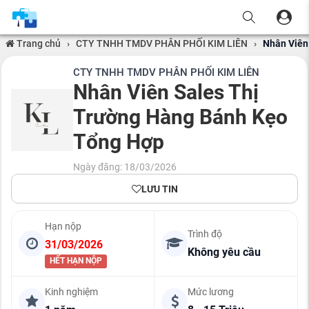
Trang chủ
›
CTY TNHH TMDV PHÂN PHỐI KIM LIÊN
›
Nhân Viên
CTY TNHH TMDV PHÂN PHỐI KIM LIÊN
Nhân Viên Sales Thị
Trường Hàng Bánh Kẹo
Tổng Hợp
Ngày đăng: 18/03/2026
LƯU TIN
Hạn nộp
Trình độ
31/03/2026
Không yêu cầu
HẾT HẠN NỘP
Kinh nghiệm
Mức lương