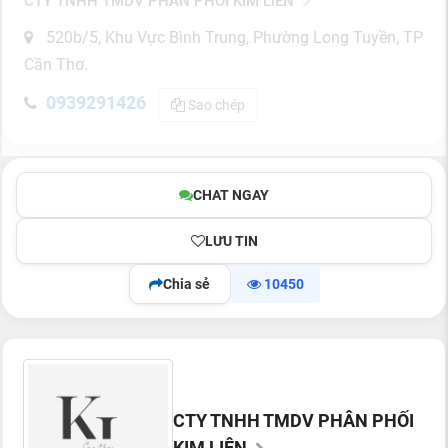
CTY TNHH TMDV PHÂN PHỐI KIM LIÊN
520b/5, Khu Vực Bình Trung, Phường Long Tuyền, TP
Cần Thơ.
0939291426
Sao chép
CHAT NGAY
LƯU TIN
Chia sẻ
10450
CTY TNHH TMDV PHÂN PHỐI
KIM LIÊN