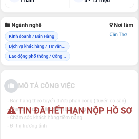
1 năm
8 - 15 Triệu
Ngành nghề
Nơi làm
Cần Thơ
Kinh doanh / Bán Hàng
Dịch vụ khác hàng / Tư vấn...
Lao động phổ thông / Công...
MÔ TẢ CÔNG VIỆC
- Bán hàng theo tuyến được phân công ( tuyến có sẵn)
TIN ĐÃ HẾT HẠN NỘP HỒ SƠ
- Khai thác mở thêm điểm bán hàng mới
- Chăm sóc khách hàng tiềm năng
- Đi thị trường tỉnh