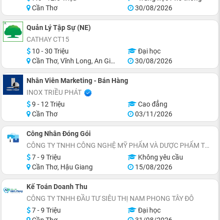
Cần Thơ
30/08/2026
Quản Lý Tập Sự (NE)
CATHAY CT15
10 - 30 Triệu
Đại học
Cần Thơ, Vĩnh Long, An Giang, Hậu Giang, Hồ Chí Minh
30/08/2026
Nhân Viên Marketing - Bán Hàng
INOX TRIỀU PHÁT
9 - 12 Triệu
Cao đẳng
Cần Thơ
03/11/2026
Công Nhân Đóng Gói
CÔNG TY TNHH CÔNG NGHỆ MỸ PHẨM VÀ DƯỢC PHẨM TỰ NHIÊN DANNYGREEN
7 - 9 Triệu
Không yêu cầu
Cần Thơ, Hậu Giang
15/08/2026
Kế Toán Doanh Thu
CÔNG TY TNHH ĐẦU TƯ SIÊU THỊ NAM PHONG TÂY ĐÔ
7 - 9 Triệu
Đại học