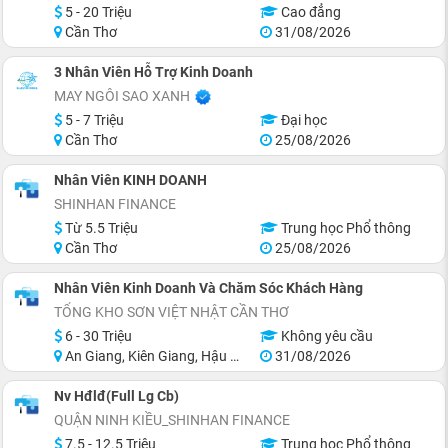
5 - 20 Triệu
Cao đẳng
Cần Thơ
31/08/2026
3 Nhân Viên Hỗ Trợ Kinh Doanh
MAY NGÔI SAO XANH
5 - 7 Triệu
Đại học
Cần Thơ
25/08/2026
Nhân Viên KINH DOANH
SHINHAN FINANCE
Từ 5.5 Triệu
Trung học Phổ thông
Cần Thơ
25/08/2026
Nhân Viên Kinh Doanh Và Chăm Sóc Khách Hàng
TỔNG KHO SƠN VIỆT NHẬT CẦN THƠ
6 - 30 Triệu
Không yêu cầu
An Giang, Kiên Giang, Hậu Giang, Sóc Trăng, Bạc Liêu, Cà Mau
31/08/2026
Nv Hđlđ(Full Lg Cb)
QUẬN NINH KIỀU_SHINHAN FINANCE
7.5 - 12.5 Triệu
Trung học Phổ thông