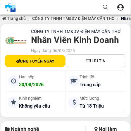
Trang chủ
›
CÔNG TY TNHH TM&DV ĐIỆN MÁY CẦN THƠ
›
Nhân
CÔNG TY TNHH TM&DV ĐIỆN MÁY CẦN THƠ
Nhân Viên Kinh Doanh
Ngày đăng: 06/08/2026
LƯU TIN
ỨNG TUYỂN NGAY
Hạn nộp
Trình độ
30/08/2026
Trung cấp
Kinh nghiệm
Mức lương
Không yêu cầu
Từ 18 Triệu
Ngành nghề
Nơi làm