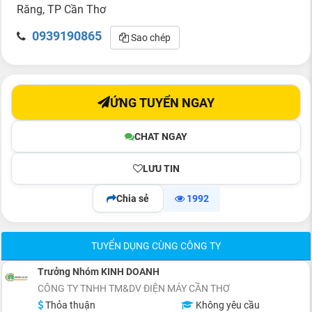
Răng, TP Cần Thơ
0939190865
Sao chép
ỨNG TUYỂN NGAY
CHAT NGAY
LƯU TIN
Chia sẻ
1992
TUYỂN DỤNG CÙNG CÔNG TY
Trưởng Nhóm KINH DOANH
CÔNG TY TNHH TM&DV ĐIỆN MÁY CẦN THƠ
Thỏa thuận
Không yêu cầu