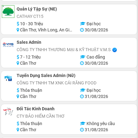
Quản Lý Tập Sự (NE)
CATHAY CT15
10 - 30 Triệu
Đại học
Cần Thơ, Vĩnh Long, An Giang, Hậu Giang, Hồ Chí Minh
30/08/2026
Sales Admin
CÔNG TY TNHH THƯƠNG MẠI & KỸ THUẬT V.M.S
7 - 12 Triệu
Cao đẳng
Cần Thơ
30/08/2026
Tuyển Dụng Sales Admin (Nữ)
CÔNG TY TNHH TM XNK CÁI RĂNG FOOD
Thỏa thuận
Đại học
Cần Thơ
31/08/2026
Đối Tác Kinh Doanh
CTY BẢO HIỂM CẦN THƠ
Thỏa thuận
Không yêu cầu
Cần Thơ
31/08/2026