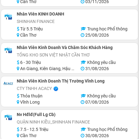
Cần Thơ
03/11/2026
Nhân Viên KINH DOANH
SHINHAN FINANCE
Từ 5.5 Triệu
Trung học Phổ thông
Cần Thơ
25/08/2026
Nhân Viên Kinh Doanh Và Chăm Sóc Khách Hàng
TỔNG KHO SƠN VIỆT NHẬT CẦN THƠ
6 - 30 Triệu
Không yêu cầu
An Giang, Kiên Giang, Hậu Giang, Sóc Trăng, Bạc Liêu, Cà Mau
31/08/2026
Nhân Viên Kinh Doanh Thị Trường Vĩnh Long
CTY TNHH ACACY
Thỏa thuận
Không yêu cầu
Vĩnh Long
07/08/2026
Nv Hđlđ(Full Lg Cb)
QUẬN NINH KIỀU_SHINHAN FINANCE
7.5 - 12.5 Triệu
Trung học Phổ thông
Cần Thơ
30/08/2026