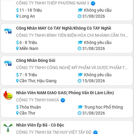
CÔNG TY TNHH THÉP PHƯƠNG NAM 3
11 - 18 Triệu
Không yêu cầu
Long An
31/08/2026
Công Nhân MAY Có TAY Nghề/Không Có TAY Nghề
CÔNG TY TNHH BÌNH TIÊN BIÊN HÒA CHI NHÁNH CẦN THƠ ( XƯỞNG MAY GIÀY BITIS CẦN THƠ)
6 - 8 Triệu
Không yêu cầu
Miền Nam
31/08/2026
Công Nhân Đóng Gói
CÔNG TY TNHH CÔNG NGHỆ MỸ PHẨM VÀ DƯỢC PHẨM TỰ NHIÊN DANNYGREEN
7 - 9 Triệu
Không yêu cầu
Cần Thơ, Hậu Giang
15/08/2026
Nhân Viên NAM GIAO GAS( Phỏng Vấn Đi Làm Liền)
CÔNG TY TNHH HAKIA
Thỏa thuận
Trung học Phổ thông
Cần Thơ
31/08/2026
Nhân Viên Ép Bã - Cô Đặc
CÔNG TY TNHH SX TM HUY VIỆT TÂY ĐÔ