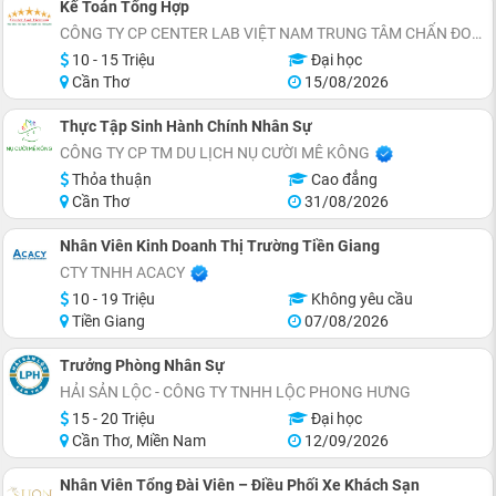
Kế Toán Tổng Hợp
CÔNG TY CP CENTER LAB VIỆT NAM TRUNG TÂM CHẨN ĐOÁN Y KHOA
10 - 15 Triệu
Đại học
Cần Thơ
15/08/2026
Thực Tập Sinh Hành Chính Nhân Sự
CÔNG TY CP TM DU LỊCH NỤ CƯỜI MÊ KÔNG
Thỏa thuận
Cao đẳng
Cần Thơ
31/08/2026
Nhân Viên Kinh Doanh Thị Trường Tiền Giang
CTY TNHH ACACY
10 - 19 Triệu
Không yêu cầu
Tiền Giang
07/08/2026
Trưởng Phòng Nhân Sự
HẢI SẢN LỘC - CÔNG TY TNHH LỘC PHONG HƯNG
15 - 20 Triệu
Đại học
Cần Thơ, Miền Nam
12/09/2026
Nhân Viên Tổng Đài Viên – Điều Phối Xe Khách Sạn