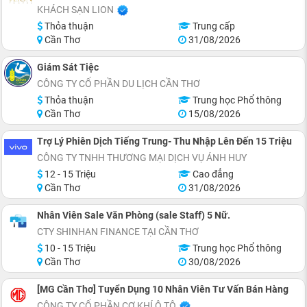
KHÁCH SẠN LION
Thỏa thuận
Trung cấp
Cần Thơ
31/08/2026
Giám Sát Tiệc
CÔNG TY CỔ PHẦN DU LỊCH CẦN THƠ
Thỏa thuận
Trung học Phổ thông
Cần Thơ
15/08/2026
Trợ Lý Phiên Dịch Tiếng Trung- Thu Nhập Lên Đến 15 Triệu
CÔNG TY TNHH THƯƠNG MẠI DỊCH VỤ ÁNH HUY
12 - 15 Triệu
Cao đẳng
Cần Thơ
31/08/2026
Nhân Viên Sale Văn Phòng (sale Staff) 5 Nữ.
CTY SHINHAN FINANCE TẠI CẦN THƠ
10 - 15 Triệu
Trung học Phổ thông
Cần Thơ
30/08/2026
[MG Cần Thơ] Tuyển Dụng 10 Nhân Viên Tư Vấn Bán Hàng
CÔNG TY CỔ PHẦN CƠ KHÍ Ô TÔ