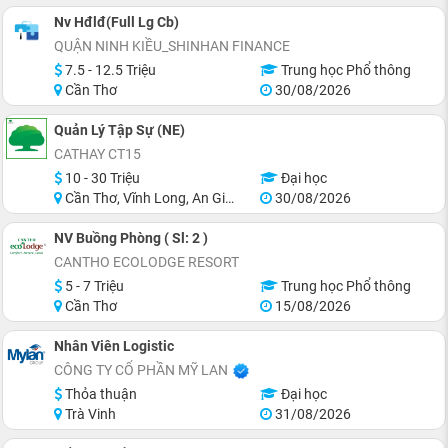
Nv Hđlđ(Full Lg Cb)
QUẬN NINH KIỀU_SHINHAN FINANCE
7.5 - 12.5 Triệu
Trung học Phổ thông
Cần Thơ
30/08/2026
Quản Lý Tập Sự (NE)
CATHAY CT15
10 - 30 Triệu
Đại học
Cần Thơ, Vĩnh Long, An Giang, Hậu Giang, Hồ Chí Minh
30/08/2026
NV Buồng Phòng ( Sl: 2 )
CANTHO ECOLODGE RESORT
5 - 7 Triệu
Trung học Phổ thông
Cần Thơ
15/08/2026
Nhân Viên Logistic
CÔNG TY CỔ PHẦN MỸ LAN
Thỏa thuận
Đại học
Trà Vinh
31/08/2026