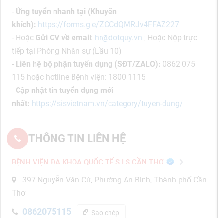
-
Ứng tuyển nhanh tại (Khuyến
khích):
https://forms.gle/ZCCdQMRJv4FFAZ227
- Hoặc
Gửi CV về email
:
hr@dotquy.vn
; Hoặc Nộp trực
tiếp tại Phòng Nhân sự (Lầu 10)
-
Liên hệ bộ phận tuyển dụng (SĐT/ZALO):
0862 075
115 hoặc hotline Bệnh viện: 1800 1115
-
Cập nhật tin tuyển dụng mới
nhất:
https://sisvietnam.vn/category/tuyen-dung/
THÔNG TIN LIÊN HỆ
BỆNH VIỆN ĐA KHOA QUỐC TẾ S.I.S CẦN THƠ
397 Nguyễn Văn Cừ, Phường An Bình, Thành phố Cần
Thơ
0862075115
Sao chép