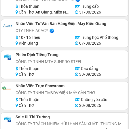
Thỏa thuận
Trung cấp
Cần Thơ, An Giang, Miền Nam
31/08/2026
Nhân Viên Tư Vấn Bán Hàng Điện Máy Kiên Giang
CTY TNHH ACACY
10 - 16 Triệu
Trung học Phổ thông
Kiên Giang
07/08/2026
Phiên Dịch Tiếng Trung
CÔNG TY TNHH MTV SUNPRO STEEL
Thỏa thuận
Cao đẳng
Cần Thơ
30/09/2026
Nhân Viên Trực Showroom
CÔNG TY TNHH TM&DV ĐIỆN MÁY CẦN THƠ
Thỏa thuận
Không yêu cầu
Cần Thơ
20/08/2026
Sale Đi Thị Trường
CÔNG TY TRÁCH NHIỆM HỮU HẠN SẢN XUẤT - THƯƠNG MẠI SUGI