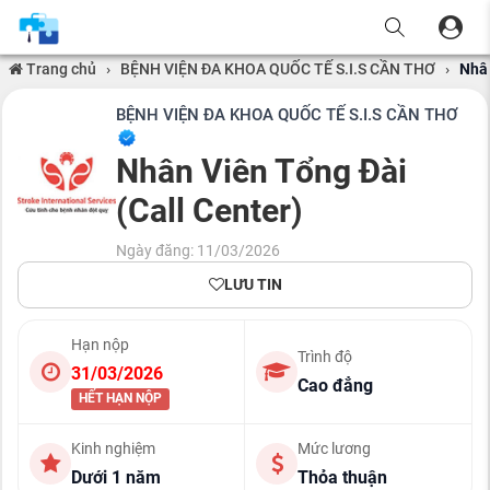
Trang chủ
›
BỆNH VIỆN ĐA KHOA QUỐC TẾ S.I.S CẦN THƠ
›
Nhân
BỆNH VIỆN ĐA KHOA QUỐC TẾ S.I.S CẦN THƠ
Nhân Viên Tổng Đài
(Call Center)
Ngày đăng: 11/03/2026
LƯU TIN
Hạn nộp
Trình độ
31/03/2026
Cao đẳng
HẾT HẠN NỘP
Kinh nghiệm
Mức lương
Dưới 1 năm
Thỏa thuận