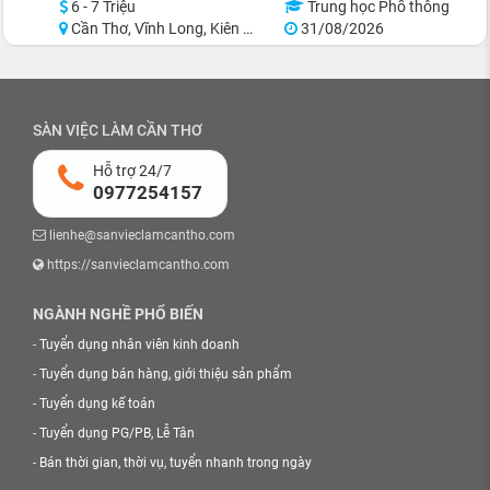
6 - 7 Triệu
Trung học Phổ thông
Cần Thơ, Vĩnh Long, Kiên Giang, Cà Mau, Bến Tre, Trà Vinh
31/08/2026
SÀN VIỆC LÀM CẦN THƠ
Hỗ trợ 24/7
0977254157
lienhe@sanvieclamcantho.com
https://sanvieclamcantho.com
NGÀNH NGHỀ PHỔ BIẾN
-
Tuyển dụng nhân viên kinh doanh
-
Tuyển dụng bán hàng, giới thiệu sản phẩm
-
Tuyển dụng kế toán
-
Tuyển dụng PG/PB, Lễ Tân
-
Bán thời gian, thời vụ, tuyển nhanh trong ngày