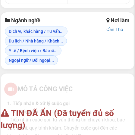
Ngành nghề
Nơi làm
Cần Thơ
Dịch vụ khác hàng / Tư vấn...
Du lịch / Nhà hàng / Khách...
Y tế / Bệnh viện / Bác sĩ...
Ngoại ngữ / Đối ngoại...
MÔ TẢ CÔNG VIỆC
1. Tiếp nhận & xử lý cuộc gọi
TIN ĐÃ ẨN (Đã tuyển đủ số
- Trực tổng đài theo ca được phân công.
- Tiếp nhận cuộc gọi: tư vấn thông tin chuyên khoa, bác
lượng)
sĩ, chi phí, quy trình khám. Chuyển cuộc gọi đến các