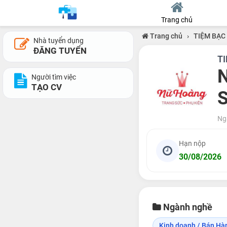
Trang chủ
Trang chủ
›
TIỆM BẠC
Nhà tuyển dụng
ĐĂNG TUYỂN
T
N
Người tìm việc
TẠO CV
S
Ng
Hạn nộp
30/08/2026
Ngành nghề
Kinh doanh / Bán Hà