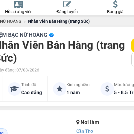
Hồ sơ ứng viên
Đăng tuyển
Bảng giá
 NỮ HOÀNG
›
Nhân Viên Bán Hàng (trang Sức)
IỆM BẠC NỮ HOÀNG
hân Viên Bán Hàng (trang
ức)
ày đăng: 07/08/2026
Trình độ
Kinh nghiệm
Mức lương
Cao đẳng
1 năm
5 - 8.5 Tr
Nơi làm
Cần Thơ
ng