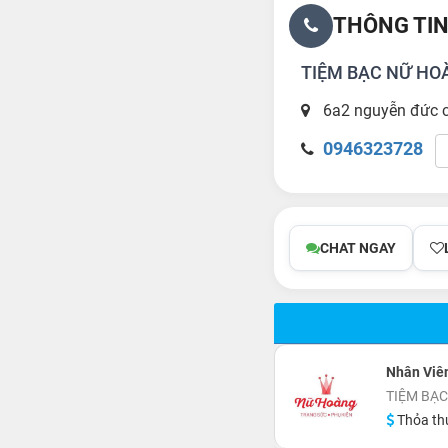
THÔNG TIN
TIỆM BẠC NỮ HO
6a2 nguyễn đức 
0946323728
CHAT NGAY
Nhân Viê
TIỆM BẠ
Thỏa th