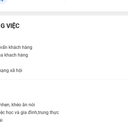
G VIỆC
tư vấn khách hàng
ủa khach hàng
mạng xã hội
nhẹn, khéo ăn nói
ệc học và gia đình,trung thực
ài