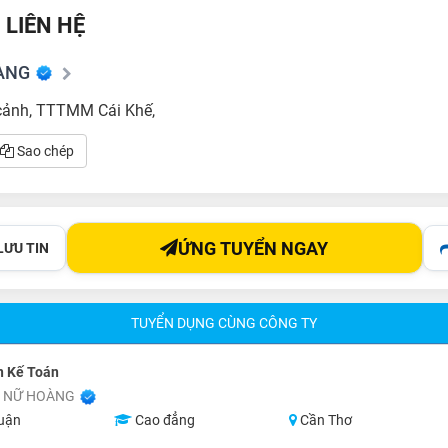
 LIÊN HỆ
ÀNG
cảnh, TTTMM Cái Khế,
Sao chép
ỨNG TUYỂN NGAY
LƯU TIN
TUYỂN DỤNG CÙNG CÔNG TY
n Kế Toán
C NỮ HOÀNG
uận
Cao đẳng
Cần Thơ