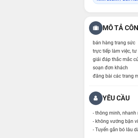
MÔ TẢ CÔN
bán hàng trang sức
trực tiếp làm việc, 
giải đáp thắc mắc c
soạn đơn khách
đăng bài các trang 
YÊU CẦU
- thông minh, nhanh 
- không vướng bận vi
- Tuyển gắn bó lâu d