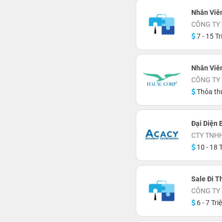
Nhân Viên
CÔNG TY
7 - 15 Tr
Nhân Viê
CÔNG TY
Thỏa th
Đại Diện 
CTY TNH
10 - 18 T
Sale Đi T
CÔNG TY 
6 - 7 Tri