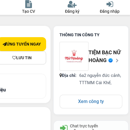
Tạo CV
Đăng ký
Đăng nhập
THÔNG TIN CÔNG TY
ỨNG TUYỂN NGAY
TIỆM BẠC NỮ
LƯU TIN
HOÀNG
Địa chỉ:
6a2 nguyễn đức cảnh,
TTTMM Cái Khế,
iệu
Xem công ty
Chat trực tuyến