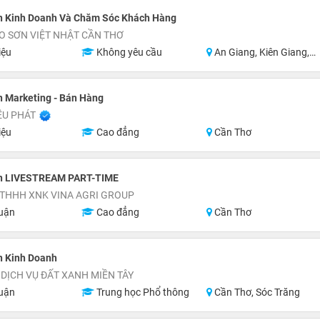
n Kinh Doanh Và Chăm Sóc Khách Hàng
O SƠN VIỆT NHẬT CẦN THƠ
iệu
Không yêu cầu
An Giang, Kiên Giang, Hậu Giang, Sóc Trăng, Bạc Liêu, Cà Mau
 Marketing - Bán Hàng
ỀU PHÁT
iệu
Cao đẳng
Cần Thơ
n LIVESTREAM PART-TIME
 THHH XNK VINA AGRI GROUP
uận
Cao đẳng
Cần Thơ
n Kinh Doanh
 DỊCH VỤ ĐẤT XANH MIỀN TÂY
uận
Trung học Phổ thông
Cần Thơ, Sóc Trăng