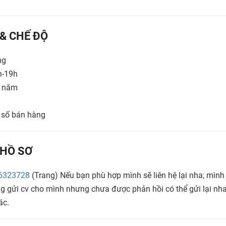
 & CHẾ ĐỘ
ng
h-19h
g năm
 số bán hàng
HỒ SƠ
6323728
(Trang) Nếu bạn phù hợp mình sẽ liên hệ lại nha; mình
g gửi cv cho mình nhưng chưa được phản hồi có thể gửi lại nha,
ác.