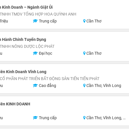
 Kinh Doanh – Ngành Giặt Ủi
 TNHH TMDV TỔNG HỢP HOA QUỲNH ANH
Triệu
Trung cấp
Cần Thơ
n Hành Chính Tuyển Dụng
 TNHH NÔNG DƯỢC LỘC PHÁT
ệu
Đại học
Cần Thơ
iên Kinh Doanh Vĩnh Long
Ổ PHẦN PHÁT TRIỂN BẤT ĐỘNG SẢN TIẾN TIẾN PHÁT
ệu
Cao đẳng
Cần Thơ, Vĩnh Long
iên KINH DOANH
ệu
Trung cấp
Cần Thơ, Vĩnh Long, Đồng Tháp, Hậu Giang, Sóc Trăng, Trà Vinh