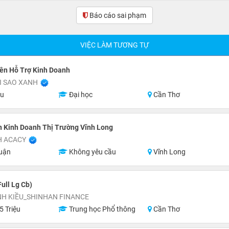
Báo cáo sai phạm
(0)
VIỆC LÀM TƯƠNG TỰ
ên Hỗ Trợ Kinh Doanh
I SAO XANH
ệu
Đại học
Cần Thơ
 Kinh Doanh Thị Trường Vĩnh Long
H ACACY
uận
Không yêu cầu
Vĩnh Long
ull Lg Cb)
NH KIỀU_SHINHAN FINANCE
5 Triệu
Trung học Phổ thông
Cần Thơ