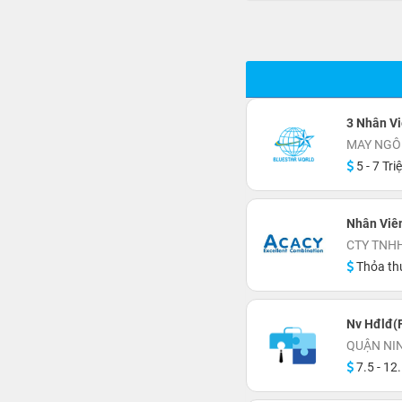
3 Nhân Vi
MAY NGÔ
5 - 7 Tri
Nhân Viên
CTY TNH
Thỏa th
Nv Hđlđ(F
QUẬN NI
7.5 - 12.