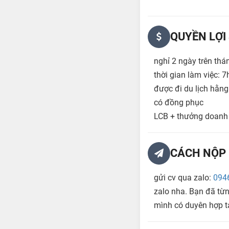
QUYỀN LỢI
nghỉ 2 ngày trên thá
thời gian làm việc: 7
được đi du lịch hằn
có đồng phục
LCB + thưởng doanh
CÁCH NỘP 
gửi cv qua zalo:
094
zalo nha. Bạn đã từn
mình có duyên hợp t