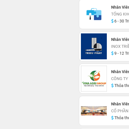
Nhân Viê
TỔNG KH
6 - 30 Tr
Nhân Viên
INOX TRI
9 - 12 Tr
Nhân Viê
CÔNG TY
Thỏa th
Nhân Viê
CỔ PHẦN
Thỏa th