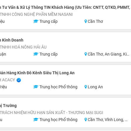
 Tư Vấn & Xử Lý Thông TIN Khách Hàng (Ưu Tiên: CNTT, QTKD, PMMT, .
 TNHH CÔNG NGHỆ PHẦN MỀM NASANI
iệu
Trung cấp
Cần Thơ
n Kinh Doanh
 TNHH HOÁ NÔNG HẢI ÂU
uận
Trung cấp
Cần Thơ, An Giang, Kiên Giang, Đồng Tháp, Tiền Giang, Bạc Liêu
Bán Hàng Kinh Đô Kênh Siêu Thị Long An
H ACACY
riệu
Trung học Phổ thông
Long An
hị Trường
TRÁCH NHIỆM HỮU HẠN SẢN XUẤT - THƯƠNG MẠI SUGI
ệu
Trung học Phổ thông
Cần Thơ, Vĩnh Long, Kiên Giang, Cà Mau, Bến Tre, Trà Vinh