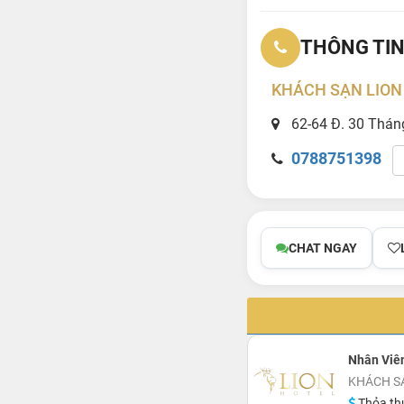
THÔNG TIN
KHÁCH SẠN LION
62-64 Đ. 30 Tháng
0788751398
CHAT NGAY
Nhân Viê
KHÁCH S
Thỏa th