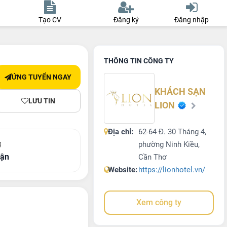
Tạo CV
Đăng ký
Đăng nhập
THÔNG TIN CÔNG TY
ỨNG TUYỂN NGAY
KHÁCH SẠN
LƯU TIN
LION
Địa chỉ:
62-64 Đ. 30 Tháng 4,
g
phường Ninh Kiều,
uận
Cần Thơ
Website:
https://lionhotel.vn/
Xem công ty