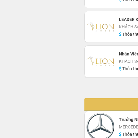
LEADER K
KHÁCH S
Thỏa th
Nhân Viê
KHÁCH S
Thỏa th
Trưởng N
MERCEDE
Thỏa th