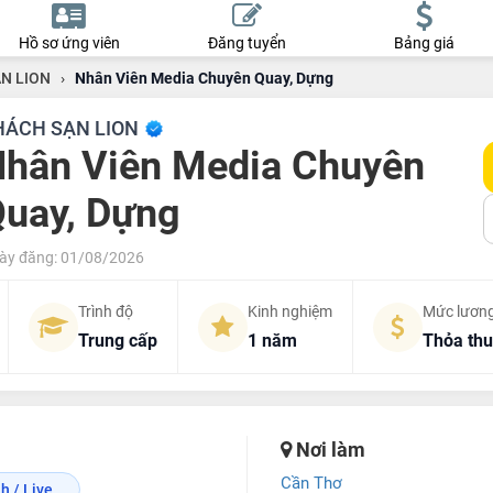
Hồ sơ ứng viên
Đăng tuyển
Bảng giá
N LION
›
Nhân Viên Media Chuyên Quay, Dựng
HÁCH SẠN LION
hân Viên Media Chuyên
uay, Dựng
ày đăng: 01/08/2026
Trình độ
Kinh nghiệm
Mức lươn
Trung cấp
1 năm
Thỏa th
Nơi làm
Cần Thơ
 / Live...