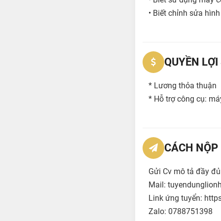
• Biết chỉnh sửa hìn
QUYỀN LỢI
* Lương thỏa thuận
* Hỗ trợ công cụ: máy
CÁCH NỘP 
Gửi Cv mô tả đầy đủ 
Mail: tuyendunglio
Link ứng tuyển: htt
Zalo: 0788751398