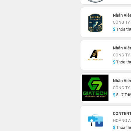
Nhân Viê
CÔNG TY
Thỏa th
Nhân Viê
CÔNG TY 
Thỏa th
Nhân Viê
CÔNG TY
5 - 7 Tri
CONTENT 
HOÀNG A
Thỏa th