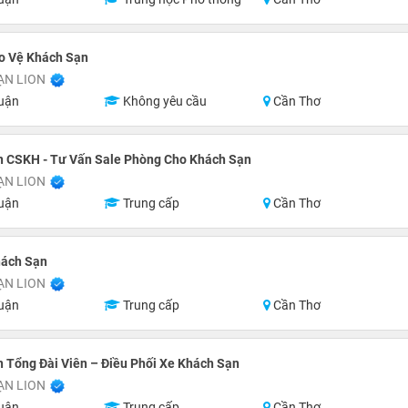
o Vệ Khách Sạn
ẠN LION
uận
Không yêu cầu
Cần Thơ
n CSKH - Tư Vấn Sale Phòng Cho Khách Sạn
ẠN LION
uận
Trung cấp
Cần Thơ
hách Sạn
ẠN LION
uận
Trung cấp
Cần Thơ
 Tổng Đài Viên – Điều Phối Xe Khách Sạn
ẠN LION
uận
Trung cấp
Cần Thơ