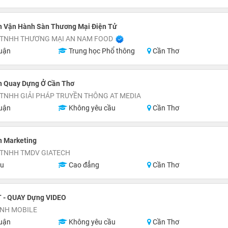
n Vận Hành Sàn Thương Mại Điện Tử
 TNHH THƯƠNG MẠI AN NAM FOOD
uận
Trung học Phổ thông
Cần Thơ
n Quay Dựng Ở Cần Thơ
TNHH GIẢI PHÁP TRUYỀN THÔNG AT MEDIA
uận
Không yêu cầu
Cần Thơ
n Marketing
 TNHH TMDV GIATECH
ệu
Cao đẳng
Cần Thơ
- QUAY Dựng VIDEO
NH MOBILE
uận
Không yêu cầu
Cần Thơ