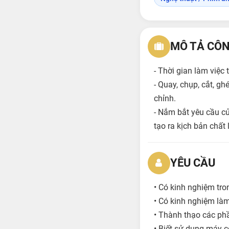
MÔ TẢ CÔN
- Thời gian làm việc
- Quay, chụp, cắt, 
chỉnh.
- Nắm bắt yêu cầu c
tạo ra kịch bản chất 
YÊU CẦU
• Có kinh nghiệm tro
• Có kinh nghiệm làm 
• Thành thạo các ph
• Biết sử dụng máy 