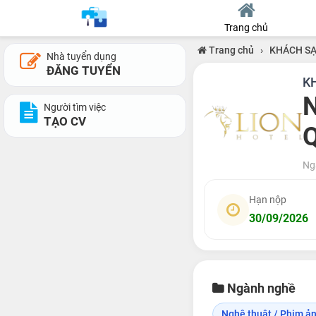
Trang chủ
Trang chủ
›
KHÁCH SẠ
Nhà tuyển dụng
ĐĂNG TUYỂN
K
N
Người tìm việc
TẠO CV
Q
Ng
Hạn nộp
30/09/2026
Ngành nghề
Nghệ thuật / Phim ảnh