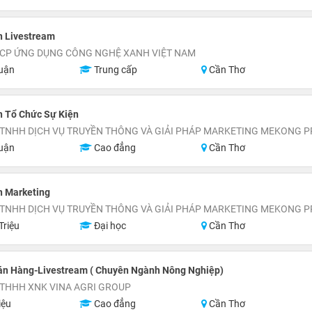
n Livestream
 CP ỨNG DỤNG CÔNG NGHỆ XANH VIỆT NAM
uận
Trung cấp
Cần Thơ
n Tổ Chức Sự Kiện
 TNHH DỊCH VỤ TRUYỀN THÔNG VÀ GIẢI PHÁP MARKETING MEKONG 
uận
Cao đẳng
Cần Thơ
n Marketing
 TNHH DỊCH VỤ TRUYỀN THÔNG VÀ GIẢI PHÁP MARKETING MEKONG 
Triệu
Đại học
Cần Thơ
án Hàng-Livestream ( Chuyên Ngành Nông Nghiệp)
 THHH XNK VINA AGRI GROUP
iệu
Cao đẳng
Cần Thơ