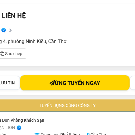
 LIÊN HỆ
 4, phường Ninh Kiều, Cần Thơ
Sao chép
ỨNG TUYỂN NGAY
LƯU TIN
TUYỂN DỤNG CÙNG CÔNG TY
n Dọn Phòng Khách Sạn
ẠN LION
uận
Trung học Phổ thông
Cần Thơ