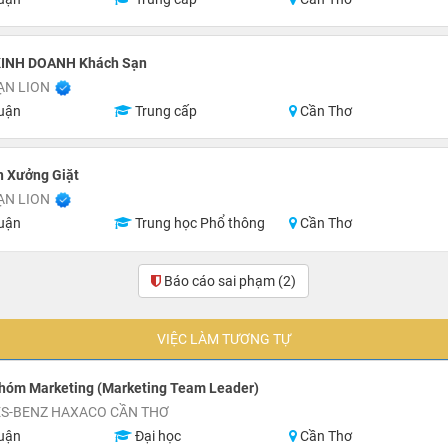
INH DOANH Khách Sạn
ẠN LION
uận
Trung cấp
Cần Thơ
n Xưởng Giặt
ẠN LION
uận
Trung học Phổ thông
Cần Thơ
Báo cáo sai phạm
(2)
VIỆC LÀM TƯƠNG TỰ
hóm Marketing (Marketing Team Leader)
S-BENZ HAXACO CẦN THƠ
uận
Đại học
Cần Thơ