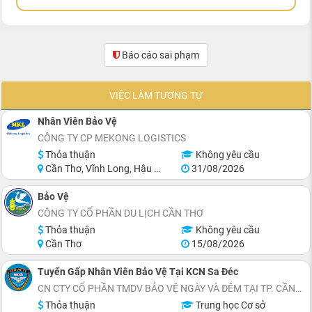
Báo cáo sai phạm
(2)
VIỆC LÀM TƯƠNG TỰ
Nhân Viên Bảo Vệ
CÔNG TY CP MEKONG LOGISTICS
Thỏa thuận
Không yêu cầu
Cần Thơ, Vĩnh Long, Hậu Giang
31/08/2026
Bảo Vệ
CÔNG TY CỔ PHẦN DU LỊCH CẦN THƠ
Thỏa thuận
Không yêu cầu
Cần Thơ
15/08/2026
Tuyển Gấp Nhân Viên Bảo Vệ Tại KCN Sa Đéc
CN CTY CỔ PHẦN TMDV BẢO VỆ NGÀY VÀ ĐÊM TẠI TP. CẦN THƠ
Thỏa thuận
Trung học Cơ sở