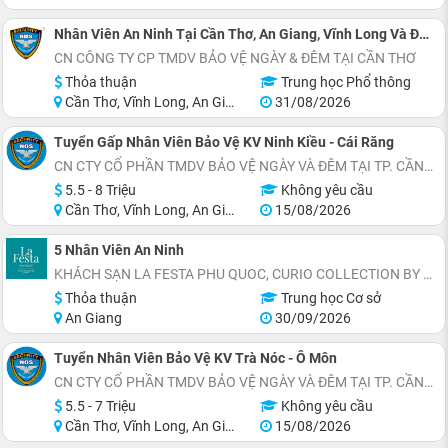
Nhân Viên An Ninh Tại Cần Thơ, An Giang, Vĩnh Long Và Đồng Tháp
CN CÔNG TY CP TMDV BẢO VỆ NGÀY & ĐÊM TẠI CẦN THƠ
Thỏa thuận
Trung học Phổ thông
Cần Thơ, Vĩnh Long, An Giang, Kiên Giang, Hậu Giang, Sóc Trăng
31/08/2026
Tuyển Gấp Nhân Viên Bảo Vệ KV Ninh Kiều - Cái Răng
CN CTY CỔ PHẦN TMDV BẢO VỆ NGÀY VÀ ĐÊM TẠI TP. CẦN THƠ
5.5 - 8 Triệu
Không yêu cầu
Cần Thơ, Vĩnh Long, An Giang, Hậu Giang
15/08/2026
5 Nhân Viên An Ninh
KHÁCH SẠN LA FESTA PHU QUOC, CURIO COLLECTION BY HILTON - TỌA LẠC THỊ TRẤN HOÀNG HÔN, AN THỚI, ĐẶC KHU PHÚ QUỐC
Thỏa thuận
Trung học Cơ sở
An Giang
30/09/2026
Tuyển Nhân Viên Bảo Vệ KV Trà Nóc - Ô Môn
CN CTY CỔ PHẦN TMDV BẢO VỆ NGÀY VÀ ĐÊM TẠI TP. CẦN THƠ
5.5 - 7 Triệu
Không yêu cầu
Cần Thơ, Vĩnh Long, An Giang, Hậu Giang
15/08/2026