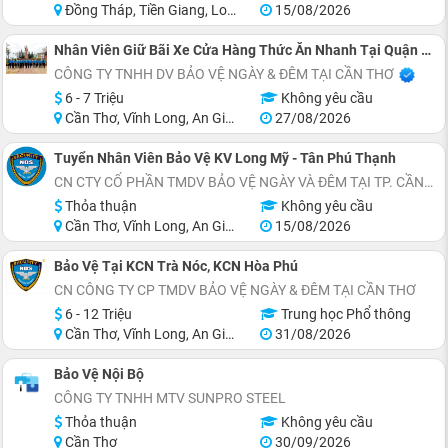
Đồng Tháp, Tiền Giang, Long An
15/08/2026
Nhân Viên Giữ Bãi Xe Cửa Hàng Thức Ăn Nhanh Tại Quận Ninh Kiều
CÔNG TY TNHH DV BẢO VỆ NGÀY & ĐÊM TẠI CẦN THƠ
6 - 7 Triệu
Không yêu cầu
Cần Thơ, Vĩnh Long, An Giang, Hậu Giang
27/08/2026
Tuyển Nhân Viên Bảo Vệ KV Long Mỹ - Tân Phú Thạnh
CN CTY CỔ PHẦN TMDV BẢO VỆ NGÀY VÀ ĐÊM TẠI TP. CẦN THƠ
Thỏa thuận
Không yêu cầu
Cần Thơ, Vĩnh Long, An Giang, Hậu Giang
15/08/2026
Bảo Vệ Tại KCN Trà Nóc, KCN Hòa Phú
CN CÔNG TY CP TMDV BẢO VỆ NGÀY & ĐÊM TẠI CẦN THƠ
6 - 12 Triệu
Trung học Phổ thông
Cần Thơ, Vĩnh Long, An Giang, Kiên Giang, Hậu Giang, Sóc Trăng
31/08/2026
Bảo Vệ Nội Bộ
CÔNG TY TNHH MTV SUNPRO STEEL
Thỏa thuận
Không yêu cầu
Cần Thơ
30/09/2026