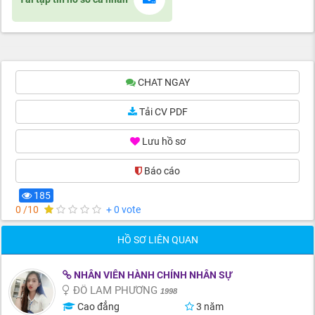
CHAT NGAY
Tải CV PDF
Lưu hồ sơ
Báo cáo
(0)
185
0 /10
+ 0 vote
HỒ SƠ LIÊN QUAN
NHÂN VIÊN HÀNH CHÍNH NHÂN SỰ
ĐỖ LAM PHƯƠNG
1998
Cao đẳng
3 năm