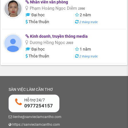
Nhân viên văn phòng
Phạm Hoàng Ngọc Diễm
1996
Đại học
2 năm
Thỏa thuận
2 tháng trước
Kinh doanh, truyền thông media
Dương Hồng Ngọc
2003
Đại học
1 năm
Thỏa thuận
2 tháng trước
SÀN VIỆC LÀM CẦN THƠ
Hỗ trợ 24/7
0977254157
lienhe@sanvieclamcantho.com
https://sanvieclamcantho.com