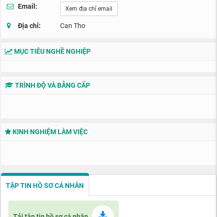
Email:
Xem địa chỉ email
Địa chỉ:
Can Tho
MỤC TIÊU NGHỀ NGHIỆP
TRÌNH ĐỘ VÀ BẰNG CẤP
KINH NGHIỆM LÀM VIỆC
TẬP TIN HỒ SƠ CÁ NHÂN
Tải tập tin hồ sơ cá nhân