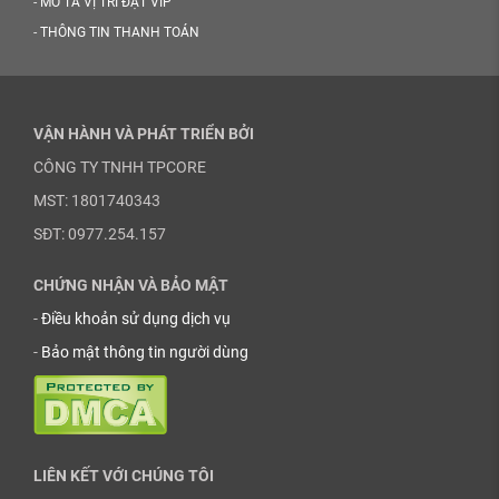
-
MÔ TẢ VỊ TRÍ ĐẶT VIP
-
THÔNG TIN THANH TOÁN
VẬN HÀNH VÀ PHÁT TRIỂN BỞI
CÔNG TY TNHH TPCORE
MST: 1801740343
SĐT: 0977.254.157
CHỨNG NHẬN VÀ BẢO MẬT
-
Điều khoản sử dụng dịch vụ
-
Bảo mật thông tin người dùng
LIÊN KẾT VỚI CHÚNG TÔI