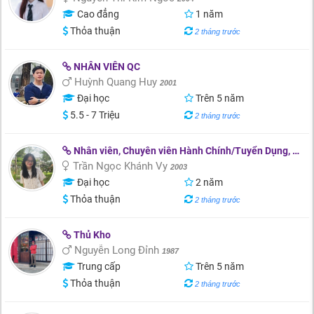
Cao đẳng
1 năm
Thỏa thuận
2 tháng trước
NHÂN VIÊN QC
Huỳnh Quang Huy
2001
Đại học
Trên 5 năm
5.5 - 7 Triệu
2 tháng trước
Nhân viên, Chuyên viên Hành Chính/Tuyển Dụng, Giáo dục/Đào tạo
Trần Ngọc Khánh Vy
2003
Đại học
2 năm
Thỏa thuận
2 tháng trước
Thủ Kho
Nguyễn Long Đỉnh
1987
Trung cấp
Trên 5 năm
Thỏa thuận
2 tháng trước