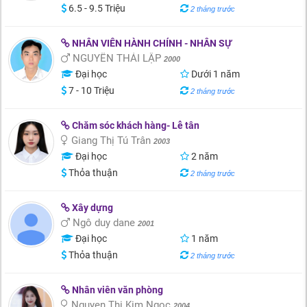
6.5 - 9.5 Triệu
2 tháng trước
NHÂN VIÊN HÀNH CHÍNH - NHÂN SỰ
NGUYỄN THÁI LẬP
2000
Đại học
Dưới 1 năm
7 - 10 Triệu
2 tháng trước
Chăm sóc khách hàng- Lễ tân
Giang Thị Tú Trân
2003
Đại học
2 năm
Thỏa thuận
2 tháng trước
Xây dựng
Ngô duy dane
2001
Đại học
1 năm
Thỏa thuận
2 tháng trước
Nhân viên văn phòng
Nguyen Thi Kim Ngoc
2004