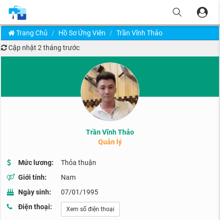
Trang Chủ
Hồ Sơ Ứng Viên
Trần Vĩnh Thảo
Cập nhật
2 tháng trước
Trần Vĩnh Thảo
Quản lý
Mức lương:
Thỏa thuận
Giới tính:
Nam
Ngày sinh:
07/01/1995
Điện thoại:
Xem số điện thoại