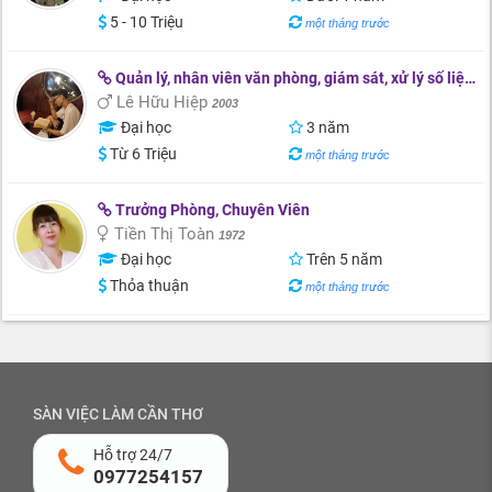
5 - 10 Triệu
một tháng trước
Quản lý, nhân viên văn phòng, giám sát, xử lý số liệu, chăm sóc khách hàng
Lê Hữu Hiệp
2003
Đại học
3 năm
Từ 6 Triệu
một tháng trước
Trưởng Phòng, Chuyên Viên
Tiền Thị Toàn
1972
Đại học
Trên 5 năm
Thỏa thuận
một tháng trước
SÀN VIỆC LÀM CẦN THƠ
Hỗ trợ 24/7
0977254157