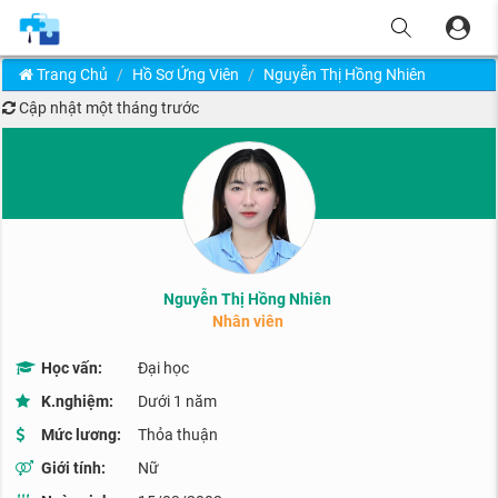
Trang Chủ
Hồ Sơ Ứng Viên
Nguyễn Thị Hồng Nhiên
Cập nhật
một tháng trước
Nguyễn Thị Hồng Nhiên
Nhân viên
Học vấn:
Đại học
K.nghiệm:
Dưới 1 năm
Mức lương:
Thỏa thuận
Giới tính:
Nữ