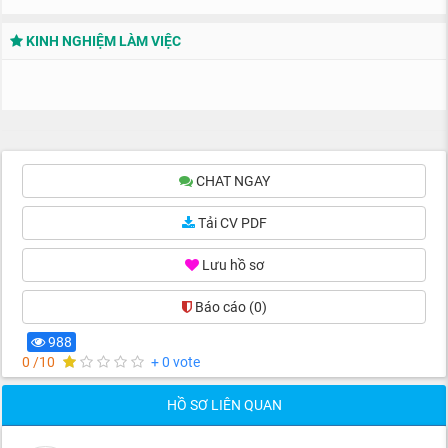
KINH NGHIỆM LÀM VIỆC
CHAT NGAY
Tải CV PDF
Lưu hồ sơ
Báo cáo
(0)
988
0 /10
+ 0 vote
HỒ SƠ LIÊN QUAN