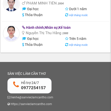
PHẠM MINH TIẾN
2004
Đại học
Dưới 1 năm
Thỏa thuận
một tháng trước
Hành chính,Nhân sự,Kế toán
Nguyễn Thị Thu Hằng
1988
Đại học
Trên 5 năm
Thỏa thuận
một tháng trước
SÀN VIỆC LÀM CẦN THƠ
Hỗ trợ 24/7
0977254157
lienhe@sanvieclamcantho.com
https://sanvieclamcantho.com