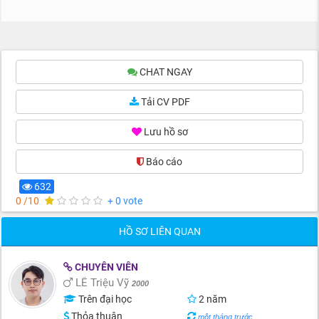
CHAT NGAY
Tải CV PDF
Lưu hồ sơ
Báo cáo
632
0 /10
+ 0 vote
HỒ SƠ LIÊN QUAN
CHUYÊN VIÊN
LÊ Triệu Vỹ
2000
Trên đại học
2 năm
Thỏa thuận
một tháng trước