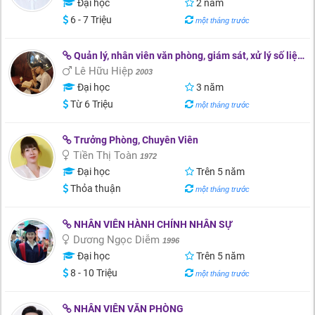
Đại học
2 năm
6 - 7 Triệu
một tháng trước
Quản lý, nhân viên văn phòng, giám sát, xử lý số liệu, chăm sóc khách hàng
Lê Hữu Hiệp
2003
Đại học
3 năm
Từ 6 Triệu
một tháng trước
Trưởng Phòng, Chuyên Viên
Tiền Thị Toàn
1972
Đại học
Trên 5 năm
Thỏa thuận
một tháng trước
NHÂN VIÊN HÀNH CHÍNH NHÂN SỰ
Dương Ngọc Diễm
1996
Đại học
Trên 5 năm
8 - 10 Triệu
một tháng trước
NHÂN VIÊN VĂN PHÒNG