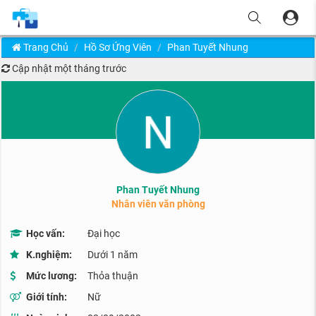
Trang Chủ
Hồ Sơ Ứng Viên
Phan Tuyết Nhung
Cập nhật
một tháng trước
Phan Tuyết Nhung
Nhân viên văn phòng
Học vấn:
Đại học
K.nghiệm:
Dưới 1 năm
Mức lương:
Thỏa thuận
Giới tính:
Nữ