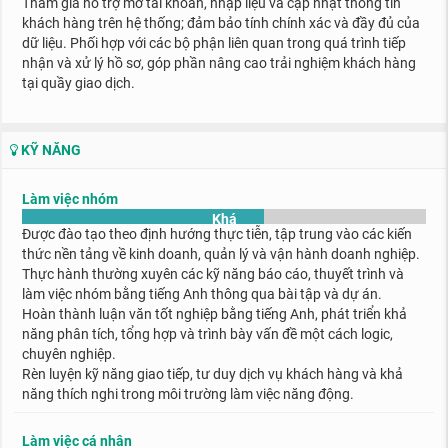
Tham gia hỗ trợ mở tài khoản, nhậ
p liệu và cậ
p nhậ
t thông tin
khách hàng trên hệ
thống; đảm bảo tính chính xác và đầy đủ của
dữ liệu. Phối hợp với các bộ phậ
n
liên quan trong quá trình tiếp
nhậ
n và xử lý hồ sơ, góp phần nâng cao trải nghiệm
khách hàng
tại quầy giao dịch.
KỸ NĂNG
Làm việc nhóm
Khá
Được đào tạo theo định hướng thực tiễn, tập trung vào các kiến
thức nền tảng về kinh doanh, quản lý và vận hành doanh nghiệp.
Thực hành thường xuyên các kỹ năng báo cáo, thuyết trình và
làm việc nhóm bằng tiếng Anh thông qua bài tập và dự án.
Hoàn thành luận văn tốt nghiệp bằng tiếng Anh, phát triển khả
năng phân tích, tổng hợp và trình bày vấn đề một cách logic,
chuyên nghiệp.
Rèn luyện kỹ năng giao tiếp, tư duy dịch vụ khách hàng và khả
năng thích nghi trong môi trường làm việc năng động.
Làm việc cá nhân