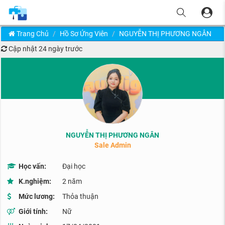
Trang Chủ
Hồ Sơ Ứng Viên
NGUYỄN THỊ PHƯƠNG NGÂN
Cập nhật
24 ngày trước
NGUYỄN THỊ PHƯƠNG NGÂN
Sale Admin
Học vấn:
Đại học
K.nghiệm:
2 năm
Mức lương:
Thỏa thuận
Giới tính:
Nữ