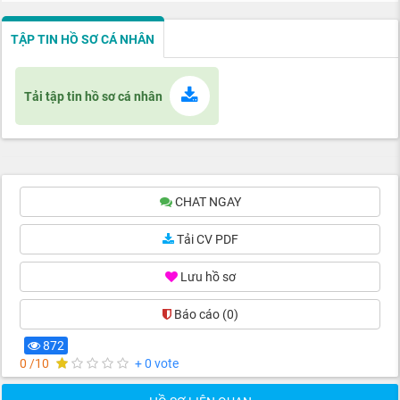
TẬP TIN HỒ SƠ CÁ NHÂN
Tải tập tin hồ sơ cá nhân
CHAT NGAY
Tải CV PDF
Lưu hồ sơ
Báo cáo
(0)
872
0 /10
+ 0 vote