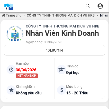
Trang chủ
›
CÔNG TY TNHH THƯƠNG MẠI DỊCH VỤ HKB
›
Nhân 
CÔNG TY TNHH THƯƠNG MẠI DỊCH VỤ HKB
Nhân Viên Kinh Doanh
Ngày đăng: 03/06/2026
LƯU TIN
Hạn nộp
Trình độ
30/06/2026
Đại học
HẾT HẠN NỘP
Kinh nghiệm
Mức lương
Không yêu cầu
15 - 20 Triệu