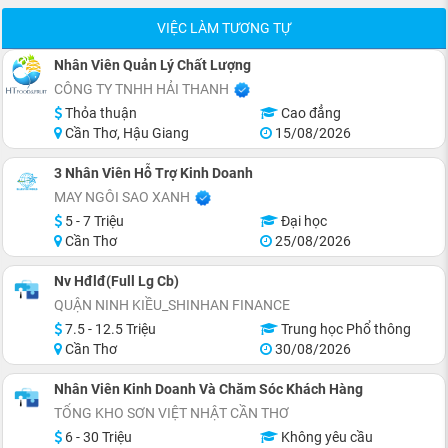
VIỆC LÀM TƯƠNG TỰ
Nhân Viên Quản Lý Chất Lượng
CÔNG TY TNHH HẢI THANH
Thỏa thuận
Cao đẳng
Cần Thơ, Hậu Giang
15/08/2026
3 Nhân Viên Hỗ Trợ Kinh Doanh
MAY NGÔI SAO XANH
5 - 7 Triệu
Đại học
Cần Thơ
25/08/2026
Nv Hđlđ(Full Lg Cb)
QUẬN NINH KIỀU_SHINHAN FINANCE
7.5 - 12.5 Triệu
Trung học Phổ thông
Cần Thơ
30/08/2026
Nhân Viên Kinh Doanh Và Chăm Sóc Khách Hàng
TỔNG KHO SƠN VIỆT NHẬT CẦN THƠ
6 - 30 Triệu
Không yêu cầu