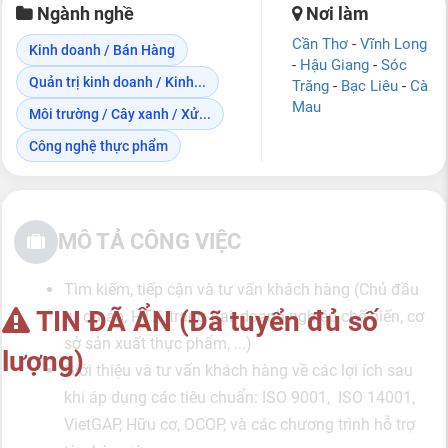
Ngành nghề
Nơi làm
Cần Thơ
-
Vĩnh Long
Kinh doanh / Bán Hàng
-
Hậu Giang
-
Sóc
Quản trị kinh doanh / Kinh...
Trăng
-
Bạc Liêu
-
Cà
Mau
Môi trường / Cây xanh / Xử...
Công nghệ thực phẩm
MÔ TẢ CÔNG VIỆC
Tìm kiếm, tiếp cận và tư vấn khách hàng (Chủ đầu
TIN ĐÃ ẨN (Đã tuyển đủ số
tư dự án, HTX, trang trại, doanh nghiệp chế biến, cơ
sở sản xuất thực phẩm, ...)
lượng)
Giới thiệu và tư vấn khách hàng về các lợi ích sau
khi áp dụng các tiêu chuẩn: ISO 9001, ISO 14001,
VietGAP, Hữu cơ, OCOP, và các chương trình hỗ trợ