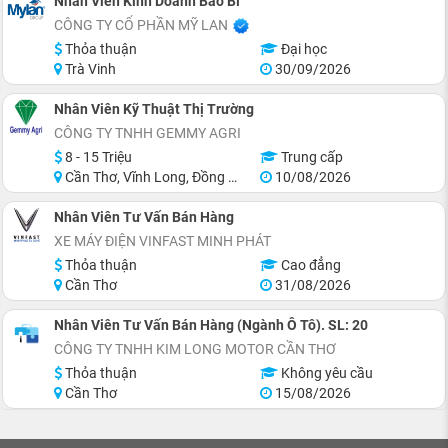
Nhân Viên Kinh Doanh Bao Bì
CÔNG TY CỔ PHẦN MỸ LAN
Thỏa thuận
Đại học
Trà Vinh
30/09/2026
Nhân Viên Kỹ Thuật Thị Trường
CÔNG TY TNHH GEMMY AGRI
8 - 15 Triệu
Trung cấp
Cần Thơ, Vĩnh Long, Đồng Tháp, Tiền Giang, Hậu Giang
10/08/2026
Nhân Viên Tư Vấn Bán Hàng
XE MÁY ĐIỆN VINFAST MINH PHÁT
Thỏa thuận
Cao đẳng
Cần Thơ
31/08/2026
Nhân Viên Tư Vấn Bán Hàng (Ngành Ô Tô). SL: 20
CÔNG TY TNHH KIM LONG MOTOR CẦN THƠ
Thỏa thuận
Không yêu cầu
Cần Thơ
15/08/2026