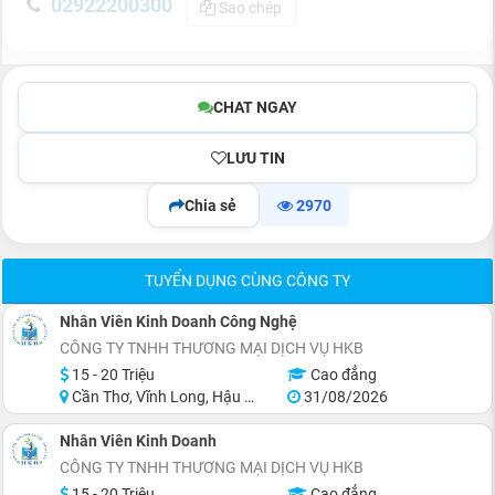
02922200300
Sao chép
CHAT NGAY
LƯU TIN
Chia sẻ
2970
TUYỂN DỤNG CÙNG CÔNG TY
Nhân Viên Kinh Doanh Công Nghệ
CÔNG TY TNHH THƯƠNG MẠI DỊCH VỤ HKB
15 - 20 Triệu
Cao đẳng
Cần Thơ, Vĩnh Long, Hậu Giang, Sóc Trăng, Bạc Liêu, Cà Mau
31/08/2026
Nhân Viên Kinh Doanh
CÔNG TY TNHH THƯƠNG MẠI DỊCH VỤ HKB
15 - 20 Triệu
Cao đẳng