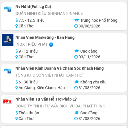
Nv Hđlđ(Full Lg Cb)
QUẬN NINH KIỀU_SHINHAN FINANCE
7.5 - 12.5 Triệu
Trung học Phổ thông
Cần Thơ
30/08/2026
Nhân Viên Marketing - Bán Hàng
INOX TRIỀU PHÁT
9 - 12 Triệu
Cao đẳng
Cần Thơ
03/11/2026
Nhân Viên Kinh Doanh Và Chăm Sóc Khách Hàng
TỔNG KHO SƠN VIỆT NHẬT CẦN THƠ
6 - 30 Triệu
Không yêu cầu
An Giang, Kiên Giang, Hậu Giang, Sóc Trăng, Bạc Liêu, Cà Mau
31/08/2026
Nhân Viên Tư Vấn Hỗ Trợ Pháp Lý
CÔNG TY TNHH TƯ VẤN DỊCH VỤ ĐẠI PHÁT THỊNH
Thỏa thuận
Cao đẳng
Cần Thơ
31/08/2026