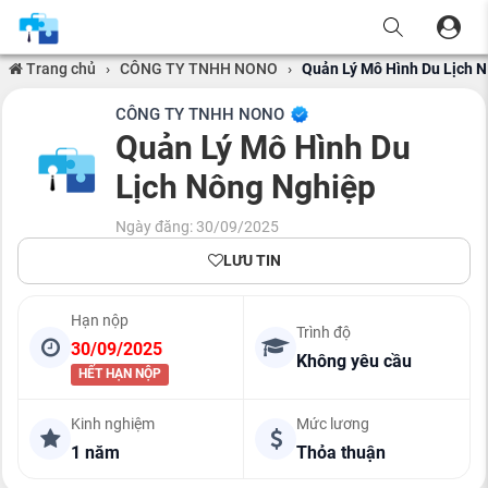
Trang chủ
›
CÔNG TY TNHH NONO
›
Quản Lý Mô Hình Du Lịch 
CÔNG TY TNHH NONO
Quản Lý Mô Hình Du
Lịch Nông Nghiệp
Ngày đăng: 30/09/2025
LƯU TIN
Hạn nộp
Trình độ
30/09/2025
Không yêu cầu
HẾT HẠN NỘP
Kinh nghiệm
Mức lương
1 năm
Thỏa thuận