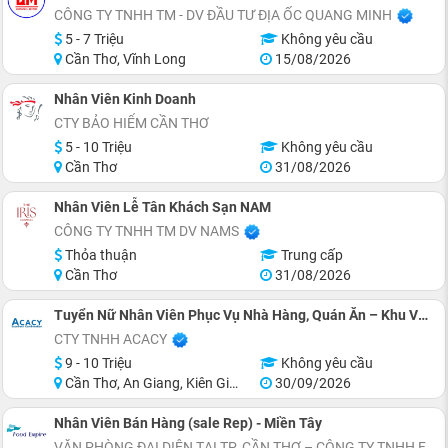
CÔNG TY TNHH TM - DV ĐẦU TƯ ĐỊA ỐC QUANG MINH
5 - 7 Triệu
Không yêu cầu
Cần Thơ, Vĩnh Long
15/08/2026
Nhân Viên Kinh Doanh
CTY BẢO HIỂM CẦN THƠ
5 - 10 Triệu
Không yêu cầu
Cần Thơ
31/08/2026
Nhân Viên Lễ Tân Khách Sạn NAM
CÔNG TY TNHH TM DV NAMS
Thỏa thuận
Trung cấp
Cần Thơ
31/08/2026
Tuyển Nữ Nhân Viên Phục Vụ Nhà Hàng, Quán Ăn – Khu Vực Miền Tây
CTY TNHH ACACY
9 - 10 Triệu
Không yêu cầu
Cần Thơ, An Giang, Kiên Giang, Tiền Giang, Cà Mau, Long An
30/09/2026
Nhân Viên Bán Hàng (sale Rep) - Miền Tây
VĂN PHÒNG ĐẠI DIỆN TẠI TP. CẦN THƠ – CÔNG TY TNHH FES (VIỆT NAM)