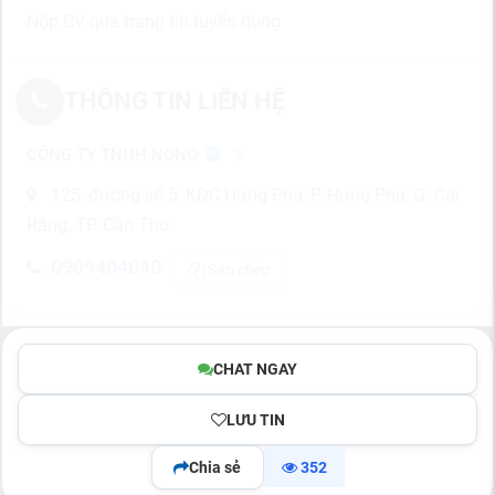
Nộp CV qua trang tin tuyển dụng
THÔNG TIN LIÊN HỆ
CÔNG TY TNHH NONO
125, đường số 5, KDC Hưng Phú, P. Hưng Phú, Q. Cái
Răng, TP. Cần Thơ
0909404040
Sao chép
CHAT NGAY
LƯU TIN
Chia sẻ
352