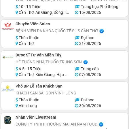
10 - 15 Triệu
Trung học Phổ thông
Cần Thơ, An Giang, Đồng Tháp, Bạc Liêu, Cà Mau, Trà Vinh
15/08/2026
Chuyên Viên Sales
BỆNH VIỆN ĐA KHOA QUỐC TẾ S.I.S CẦN THƠ
Thỏa thuận
Đại học
Cần Thơ
31/08/2026
Dược Sĩ Tư Vấn Miền Tây
HỆ THỐNG NHÀ THUỐC TRUNG SƠN
6.5 - 15 Triệu
Trung cấp
Cần Thơ, Kiên Giang, Hậu Giang, Cà Mau, Bến Tre, Long An
07/08/2026
Phó BP Lễ Tân Khách Sạn
KHÁCH SẠN SÀI GÒN VĨNH LONG
Thỏa thuận
Đại học
Vĩnh Long
30/08/2026
Nhân Viên Livestream
CÔNG TY TNHH THƯƠNG MẠI AN NAM FOOD