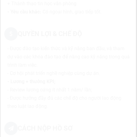
+ Thành thạo tin học văn phòng
- Yêu cầu khác:
Có ngoại hình, giao tiếp tốt.
QUYỀN LỢI & CHẾ ĐỘ
- Được đào tạo kiến thức và kỹ năng ban đầu, và tham
dự vào các khóa đào tạo để nâng cao kỹ năng trong quá
trình làm việc.
- Cơ hội phát triển nghề nghiệp cùng dự án.
- Lương + thưởng KPI;
- Review lương cứng ít nhất 1 năm/ lần;
- Được hưởng đầy đủ các chế độ cho người lao động
theo luật lao động.
CÁCH NỘP HỒ SƠ