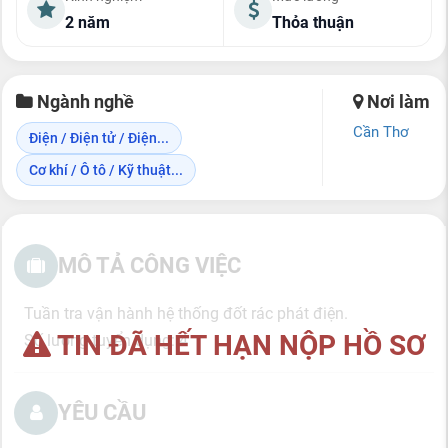
2 năm
Thỏa thuận
Ngành nghề
Nơi làm
Cần Thơ
Điện / Điện tử / Điện...
Cơ khí / Ô tô / Kỹ thuật...
MÔ TẢ CÔNG VIỆC
Tuần tra vận hành hệ thống đốt rác phát điện.
TIN ĐÃ HẾT HẠN NỘP HỒ SƠ
Số lượng tuyển dụng: 4
YÊU CẦU