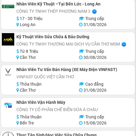
Nhân Viên Kỹ Thuật –Tại Bến Lức - Long An
CÔNG TY TNHH THÉP PHƯƠNG NAM 3
17 - 30 Triệu
Trung cấp
Long An
31/08/2026
Kỹ Thuật Viên Sửa Chữa & Bảo Dưỡng
CÔNG TY TNHH THƯƠNG MẠI DỊCH VỤ CẦN THƠ MSM
Từ 8 Triệu
Trung cấp
Cần Thơ
30/08/2026
Nhân Viên Tư Vấn Bán Hàng (XE Máy Điện VINFAST)
VINFAST QUỐC VIỆT CẦN THƠ
Thỏa thuận
Cao đẳng
Cần Thơ
31/08/2026
Nhân Viên Vận Hành Máy
CÔNG TY CỔ PHẦN CHẾ BIẾN DỪA Á CHÂU
Thỏa thuận
Trung cấp
Bến Tre
15/08/2026
Thực Tập Sinh/Học Việc Sửa Chữa Chung