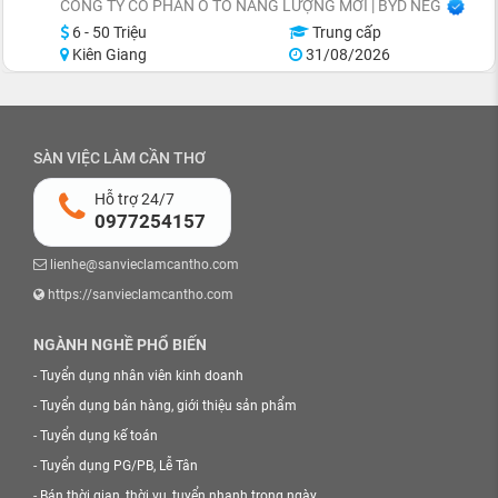
CÔNG TY CỔ PHẦN Ô TÔ NĂNG LƯỢNG MỚI | BYD NEG
6 - 50 Triệu
Trung cấp
Kiên Giang
31/08/2026
SÀN VIỆC LÀM CẦN THƠ
Hỗ trợ 24/7
0977254157
lienhe@sanvieclamcantho.com
https://sanvieclamcantho.com
NGÀNH NGHỀ PHỔ BIẾN
-
Tuyển dụng nhân viên kinh doanh
-
Tuyển dụng bán hàng, giới thiệu sản phẩm
-
Tuyển dụng kế toán
-
Tuyển dụng PG/PB, Lễ Tân
-
Bán thời gian, thời vụ, tuyển nhanh trong ngày