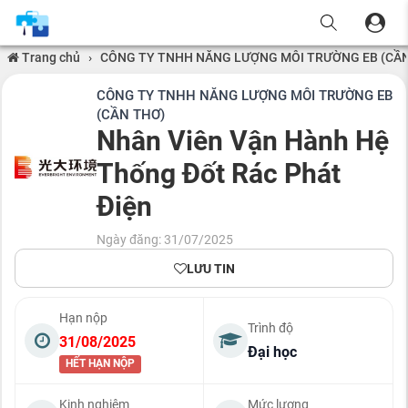
Trang chủ
›
CÔNG TY TNHH NĂNG LƯỢNG MÔI TRƯỜNG EB (CẦN
CÔNG TY TNHH NĂNG LƯỢNG MÔI TRƯỜNG EB
(CẦN THƠ)
Nhân Viên Vận Hành Hệ
Thống Đốt Rác Phát
Điện
Ngày đăng: 31/07/2025
LƯU TIN
Hạn nộp
Trình độ
31/08/2025
Đại học
HẾT HẠN NỘP
Kinh nghiệm
Mức lương