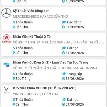
Bến Tre
15/08/2026
Kỹ Thuật Viên Đồng Sơn
MERCEDES-BENZ HAXACO CẦN THƠ
Thỏa thuận
Cao đẳng
Cần Thơ
31/08/2026
Nhân Viên Kỹ Thuật Ô Tô
CÔNG TY TNHH MTV KHÁCH SẠN - DU LỊCH - VẬN TẢI VŨ LINH
Thỏa thuận
Đại học
Cần Thơ
31/08/2026
Nhân Viên Cơ Điện (sl 2) - Làm Việc Tại Sóc Trăng
CÔNG TY CỔ PHẦN SẢN XUẤT THƯƠNG MẠI AQUA-VINA
Thỏa thuận
Trung cấp
Sóc Trăng
31/08/2026
KTV Sửa Chữa CHUNG (XE Ô Tô VINFAST)
VINFAST QUỐC VIỆT CẦN THƠ
Thỏa thuận
Đại học
Cần Thơ
31/08/2026