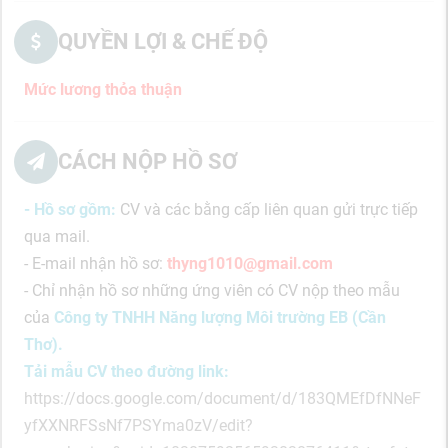
QUYỀN LỢI & CHẾ ĐỘ
Mức lương thỏa thuận
CÁCH NỘP HỒ SƠ
- Hồ sơ gồm:
CV và các bằng cấp liên quan gửi trực tiếp
qua mail.
- E-mail nhận hồ sơ:
thyng1010@gmail.com
- Chỉ nhận hồ sơ những ứng viên có CV nộp theo mẫu
của
Công ty TNHH Năng lượng Môi trường EB (Cần
Thơ).
Tải mẫu CV theo đường link:
https://docs.google.com/document/d/183QMEfDfNNeF
yfXXNRFSsNf7PSYma0zV/edit?