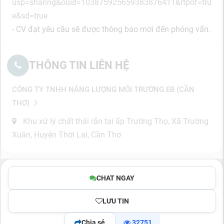
usp=sharing&ouid=103875925659383876411&rtpof=tru
e&sd=true
- CV đạt yêu cầu sẽ được thông báo mời đến phỏng vấn.
THÔNG TIN LIÊN HỆ
CÔNG TY TNHH NĂNG LƯỢNG MÔI TRƯỜNG EB (CẦN
THƠ)
Khu xử lý chất thải rắn tại ấp Trường Thọ, Xã Trường
Xuân, Huyện Thới Lai, Cần Thơ
CHAT NGAY
LƯU TIN
Chia sẻ
32751