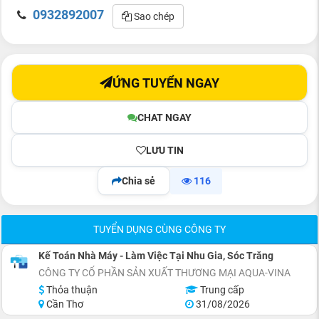
0932892007
Sao chép
ỨNG TUYỂN NGAY
CHAT NGAY
LƯU TIN
Chia sẻ
116
TUYỂN DỤNG CÙNG CÔNG TY
Kế Toán Nhà Máy - Làm Việc Tại Nhu Gia, Sóc Trăng
CÔNG TY CỔ PHẦN SẢN XUẤT THƯƠNG MẠI AQUA-VINA
Thỏa thuận
Trung cấp
Cần Thơ
31/08/2026