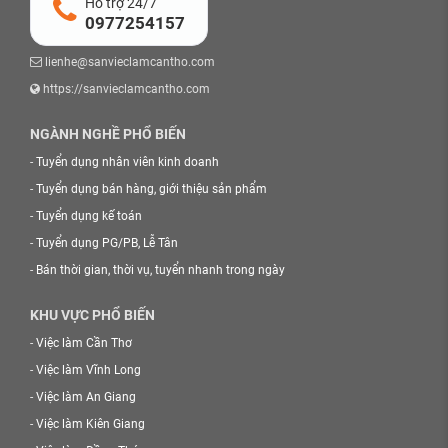
Hỗ trợ 24/7
0977254157
lienhe@sanvieclamcantho.com
https://sanvieclamcantho.com
NGÀNH NGHỀ PHỔ BIẾN
-
Tuyển dụng nhân viên kinh doanh
-
Tuyển dụng bán hàng, giới thiệu sản phẩm
-
Tuyển dụng kế toán
-
Tuyển dụng PG/PB, Lễ Tân
-
Bán thời gian, thời vụ, tuyển nhanh trong ngày
KHU VỰC PHỔ BIẾN
-
Việc làm Cần Thơ
-
Việc làm Vĩnh Long
-
Việc làm An Giang
-
Việc làm Kiên Giang