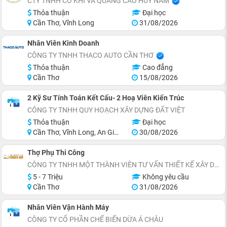
CTY TNHH CƠ KHÍ VÀ QUẢNG CÁO HUY NAM
Thỏa thuận
Đại học
Cần Thơ, Vĩnh Long
31/08/2026
Nhân Viên Kinh Doanh
CÔNG TY TNHH THACO AUTO CẦN THƠ
Thỏa thuận
Cao đẳng
Cần Thơ
15/08/2026
2 Kỹ Sư Tính Toán Kết Cấu- 2 Hoạ Viên Kiến Trúc
CÔNG TY TNHH QUY HOẠCH XÂY DỰNG ĐẤT VIỆT
Thỏa thuận
Đại học
Cần Thơ, Vĩnh Long, An Giang, Đồng Tháp, Trà Vinh, Miền Nam
30/08/2026
Thợ Phụ Thi Công
CÔNG TY TNHH MỘT THÀNH VIÊN TƯ VẤN THIẾT KẾ XÂY DỰNG HOÀNG QUI
5 - 7 Triệu
Không yêu cầu
Cần Thơ
31/08/2026
Nhân Viên Vận Hành Máy
CÔNG TY CỔ PHẦN CHẾ BIẾN DỪA Á CHÂU