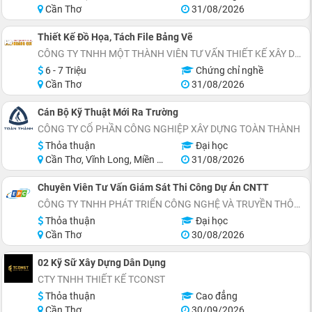
Cần Thơ
31/08/2026
Thiết Kế Đồ Họa, Tách File Bảng Vẽ
CÔNG TY TNHH MỘT THÀNH VIÊN TƯ VẤN THIẾT KẾ XÂY DỰNG HOÀNG QUI
6 - 7 Triệu
Chứng chỉ nghề
Cần Thơ
31/08/2026
Cán Bộ Kỹ Thuật Mới Ra Trường
CÔNG TY CỔ PHẦN CÔNG NGHIỆP XÂY DỰNG TOÀN THÀNH
Thỏa thuận
Đại học
Cần Thơ, Vĩnh Long, Miền Nam, Miền Trung
31/08/2026
Chuyên Viên Tư Vấn Giám Sát Thi Công Dự Án CNTT
CÔNG TY TNHH PHÁT TRIỂN CÔNG NGHỆ VÀ TRUYỀN THÔNG EPC
Thỏa thuận
Đại học
Cần Thơ
30/08/2026
02 Kỹ Sữ Xây Dựng Dân Dụng
CTY TNHH THIẾT KẾ TCONST
Thỏa thuận
Cao đẳng
Cần Thơ
30/09/2026