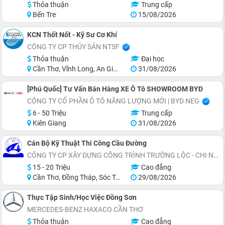
Thỏa thuận
Trung cấp
Bến Tre
15/08/2026
KCN Thốt Nốt - Kỹ Sư Cơ Khí
CÔNG TY CP THỦY SẢN NTSF
Thỏa thuận
Đại học
Cần Thơ, Vĩnh Long, An Giang, Đồng Tháp, Tiền Giang, Hồ Chí Minh
31/08/2026
[Phú Quốc] Tư Vấn Bán Hàng XE Ô Tô SHOWROOM BYD
CÔNG TY CỔ PHẦN Ô TÔ NĂNG LƯỢNG MỚI | BYD NEG
6 - 50 Triệu
Trung cấp
Kiên Giang
31/08/2026
Cán Bộ Kỹ Thuật Thi Công Cầu Đường
CÔNG TY CP XÂY DỰNG CÔNG TRÌNH TRƯỜNG LỘC - CHI NHÁNH CẦN THƠ
15 - 20 Triệu
Cao đẳng
Cần Thơ, Đồng Tháp, Sóc Trăng
29/08/2026
Thực Tập Sinh/Học Việc Đồng Sơn
MERCEDES-BENZ HAXACO CẦN THƠ
Thỏa thuận
Cao đẳng