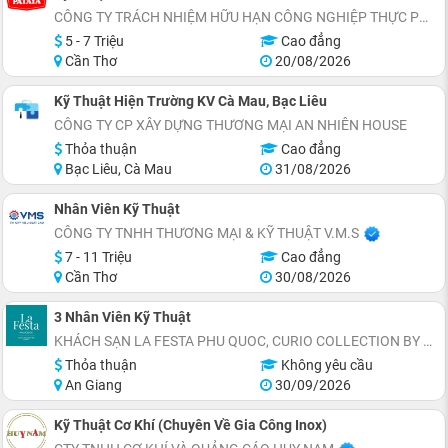
CÔNG TY TRÁCH NHIỆM HỮU HẠN CÔNG NGHIỆP THỰC PHẨM PATAYA (VIỆT NAM)
5 - 7 Triệu
Cao đẳng
Cần Thơ
20/08/2026
Kỹ Thuật Hiện Trường KV Cà Mau, Bạc Liêu
CÔNG TY CP XÂY DỰNG THƯƠNG MẠI AN NHIÊN HOUSE
Thỏa thuận
Cao đẳng
Bạc Liêu, Cà Mau
31/08/2026
Nhân Viên Kỹ Thuật
CÔNG TY TNHH THƯƠNG MẠI & KỸ THUẬT V.M.S
7 - 11 Triệu
Cao đẳng
Cần Thơ
30/08/2026
3 Nhân Viên Kỹ Thuật
KHÁCH SẠN LA FESTA PHU QUOC, CURIO COLLECTION BY HILTON - TỌA LẠC THỊ TRẤN HOÀNG HÔN, AN THỚI, ĐẶC KHU PHÚ QUỐC
Thỏa thuận
Không yêu cầu
An Giang
30/09/2026
Kỹ Thuật Cơ Khí (Chuyên Về Gia Công Inox)