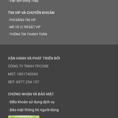
-
Việc làm Đồng Tháp
TIN VIP VÀ CHUYỂN KHOẢN
-
PHÍ ĐĂNG TIN VIP
-
MÔ TẢ VỊ TRÍ ĐẶT VIP
-
THÔNG TIN THANH TOÁN
VẬN HÀNH VÀ PHÁT TRIỂN BỞI
CÔNG TY TNHH TPCORE
MST: 1801740343
SĐT: 0977.254.157
CHỨNG NHẬN VÀ BẢO MẬT
-
Điều khoản sử dụng dịch vụ
-
Bảo mật thông tin người dùng