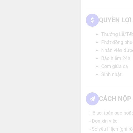
QUYỀN LỢI
Thưởng Lễ/Tết
Phát đồng phụ
Nhân viên đượ
Bảo hiểm 24h
Cơm giữa ca
Sinh nhật
CÁCH NỘP 
Hồ sơ: (bản sao hoặ
- Đơn xin việc
- Sơ yếu lí lịch (ghi 