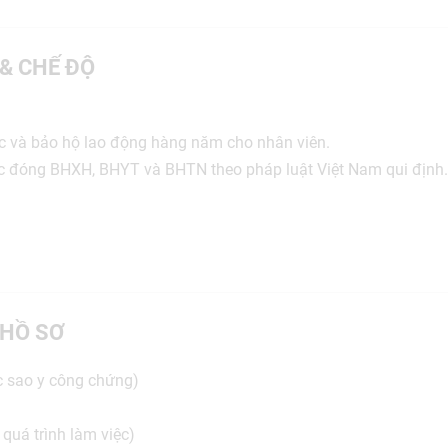
 & CHẾ ĐỘ
c và bảo hộ lao động hàng năm cho nhân viên.
c đóng BHXH, BHYT và BHTN theo pháp luật Việt Nam qui định.
HỒ SƠ
c sao y công chứng)
rõ quá trình làm việc)