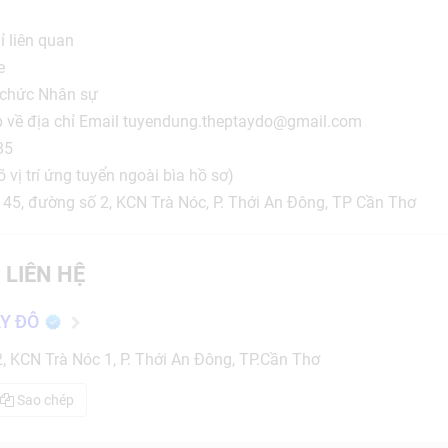
ỉ liên quan
e
 chức Nhân sự
ếp về địa chỉ Email tuyendung.theptaydo@gmail.com
85
õ vị trí ứng tuyển ngoài bìa hồ sơ)
ô 45, đường số 2, KCN Trà Nóc, P. Thới An Đông, TP Cần Thơ
 LIÊN HỆ
Y ĐÔ
, KCN Trà Nóc 1, P. Thới An Đông, TP.Cần Thơ
Sao chép