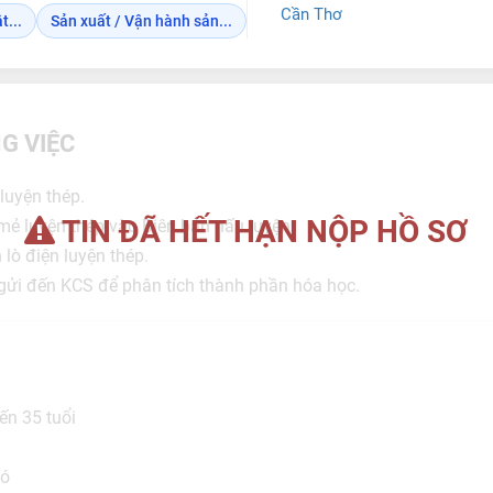
Cần Thơ
t...
Sản xuất / Vận hành sản...
G VIỆC
 luyện thép.
TIN ĐÃ HẾT HẠN NỘP HỒ SƠ
 mẻ luyện thép vào Biên bản nấu luyện.
 lò điện luyện thép.
 gửi đến KCS để phân tích thành phần hóa học.
ến 35 tuổi
hó