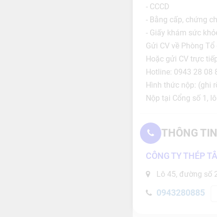
- CCCD
- Bằng cấp, chứng ch
- Giấy khám sức khỏ
Gửi CV về Phòng Tổ
Hoặc gửi CV trực ti
Hotline: 0943 28 08 
Hình thức nộp: (ghi r
Nộp tại Cổng số 1, l
THÔNG TIN
CÔNG TY THÉP TÂ
Lô 45, đường số 2
0943280885