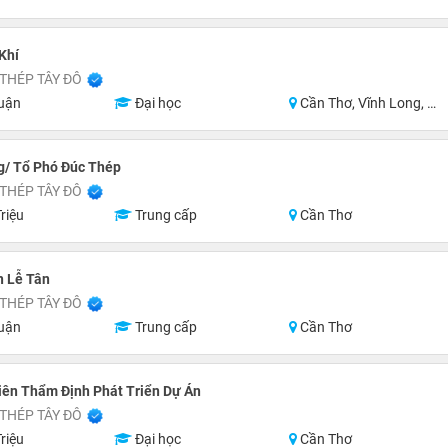
Khí
THÉP TÂY ĐÔ
uận
Đại học
Cần Thơ, Vĩnh Long, Hậu Giang, Long An, Miền Nam
g/ Tổ Phó Đúc Thép
THÉP TÂY ĐÔ
riệu
Trung cấp
Cần Thơ
n Lễ Tân
THÉP TÂY ĐÔ
uận
Trung cấp
Cần Thơ
iên Thẩm Định Phát Triển Dự Án
THÉP TÂY ĐÔ
riệu
Đại học
Cần Thơ