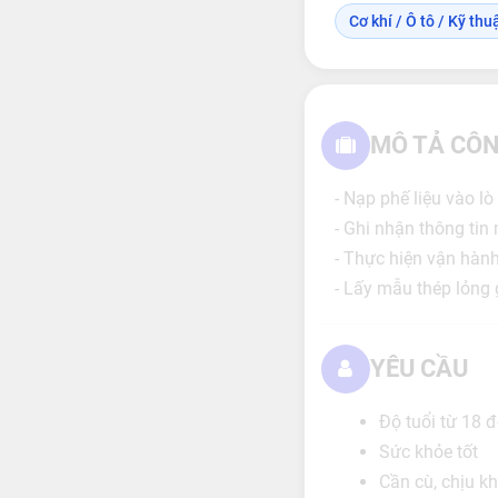
Cơ khí / Ô tô / Kỹ thuậ
MÔ TẢ CÔN
- Nạp phế liệu vào lò
- Ghi nhận thông tin
- Thực hiện vận hành
- Lấy mẫu thép lỏng
YÊU CẦU
Độ tuổi từ 18 đ
Sức khỏe tốt
Cần cù, chịu k