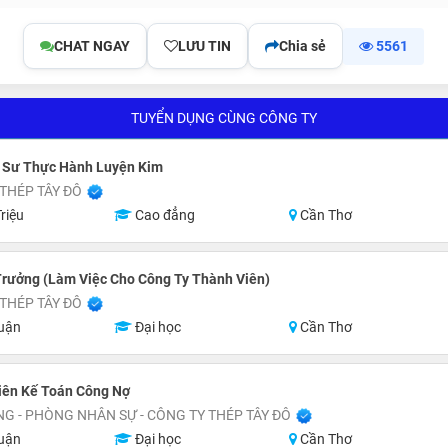
CHAT NGAY
LƯU TIN
Chia sẻ
5561
TUYỂN DỤNG CÙNG CÔNG TY
ỹ Sư Thực Hành Luyện Kim
THÉP TÂY ĐÔ
riệu
Cao đẳng
Cần Thơ
Trưởng (Làm Việc Cho Công Ty Thành Viên)
THÉP TÂY ĐÔ
uận
Đại học
Cần Thơ
iên Kế Toán Công Nợ
G - PHÒNG NHÂN SỰ - CÔNG TY THÉP TÂY ĐÔ
uận
Đại học
Cần Thơ