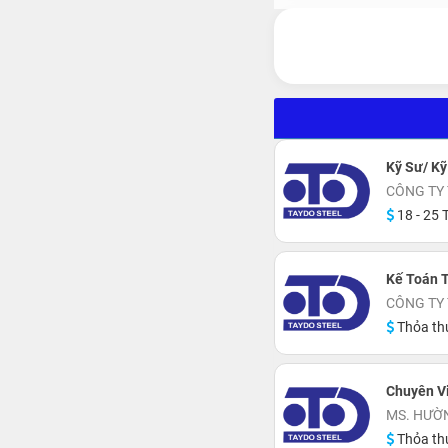
Kỹ Sư/ K
CÔNG TY 
18 - 25 T
Kế Toán 
CÔNG TY 
Thỏa th
Chuyên V
MS. HƯỜN
Thỏa th