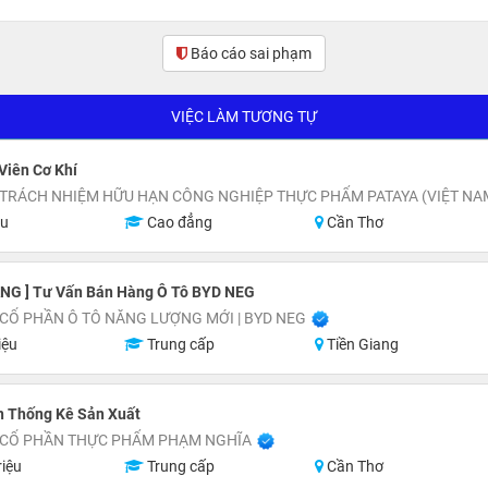
Báo cáo sai phạm
VIỆC LÀM TƯƠNG TỰ
Viên Cơ Khí
 TRÁCH NHIỆM HỮU HẠN CÔNG NGHIỆP THỰC PHẨM PATAYA (VIỆT NA
ệu
Cao đẳng
Cần Thơ
ANG ] Tư Vấn Bán Hàng Ô Tô BYD NEG
CỔ PHẦN Ô TÔ NĂNG LƯỢNG MỚI | BYD NEG
iệu
Trung cấp
Tiền Giang
n Thống Kê Sản Xuất
 CỔ PHẦN THỰC PHẨM PHẠM NGHĨA
riệu
Trung cấp
Cần Thơ