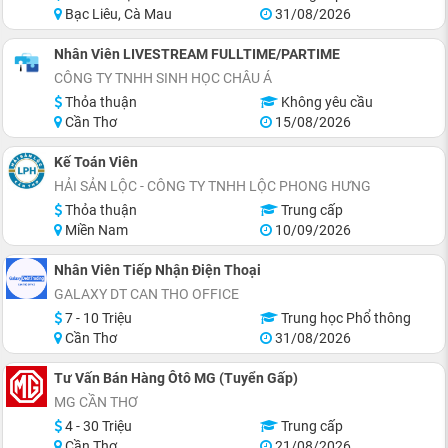
Bạc Liêu, Cà Mau
31/08/2026
Nhân Viên LIVESTREAM FULLTIME/PARTIME
CÔNG TY TNHH SINH HỌC CHÂU Á
Thỏa thuận
Không yêu cầu
Cần Thơ
15/08/2026
Kế Toán Viên
HẢI SẢN LỘC - CÔNG TY TNHH LỘC PHONG HƯNG
Thỏa thuận
Trung cấp
Miền Nam
10/09/2026
Nhân Viên Tiếp Nhận Điện Thoại
GALAXY DT CAN THO OFFICE
7 - 10 Triệu
Trung học Phổ thông
Cần Thơ
31/08/2026
Tư Vấn Bán Hàng Ôtô MG (Tuyển Gấp)
MG CẦN THƠ
4 - 30 Triệu
Trung cấp
Cần Thơ
21/08/2026