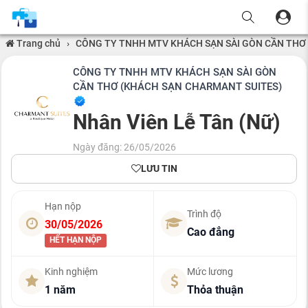
Trang chủ
›
CÔNG TY TNHH MTV KHÁCH SẠN SÀI GÒN CẦN THƠ
CÔNG TY TNHH MTV KHÁCH SẠN SÀI GÒN
CẦN THƠ (KHÁCH SẠN CHARMANT SUITES)
Nhân Viên Lễ Tân (Nữ)
Ngày đăng: 26/05/2026
LƯU TIN
Hạn nộp
Trình độ
30/05/2026
Cao đẳng
HẾT HẠN NỘP
Kinh nghiệm
Mức lương
1 năm
Thỏa thuận