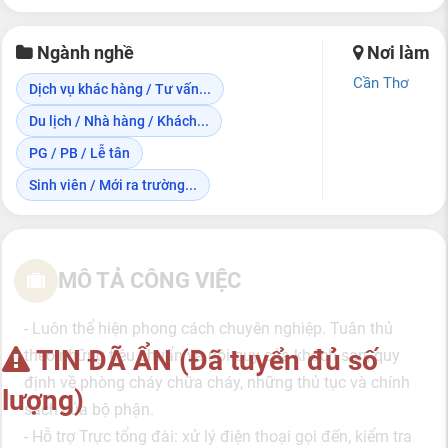
Ngành nghề
Nơi làm
Cần Thơ
Dịch vụ khác hàng / Tư vấn...
Du lịch / Nhà hàng / Khách...
PG / PB / Lễ tân
Sinh viên / Mới ra trường...
MÔ TẢ CÔNG VIỆC
- Luôn thể hiện phong cách chuyên nghiệp. Tuân thủ
TIN ĐÃ ẨN (Đã tuyển đủ số
theo những tiêu chuẩn và nội quy của khách sạn, quy
định về phòng cháy chữa cháy, những thủ tục và chính
lượng)
sách của bộ phận.
- Hỗ trợ Trực tổng đài: xử lý điện thoại gọi đến, kiểm tra