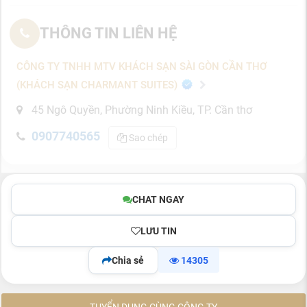
THÔNG TIN LIÊN HỆ
CÔNG TY TNHH MTV KHÁCH SẠN SÀI GÒN CẦN THƠ
(KHÁCH SẠN CHARMANT SUITES)
45 Ngô Quyền, Phường Ninh Kiều, TP. Cần thơ
0907740565
Sao chép
CHAT NGAY
LƯU TIN
Chia sẻ
14305
TUYỂN DỤNG CÙNG CÔNG TY