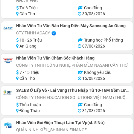
NHÀ RIÊNG
Từ 6 Triệu
Cao đẳng
Cần Thơ
30/08/2026
Nhân Viên Tư Vấn Bán Hàng Điện Máy Samsung An Giang
CTY TNHH ACACY
10 - 26 Triệu
Trung học Phổ thông
An Giang
07/08/2026
Nhân Viên Tư Vấn Chăm Sóc Khách Hàng
CÔNG TY TNHH CÔNG NGHỆ PHẦN MỀM NASANI CẦN THƠ
7 - 15 Triệu
Không yêu cầu
Cần Thơ
15/08/2026
SALES Ở Lấp Vò - Lai Vung (Thu Nhập Từ 10-16M Gồm Lương Cứng 8M+Phụ Cấp+Doanh Số)
CÔNG TY TNHH EDUCATION SOLUTIONS VIỆT NAM (THUỘC TẬP ĐOÀN ĐẠI TRƯỜNG PHÁT)
Thỏa thuận
Cao đẳng
Đồng Tháp
31/08/2026
Nhân Viên Gọi Điện Thoại Làm Tại Vp(sl: 5 Nữ)
QUẬN NINH KIỀU_SHINHAN FINANCE