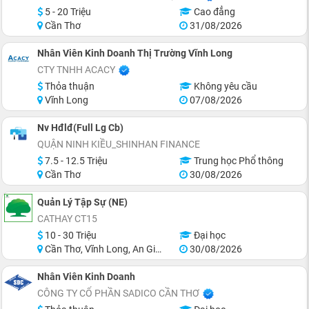
5 - 20 Triệu
Cao đẳng
Cần Thơ
31/08/2026
Nhân Viên Kinh Doanh Thị Trường Vĩnh Long
CTY TNHH ACACY
Thỏa thuận
Không yêu cầu
Vĩnh Long
07/08/2026
Nv Hđlđ(Full Lg Cb)
QUẬN NINH KIỀU_SHINHAN FINANCE
7.5 - 12.5 Triệu
Trung học Phổ thông
Cần Thơ
30/08/2026
Quản Lý Tập Sự (NE)
CATHAY CT15
10 - 30 Triệu
Đại học
Cần Thơ, Vĩnh Long, An Giang, Hậu Giang, Hồ Chí Minh
30/08/2026
Nhân Viên Kinh Doanh
CÔNG TY CỔ PHẦN SADICO CẦN THƠ