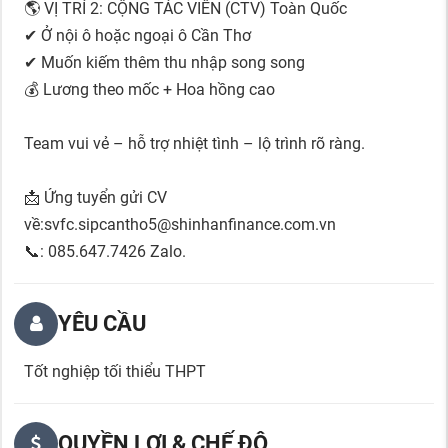
🌎 VỊ TRÍ 2: CỘNG TÁC VIÊN (CTV) Toàn Quốc
✔ Ở nội ô hoặc ngoại ô Cần Thơ
✔ Muốn kiếm thêm thu nhập song song
💰 Lương theo mốc + Hoa hồng cao
Team vui vẻ – hỗ trợ nhiệt tình – lộ trình rõ ràng.
📩 Ứng tuyển gửi CV
về:svfc.sipcantho5@shinhanfinance.com.vn
📞: 085.647.7426 Zalo.
YÊU CẦU
Tốt nghiệp tối thiểu THPT
QUYỀN LỢI & CHẾ ĐỘ