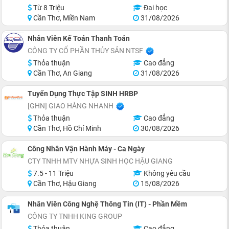
Từ 8 Triệu
Đại học
Cần Thơ, Miền Nam
31/08/2026
Nhân Viên Kế Toán Thanh Toán
CÔNG TY CỔ PHẦN THỦY SẢN NTSF
Thỏa thuận
Cao đẳng
Cần Thơ, An Giang
31/08/2026
Tuyển Dụng Thực Tập SINH HRBP
[GHN] GIAO HÀNG NHANH
Thỏa thuận
Cao đẳng
Cần Thơ, Hồ Chí Minh
30/08/2026
Công Nhân Vận Hành Máy - Ca Ngày
CTY TNHH MTV NHỰA SINH HỌC HẬU GIANG
7.5 - 11 Triệu
Không yêu cầu
Cần Thơ, Hậu Giang
15/08/2026
Nhân Viên Công Nghệ Thông Tin (IT) - Phần Mềm
CÔNG TY TNHH KING GROUP
Thỏa thuận
Cao đẳng