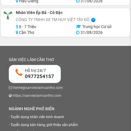
Hậu Giang
31/08/2026
Nhân Viên Ép Bã - Cô Đặc
CÔNG TY TNHH SX TM HUY VIỆT TÂY ĐÔ
6 - 7 Triệu
Trung học Cơ sở
Cần Thơ
31/08/2026
SÀN VIỆC LÀM CẦN THƠ
Hỗ trợ 24/7
0977254157
lienhe@sanvieclamcantho.com
https://sanvieclamcantho.com
NGÀNH NGHỀ PHỔ BIẾN
-
Tuyển dụng nhân viên kinh doanh
-
Tuyển dụng bán hàng, giới thiệu sản phẩm