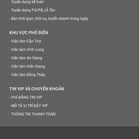
-
Tuyển dụng kế toán
-
Tuyển dụng PG/PB, Lễ Tân
-
Bán thời gian, thời vụ, tuyển nhanh trong ngày
KHU VỰC PHỔ BIẾN
-
Việc làm Cần Thơ
-
Việc làm Vĩnh Long
-
Việc làm An Giang
-
Việc làm Kiên Giang
-
Việc làm Đồng Tháp
TIN VIP VÀ CHUYỂN KHOẢN
-
PHÍ ĐĂNG TIN VIP
-
MÔ TẢ VỊ TRÍ ĐẶT VIP
-
THÔNG TIN THANH TOÁN