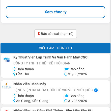
Xem công ty
Báo cáo sai phạm
(0)
VIỆC LÀM TƯƠNG TỰ
Kỹ Thuật Viên Lập Trình Và Vận Hành Máy CNC
CÔNG TY TNHH THIẾT KẾ THỜI GIAN
Thỏa thuận
Cao đẳng
Cần Thơ
31/08/2026
Nhân Viên Đánh Máy
BỆNH VIỆN ĐA KHOA QUỐC TẾ VINMEC PHÚ QUỐC
Thỏa thuận
Cao đẳng
An Giang, Kiên Giang
31/08/2026
Nhân Viên Lao Động Phổ Thông - Phụ Mộc, Phụ PU