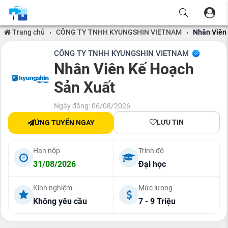
Trang chủ
›
CÔNG TY TNHH KYUNGSHIN VIETNAM
›
Nhân Viên
CÔNG TY TNHH KYUNGSHIN VIETNAM
Nhân Viên Kế Hoạch
Sản Xuất
Ngày đăng: 06/08/2026
LƯU TIN
ỨNG TUYỂN NGAY
Hạn nộp
Trình độ
31/08/2026
Đại học
Kinh nghiệm
Mức lương
Không yêu cầu
7 - 9 Triệu