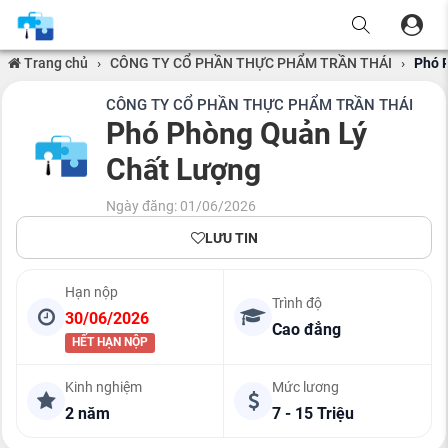
Trang chủ
›
CÔNG TY CỔ PHẦN THỰC PHẨM TRẦN THÁI
›
Phó 
CÔNG TY CỔ PHẦN THỰC PHẨM TRẦN THÁI
Phó Phòng Quản Lý
Chất Lượng
Ngày đăng: 01/06/2026
LƯU TIN
Hạn nộp
Trình độ
30/06/2026
Cao đẳng
HẾT HẠN NỘP
Kinh nghiệm
Mức lương
2 năm
7 - 15 Triệu