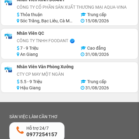
CÔNG TY CỔ PHẦN SẢN XUẤT THƯƠNG MẠI AQUA-VINA
Thỏa thuận
Trung cấp
Sóc Trăng, Bạc Liêu, Cà Mau
15/08/2026
Nhân Viên QC
CÔNG TY TNHH FOODANT
7 - 9 Triệu
Cao đẳng
An Giang
31/08/2026
Nhân Viên Văn Phòng Xưởng
CTY CP MAY MỘT NGÀN
5.5 - 9 Triệu
Trung cấp
Hậu Giang
31/08/2026
SÀN VIỆC LÀM CẦN THƠ
Hỗ trợ 24/7
0977254157