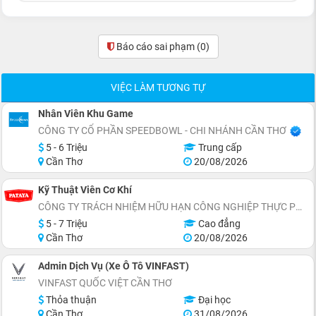
Báo cáo sai phạm
(0)
VIỆC LÀM TƯƠNG TỰ
Nhân Viên Khu Game
CÔNG TY CỔ PHẦN SPEEDBOWL - CHI NHÁNH CẦN THƠ
5 - 6 Triệu
Trung cấp
Cần Thơ
20/08/2026
Kỹ Thuật Viên Cơ Khí
CÔNG TY TRÁCH NHIỆM HỮU HẠN CÔNG NGHIỆP THỰC PHẨM PATAYA (VIỆT NAM)
5 - 7 Triệu
Cao đẳng
Cần Thơ
20/08/2026
Admin Dịch Vụ (Xe Ô Tô VINFAST)
VINFAST QUỐC VIỆT CẦN THƠ
Thỏa thuận
Đại học
Cần Thơ
31/08/2026