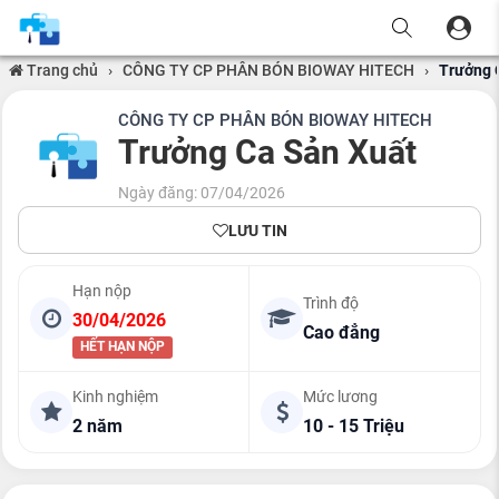
Trang chủ
›
CÔNG TY CP PHÂN BÓN BIOWAY HITECH
›
Trưởng 
CÔNG TY CP PHÂN BÓN BIOWAY HITECH
Trưởng Ca Sản Xuất
Ngày đăng: 07/04/2026
LƯU TIN
Hạn nộp
Trình độ
30/04/2026
Cao đẳng
HẾT HẠN NỘP
Kinh nghiệm
Mức lương
2 năm
10 - 15 Triệu