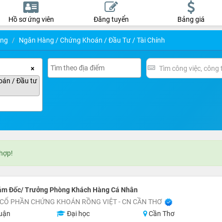
Hồ sơ ứng viên
Đăng tuyển
Bảng giá
ụng
Ngân Hàng / Chứng Khoán / Đầu Tư / Tài Chính
×
án / Đầu tư
 hợp!
ám Đốc/ Trưởng Phòng Khách Hàng Cá Nhân
 CỔ PHẦN CHỨNG KHOÁN RỒNG VIỆT - CN CẦN THƠ
uận
Đại học
Cần Thơ