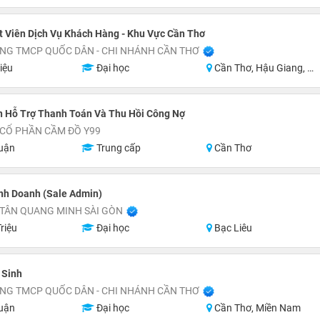
 Viên Dịch Vụ Khách Hàng - Khu Vực Cần Thơ
NG TMCP QUỐC DÂN - CHI NHÁNH CẦN THƠ
iệu
Đại học
Cần Thơ, Hậu Giang, Sóc Trăng, Miền Nam
n Hỗ Trợ Thanh Toán Và Thu Hồi Công Nợ
 CỔ PHẦN CẦM ĐỒ Y99
uận
Trung cấp
Cần Thơ
nh Doanh (Sale Admin)
 TÂN QUANG MINH SÀI GÒN
riệu
Đại học
Bạc Liêu
 Sinh
NG TMCP QUỐC DÂN - CHI NHÁNH CẦN THƠ
uận
Đại học
Cần Thơ, Miền Nam