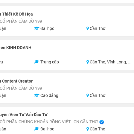
 Thiết Kế Đồ Họa
 CỔ PHẦN CẦM ĐỒ Y99
uận
Đại học
Cần Thơ
iên KINH DOANH
ệu
Trung cấp
Cần Thơ, Vĩnh Long, Đồng Tháp, Hậu Giang, Sóc Trăng, Trà Vinh
 Content Creator
 CỔ PHẦN CẦM ĐỒ Y99
uận
Cao đẳng
Cần Thơ
uyên Viên Tư Vấn Đầu Tư
 CỔ PHẦN CHỨNG KHOÁN RỒNG VIỆT - CN CẦN THƠ
uận
Đại học
Cần Thơ