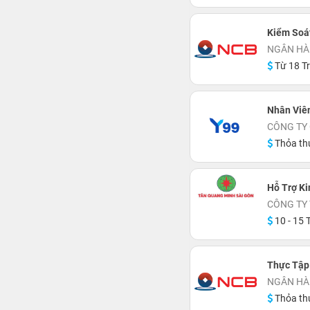
Kiểm Soát
NGÂN HÀ
Từ 18 Tr
Nhân Viê
CÔNG TY
Thỏa th
Hỗ Trợ Ki
CÔNG TY
10 - 15 T
Thực Tập
NGÂN HÀ
Thỏa th