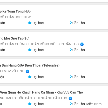
p Kế Toán Tổng Hợp
 CỔ PHẦN JOBSNEW
uận
Đại học
Cần Thơ
ng Môi Giới Tập Sự
 CỔ PHẦN CHỨNG KHOÁN RỒNG VIỆT - CN CẦN THƠ
uận
Đại học
Cần Thơ
 Bán Hàng QUA Điện Thoại (Telesales)
 TMDV VŨ TỊNH
iệu
Đại học
Cần Thơ
 Viên Quan Hệ Khách Hàng Cá Nhân - Khu Vực Cần Thơ
NG TMCP QUỐC DÂN - CHI NHÁNH CẦN THƠ
ệu
Đại học
Cần Thơ, Miền Nam