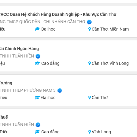
VCC Quan Hệ Khách Hàng Doanh Nghiệp - Khu Vực Cần Thơ
NG TMCP QUỐC DÂN - CHI NHÁNH CẦN THƠ
iệu
Đại học
Cần Thơ, Miền Nam
Tài Chính Ngân Hàng
 TNHH TUẤN HIỀN
iệu
Cao đẳng
Cần Thơ, Vĩnh Long
Trưởng
 TNHH THÉP PHƯƠNG NAM 3
riệu
Đại học
Cần Thơ
Thuế
 TNHH TUẤN HIỀN
Triệu
Cao đẳng
Vĩnh Long