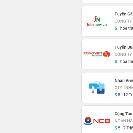
Tuyển Gấ
CÔNG TY
Thỏa th
Tuyển Dụ
CÔNG TY
Thỏa th
Nhân Viên
CTY TNHH
8 - 12 Tr
Cộng Tác
NGÂN HÀ
5 - 7 Tri