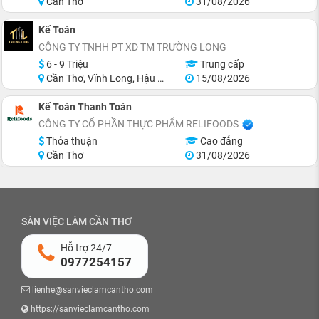
Cần Thơ
31/08/2026
Kế Toán
CÔNG TY TNHH PT XD TM TRƯỜNG LONG
6 - 9 Triệu
Trung cấp
Cần Thơ, Vĩnh Long, Hậu Giang
15/08/2026
Kế Toán Thanh Toán
CÔNG TY CỔ PHẦN THỰC PHẨM RELIFOODS
Thỏa thuận
Cao đẳng
Cần Thơ
31/08/2026
SÀN VIỆC LÀM CẦN THƠ
Hỗ trợ 24/7
0977254157
lienhe@sanvieclamcantho.com
https://sanvieclamcantho.com