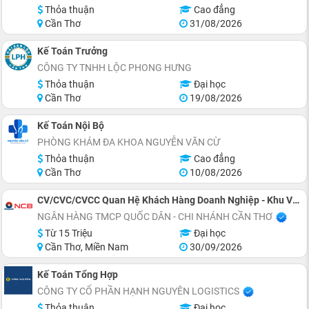
Thỏa thuận
Cao đẳng
Cần Thơ
31/08/2026
Kế Toán Trưởng
CÔNG TY TNHH LỘC PHONG HƯNG
Thỏa thuận
Đại học
Cần Thơ
19/08/2026
Kế Toán Nội Bộ
PHÒNG KHÁM ĐA KHOA NGUYỄN VĂN CỪ
Thỏa thuận
Cao đẳng
Cần Thơ
10/08/2026
CV/CVC/CVCC Quan Hệ Khách Hàng Doanh Nghiệp - Khu Vực Cần Thơ
NGÂN HÀNG TMCP QUỐC DÂN - CHI NHÁNH CẦN THƠ
Từ 15 Triệu
Đại học
Cần Thơ, Miền Nam
30/09/2026
Kế Toán Tổng Hợp
CÔNG TY CỔ PHẦN HẠNH NGUYÊN LOGISTICS
Thỏa thuận
Đại học