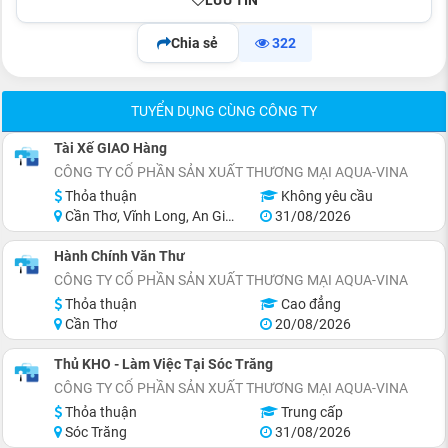
LƯU TIN
Chia sẻ
322
TUYỂN DỤNG CÙNG CÔNG TY
Tài Xế GIAO Hàng
CÔNG TY CỔ PHẦN SẢN XUẤT THƯƠNG MẠI AQUA-VINA
Thỏa thuận
Không yêu cầu
Cần Thơ, Vĩnh Long, An Giang, Kiên Giang, Đồng Tháp, Bạc Liêu
31/08/2026
Hành Chính Văn Thư
CÔNG TY CỔ PHẦN SẢN XUẤT THƯƠNG MẠI AQUA-VINA
Thỏa thuận
Cao đẳng
Cần Thơ
20/08/2026
Thủ KHO - Làm Việc Tại Sóc Trăng
CÔNG TY CỔ PHẦN SẢN XUẤT THƯƠNG MẠI AQUA-VINA
Thỏa thuận
Trung cấp
Sóc Trăng
31/08/2026