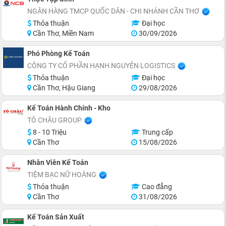
NGÂN HÀNG TMCP QUỐC DÂN - CHI NHÁNH CẦN THƠ
Thỏa thuận
Đại học
Cần Thơ, Miền Nam
30/09/2026
Phó Phòng Kế Toán
CÔNG TY CỔ PHẦN HẠNH NGUYÊN LOGISTICS
Thỏa thuận
Đại học
Cần Thơ, Hậu Giang
29/08/2026
Kế Toán Hành Chính - Kho
TÔ CHÂU GROUP
8 - 10 Triệu
Trung cấp
Cần Thơ
15/08/2026
Nhân Viên Kế Toán
TIỆM BẠC NỮ HOÀNG
Thỏa thuận
Cao đẳng
Cần Thơ
31/08/2026
Kế Toán Sản Xuất