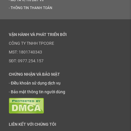
-
MÔ TẢ VỊ TRÍ ĐẶT VIP
-
THÔNG TIN THANH TOÁN
VẬN HÀNH VÀ PHÁT TRIỂN BỞI
CÔNG TY TNHH TPCORE
MST: 1801740343
SĐT: 0977.254.157
CHỨNG NHẬN VÀ BẢO MẬT
-
Điều khoản sử dụng dịch vụ
-
Bảo mật thông tin người dùng
LIÊN KẾT VỚI CHÚNG TÔI