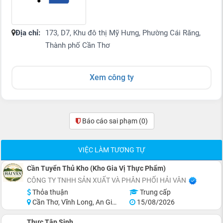
Địa chỉ:
173, D7, Khu đô thị Mỹ Hưng, Phường Cái Răng,
Thành phố Cần Thơ
Xem công ty
Báo cáo sai phạm
(0)
VIỆC LÀM TƯƠNG TỰ
Cần Tuyển Thủ Kho (Kho Gia Vị Thực Phẩm)
CÔNG TY TNHH SẢN XUẤT VÀ PHÂN PHỐI HẢI VÂN
Thỏa thuận
Trung cấp
Cần Thơ, Vĩnh Long, An Giang, Kiên Giang, Đồng Tháp, Hậu Giang
15/08/2026
Thực Tập Sinh