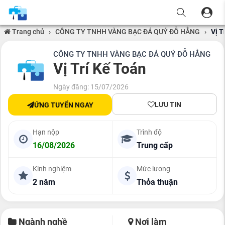
Trang chủ
›
CÔNG TY TNHH VÀNG BẠC ĐÁ QUÝ ĐỖ HẰNG
›
Vị T
CÔNG TY TNHH VÀNG BẠC ĐÁ QUÝ ĐỖ HẰNG
Vị Trí Kế Toán
Ngày đăng: 15/07/2026
LƯU TIN
ỨNG TUYỂN NGAY
Hạn nộp
Trình độ
16/08/2026
Trung cấp
Kinh nghiệm
Mức lương
2 năm
Thỏa thuận
Ngành nghề
Nơi làm