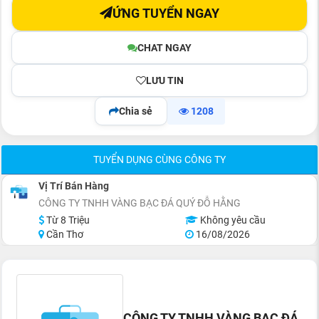
ỨNG TUYỂN NGAY
CHAT NGAY
LƯU TIN
Chia sẻ
1208
TUYỂN DỤNG CÙNG CÔNG TY
Vị Trí Bán Hàng
CÔNG TY TNHH VÀNG BẠC ĐÁ QUÝ ĐỖ HẰNG
Từ 8 Triệu
Không yêu cầu
Cần Thơ
16/08/2026
CÔNG TY TNHH VÀNG BẠC ĐÁ