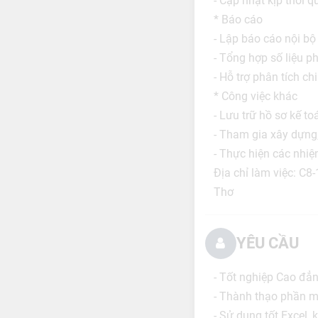
- Cập nhật kịp thời q
* Báo cáo
- Lập báo cáo nội bộ
- Tổng hợp số liệu p
- Hỗ trợ phân tích ch
* Công việc khác
- Lưu trữ hồ sơ kế t
- Tham gia xây dựng, 
- Thực hiện các nhiệ
Địa chỉ làm việc: C
Thơ
YÊU CẦU
- Tốt nghiệp Cao đẳ
- Thành thạo phần 
- Sử dụng tốt Excel, 