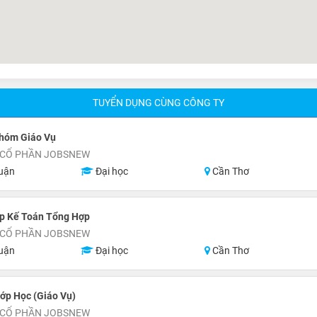
TUYỂN DỤNG CÙNG CÔNG TY
hóm Giáo Vụ
 CỔ PHẦN JOBSNEW
uận
Đại học
Cần Thơ
p Kế Toán Tổng Hợp
 CỔ PHẦN JOBSNEW
uận
Đại học
Cần Thơ
ớp Học (Giáo Vụ)
 CỔ PHẦN JOBSNEW