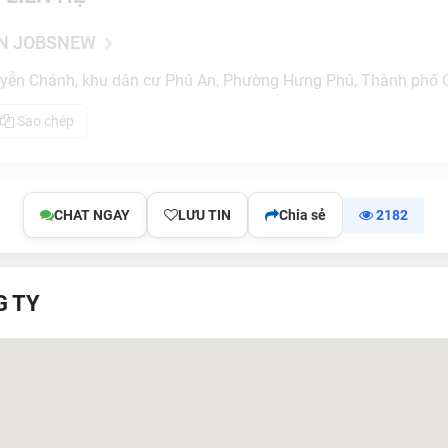
ẦN JOBSNEW
ễn Chánh, khu dân cư Phú An, Phường Hưng Phú, Thành phố 
Sao chép
CHAT NGAY
LƯU TIN
Chia sẻ
2182
G TY