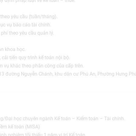
uy định pháp luật về kế toán – thuế.
 theo yêu cầu (tuần/tháng).
hục vụ báo cáo tài chính.
i phí theo yêu cầu quản lý.
oán khoa học.
cải tiến quy trình kế toán nội bộ.
m vụ khác theo phân công của cấp trên.
8-13 đường Nguyễn Chánh, khu dân cư Phú An, Phường Hưng Ph
ng/Đại học chuyên ngành Kế toán – Kiểm toán – Tài chính.
mềm kế toán (MISA)
kinh nghiệm tối thiếu 1 năm vị trí Kế toán