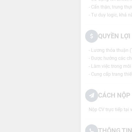
- Cẩn thận, trung thự
- Tư duy logic, khả 
QUYỀN LỢI
- Lương thỏa thuận (
- Được hưởng các chế
- Làm việc trong mô
- Cung cấp trang thi
CÁCH NỘP 
Nộp CV trực tiếp tại
THÔNG TIN