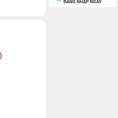
ĐĂNG NHẬP NGAY
)