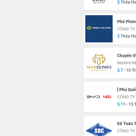
Thỏa th
Phó Phòn
CÔNG TY
Thỏa th
Chuyên V
MANHOME
7 - 10 Tr
[ Phú Qu
CÔNG TY 
11 - 13 T
Kế Toán 
CÔNG TY