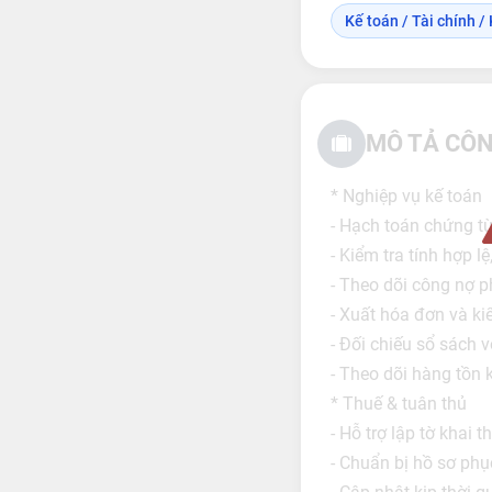
Kế toán / Tài chính / 
MÔ TẢ CÔN
* Nghiệp vụ kế toán
- Hạch toán chứng từ
- Kiểm tra tính hợp 
- Theo dõi công nợ ph
- Xuất hóa đơn và ki
- Đối chiếu sổ sách v
- Theo dõi hàng tồn 
* Thuế & tuân thủ
- Hỗ trợ lập tờ khai
- Chuẩn bị hồ sơ phụ