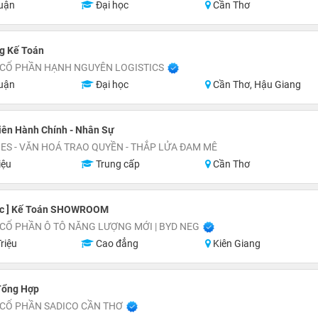
uận
Đại học
Cần Thơ
g Kế Toán
 CỔ PHẦN HẠNH NGUYÊN LOGISTICS
uận
Đại học
Cần Thơ, Hậu Giang
iên Hành Chính - Nhân Sự
S - VĂN HOÁ TRAO QUYỀN - THẮP LỬA ĐAM MÊ
iệu
Trung cấp
Cần Thơ
ốc ] Kế Toán SHOWROOM
CỔ PHẦN Ô TÔ NĂNG LƯỢNG MỚI | BYD NEG
riệu
Cao đẳng
Kiên Giang
Tổng Hợp
 CỔ PHẦN SADICO CẦN THƠ