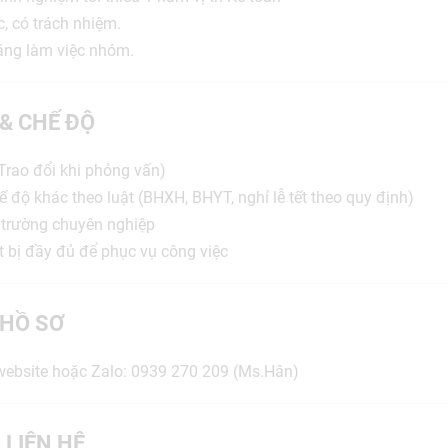
c, có trách nhiệm.
năng làm việc nhóm.
 & CHẾ ĐỘ
Trao đổi khi phỏng vấn)
 độ khác theo luật (BHXH, BHYT, nghỉ lễ tết theo quy định)
i trường chuyên nghiệp
ết bị đầy đủ để phục vụ công việc
HỒ SƠ
 website hoặc Zalo: 0939 270 209 (Ms.Hân)
 LIÊN HỆ