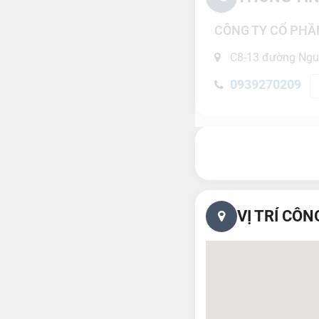
CÔNG TY CỔ PH
C8-13 đường Nguy
0939270209
VỊ TRÍ CÔN