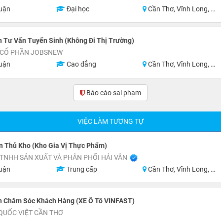
uận
Đại học
Cần Thơ, Vĩnh Long, An Giang, Hậu Giang, Sóc Trăng
 Tư Vấn Tuyển Sinh (Không Đi Thị Trường)
 CỔ PHẦN JOBSNEW
uận
Cao đẳng
Cần Thơ, Vĩnh Long, An Giang, Hậu Giang, Sóc Trăng
Báo cáo sai phạm
(0)
VIỆC LÀM TƯƠNG TỰ
n Thủ Kho (Kho Gia Vị Thực Phẩm)
TNHH SẢN XUẤT VÀ PHÂN PHỐI HẢI VÂN
uận
Trung cấp
Cần Thơ, Vĩnh Long, An Giang, Kiên Giang, Đồng Tháp, Hậu Giang
n Chăm Sóc Khách Hàng (XE Ô Tô VINFAST)
QUỐC VIỆT CẦN THƠ