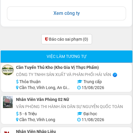
Xem công ty
Báo cáo sai phạm
(0)
VIỆC LÀM TƯƠNG TỰ
Cần Tuyển Thủ Kho (Kho Gia Vị Thực Phẩm)
CÔNG TY TNHH SẢN XUẤT VÀ PHÂN PHỐI HẢI VÂN
Thỏa thuận
Trung cấp
Cần Thơ, Vĩnh Long, An Giang, Kiên Giang, Đồng Tháp, Hậu Giang
15/08/2026
Nhân Viên Văn Phòng 02 Nữ
VĂN PHÒNG THI HÀNH ÁN DÂN SỰ NGUYỄN QUỐC TOÀN
5 - 6 Triệu
Đại học
Cần Thơ, Vĩnh Long
11/08/2026
Nhân Viên Nhập Liệu