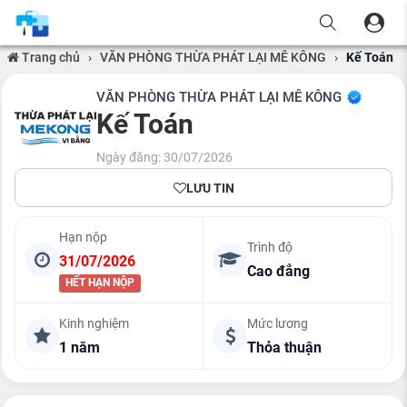
Trang chủ
›
VĂN PHÒNG THỪA PHÁT LẠI MÊ KÔNG
›
Kế Toán
VĂN PHÒNG THỪA PHÁT LẠI MÊ KÔNG
Kế Toán
Ngày đăng: 30/07/2026
LƯU TIN
Hạn nộp
Trình độ
31/07/2026
Cao đẳng
HẾT HẠN NỘP
Kinh nghiệm
Mức lương
1 năm
Thỏa thuận