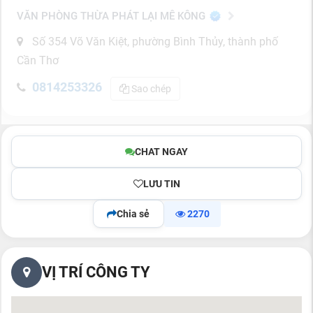
VĂN PHÒNG THỪA PHÁT LẠI MÊ KÔNG
Số 354 Võ Văn Kiệt, phường Bình Thủy, thành phố
Cần Thơ
0814253326
Sao chép
CHAT NGAY
LƯU TIN
Chia sẻ
2270
VỊ TRÍ CÔNG TY