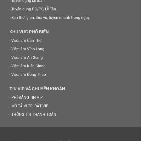
-
Tuyển dụng kế toán
-
Tuyển dụng PG/PB, Lễ Tân
-
Bán thời gian, thời vụ, tuyển nhanh trong ngày
KHU VỰC PHỔ BIẾN
-
Việc làm Cần Thơ
-
Việc làm Vĩnh Long
-
Việc làm An Giang
-
Việc làm Kiên Giang
-
Việc làm Đồng Tháp
TIN VIP VÀ CHUYỂN KHOẢN
-
PHÍ ĐĂNG TIN VIP
-
MÔ TẢ VỊ TRÍ ĐẶT VIP
-
THÔNG TIN THANH TOÁN