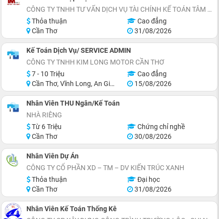
CÔNG TY TNHH TƯ VẤN DỊCH VỤ TÀI CHÍNH KẾ TOÁN TÂM MINH
Thỏa thuận
Cao đẳng
Cần Thơ
31/08/2026
Kế Toán Dịch Vụ/ SERVICE ADMIN
CÔNG TY TNHH KIM LONG MOTOR CẦN THƠ
7 - 10 Triệu
Cao đẳng
Cần Thơ, Vĩnh Long, An Giang, Hậu Giang
15/08/2026
Nhân Viên THU Ngân/Kế Toán
NHÀ RIÊNG
Từ 6 Triệu
Chứng chỉ nghề
Cần Thơ
30/08/2026
Nhân Viên Dự Án
CÔNG TY CỔ PHẦN XD – TM – DV KIẾN TRÚC XANH
Thỏa thuận
Đại học
Cần Thơ
31/08/2026
Nhân Viên Kế Toán Thống Kê