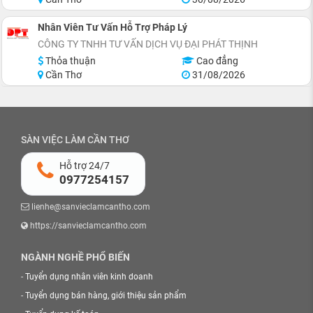
Nhân Viên Tư Vấn Hỗ Trợ Pháp Lý
CÔNG TY TNHH TƯ VẤN DỊCH VỤ ĐẠI PHÁT THỊNH
Thỏa thuận
Cao đẳng
Cần Thơ
31/08/2026
SÀN VIỆC LÀM CẦN THƠ
Hỗ trợ 24/7
0977254157
lienhe@sanvieclamcantho.com
https://sanvieclamcantho.com
NGÀNH NGHỀ PHỔ BIẾN
-
Tuyển dụng nhân viên kinh doanh
-
Tuyển dụng bán hàng, giới thiệu sản phẩm