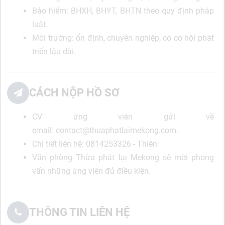
Bảo hiểm: BHXH, BHYT, BHTN theo quy định pháp
luật.
Môi trường: ổn định, chuyên nghiệp, có cơ hội phát
triển lâu dài.
CÁCH NỘP HỒ SƠ
CV ứng viên gửi về
email: contact@thuaphatlaimekong.com.
Chi tiết liên hệ: 0814253326 - Thiên
Văn phòng Thừa phát lại Mekong sẽ mời phỏng
vấn những ứng viên đủ điều kiện.
THÔNG TIN LIÊN HỆ