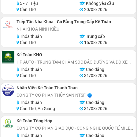
5 - 7 Triệu
Không yêu cầu
Cần Thơ
20/08/2026
Tiếp Tân Nha Khoa - Có Bằng Trung Cấp Kế Toán
NHA KHOA NINH KIỀU
Thỏa thuận
Trung cấp
Cần Thơ
15/08/2026
Kế Toán KHO
HP AUTO - TRUNG TÂM CHĂM SÓC BẢO DƯỠNG VÀ ĐỘ XE Ô TÔ
Thỏa thuận
Cao đẳng
Cần Thơ
31/08/2026
Nhân Viên Kế Toán Thanh Toán
CÔNG TY CỔ PHẦN THỦY SẢN NTSF
Thỏa thuận
Cao đẳng
Cần Thơ, An Giang
31/08/2026
Kế Toán Tổng Hợp
CÔNG TY CỔ PHẦN GIÁO DỤC - CÔNG NGHỆ QUỐC TẾ MILESTONES
Thỏa thuận
Cao đẳng