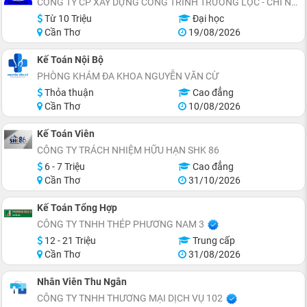
CÔNG TY CP XÂY DỰNG CÔNG TRÌNH TRƯỜNG LỘC - CHI NHÁNH CẦN THƠ
Từ 10 Triệu
Đại học
Cần Thơ
19/08/2026
Kế Toán Nội Bộ
PHÒNG KHÁM ĐA KHOA NGUYỄN VĂN CỪ
Thỏa thuận
Cao đẳng
Cần Thơ
10/08/2026
Kế Toán Viên
CÔNG TY TRÁCH NHIỆM HỮU HẠN SHK 86
6 - 7 Triệu
Cao đẳng
Cần Thơ
31/10/2026
Kế Toán Tổng Hợp
CÔNG TY TNHH THÉP PHƯƠNG NAM 3
12 - 21 Triệu
Trung cấp
Cần Thơ
31/08/2026
Nhân Viên Thu Ngân
CÔNG TY TNHH THƯƠNG MẠI DỊCH VỤ 102