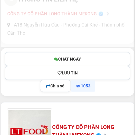
CÔNG TY CỔ PHẦN LONG THÀNH MEKONG
A18 Nguyễn Hữu Cầu - Phường Cái Khế - Thành phố
Cần Thơ
CHAT NGAY
LƯU TIN
Chia sẻ
1053
CÔNG TY CỔ PHẦN LONG