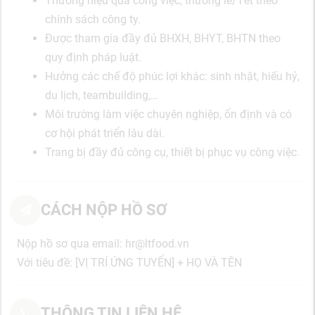
Thưởng hiệu quả công việc, thưởng lễ/Tết theo
chính sách công ty.
Được tham gia đầy đủ BHXH, BHYT, BHTN theo
quy định pháp luật.
Hưởng các chế độ phúc lợi khác: sinh nhật, hiếu hỷ,
du lịch, teambuilding,…
Môi trường làm việc chuyên nghiệp, ổn định và có
cơ hội phát triển lâu dài.
Trang bị đầy đủ công cụ, thiết bị phục vụ công việc.
CÁCH NỘP HỒ SƠ
Nộp hồ sơ qua email: hr@ltfood.vn
Với tiêu đề: [VỊ TRÍ ỨNG TUYỂN] + HỌ VÀ TÊN
THÔNG TIN LIÊN HỆ