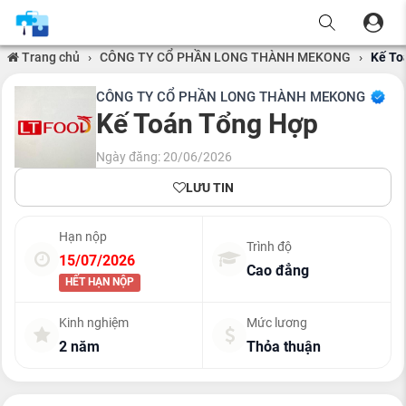
Trang chủ
›
CÔNG TY CỔ PHẦN LONG THÀNH MEKONG
›
Kế To
CÔNG TY CỔ PHẦN LONG THÀNH MEKONG
Kế Toán Tổng Hợp
Ngày đăng: 20/06/2026
LƯU TIN
Hạn nộp
Trình độ
15/07/2026
Cao đẳng
HẾT HẠN NỘP
Kinh nghiệm
Mức lương
2 năm
Thỏa thuận