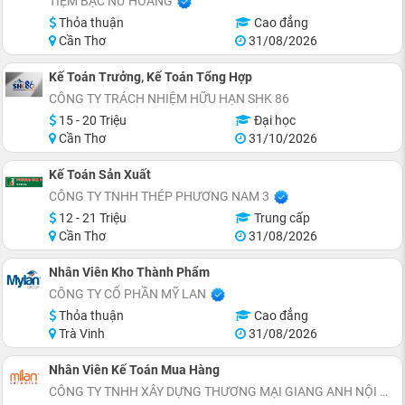
TIỆM BẠC NỮ HOÀNG
Thỏa thuận
Cao đẳng
Cần Thơ
31/08/2026
Kế Toán Trưởng, Kế Toán Tổng Hợp
CÔNG TY TRÁCH NHIỆM HỮU HẠN SHK 86
15 - 20 Triệu
Đại học
Cần Thơ
31/10/2026
Kế Toán Sản Xuất
CÔNG TY TNHH THÉP PHƯƠNG NAM 3
12 - 21 Triệu
Trung cấp
Cần Thơ
31/08/2026
Nhân Viên Kho Thành Phẩm
CÔNG TY CỔ PHẦN MỸ LAN
Thỏa thuận
Cao đẳng
Trà Vinh
31/08/2026
Nhân Viên Kế Toán Mua Hàng
CÔNG TY TNHH XÂY DỰNG THƯƠNG MẠI GIANG ANH NỘI THẤT ĐẸP